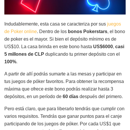
Indudablemente, esta casa se caracteriza por sus
juegos
de Poker online
. Dentro de los
bonos Pokerstars
, el bono
de poker es el mayor. Si bien el depósito mínimo es de
US$10. La casa brinda en este bono hasta
US$6000
,
casi
5 millones de CLP
duplicando tu primer depósito con el
100%
.
A partir de allí podrás sumarte a las mesas y participar en
tus juegos de póker favoritos. Para obtener la recompensa
máxima que ofrece este bono podrás realizar hasta 3
depósitos, en un período de
60 días
después del primero.
Pero está claro, que para liberarlo tendrás que cumplir con
varios requisitos. Tendrás que ganar puntos para el canje
participando de los juegos de póker. Por cada US$1 que