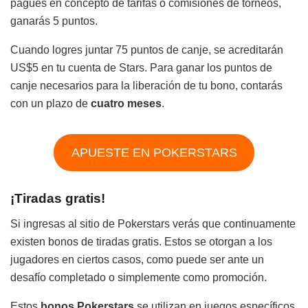
pagues en concepto de tarifas o comisiones de torneos,
ganarás 5 puntos.
Cuando logres juntar 75 puntos de canje, se acreditarán
US$5 en tu cuenta de Stars. Para ganar los puntos de
canje necesarios para la liberación de tu bono, contarás
con un plazo de
cuatro meses
.
APUESTE EN POKERSTARS
¡Tiradas gratis!
Si ingresas al sitio de Pokerstars verás que continuamente
existen bonos de tiradas gratis. Estos se otorgan a los
jugadores en ciertos casos, como puede ser ante un
desafío completado o simplemente como promoción.
Estos
bonos Pokerstars
se utilizan en juegos específicos,