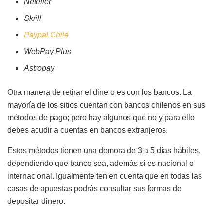
Neteller
Skrill
Paypal Chile
WebPay Plus
Astropay
Otra manera de retirar el dinero es con los bancos. La
mayoría de los sitios cuentan con bancos chilenos en sus
métodos de pago; pero hay algunos que no y para ello
debes acudir a cuentas en bancos extranjeros.
Estos métodos tienen una demora de 3 a 5 días hábiles,
dependiendo que banco sea, además si es nacional o
internacional. Igualmente ten en cuenta que en todas las
casas de apuestas podrás consultar sus formas de
depositar dinero.