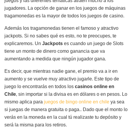
juegos y las diferentes temáticas atraen mucho a los
jugadores. La opción de ganar en los juegos de máquinas
tragamonedas es la mayor de todos los juegos de casino.
Además los tragamonedas tienen el famoso y atractivo
jackpots. Si no sabes qué es esto, no te preocupes, te
explicaremos. Un
Jackpots
es cuando un juego de Slots
tiene un monto de dinero como ganancia que va
aumentando a medida que ningún jugador gana.
Es decir, que mientras nadie gane, el premio va a ir en
aumento y se vuelve muy atractivo jugarle. Este tipo de
juego lo encontrarás en todos los
casinos online en
Chile
, sin importar si la divisa es en dólares o en pesos. Lo
mismo aplica para
juegos de bingo online en chile
ya sea
si juegas de manera gratuita o paga.. Dado que el monto lo
verás en la moneda en la cual tú realizaste tu depósito y
será la misma para los retiros.