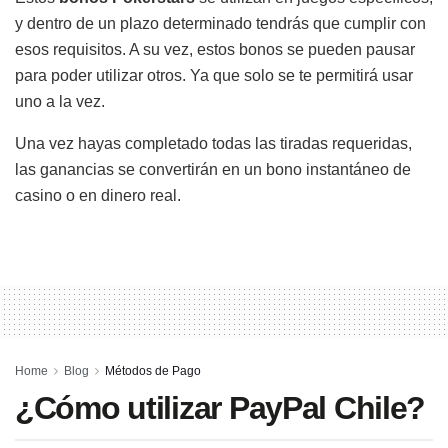
y dentro de un plazo determinado tendrás que cumplir con
esos requisitos. A su vez, estos bonos se pueden pausar
para poder utilizar otros. Ya que solo se te permitirá usar
uno a la vez.
Una vez hayas completado todas las tiradas requeridas,
las ganancias se convertirán en un bono instantáneo de
casino o en dinero real.
Home
Blog
Métodos de Pago
¿Cómo utilizar PayPal Chile?