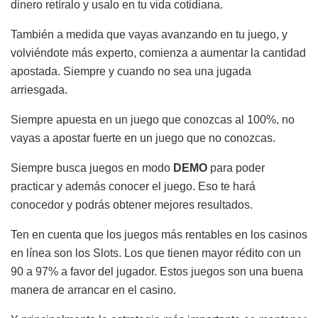
dinero retíralo y usalo en tu vida cotidiana.
También a medida que vayas avanzando en tu juego, y
volviéndote más experto, comienza a aumentar la cantidad
apostada. Siempre y cuando no sea una jugada
arriesgada.
Siempre apuesta en un juego que conozcas al 100%, no
vayas a apostar fuerte en un juego que no conozcas.
Siempre busca juegos en modo
DEMO
para poder
practicar y además conocer el juego. Eso te hará
conocedor y podrás obtener mejores resultados.
Ten en cuenta que los juegos más rentables en los casinos
en línea son los Slots. Los que tienen mayor rédito con un
90 a 97% a favor del jugador. Estos juegos son una buena
manera de arrancar en el casino.