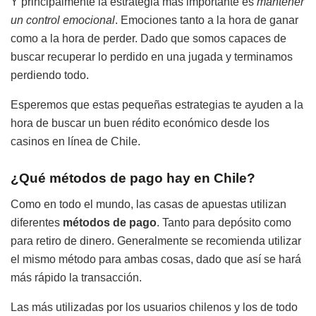
Y principalmente la estrategia más importante es
mantener
un control emocional
. Emociones tanto a la hora de ganar
como a la hora de perder. Dado que somos capaces de
buscar recuperar lo perdido en una jugada y terminamos
perdiendo todo.
Esperemos que estas pequeñas estrategias te ayuden a la
hora de buscar un buen rédito económico desde los
casinos en línea de Chile.
¿Qué métodos de pago hay en Chile?
Como en todo el mundo, las casas de apuestas utilizan
diferentes
métodos de pago
. Tanto para depósito como
para retiro de dinero. Generalmente se recomienda utilizar
el mismo método para ambas cosas, dado que así se hará
más rápido la transacción.
Las más utilizadas por los usuarios chilenos y los de todo