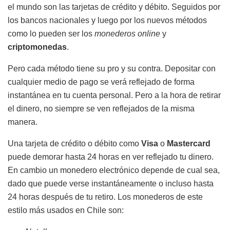
el mundo son las tarjetas de crédito y débito. Seguidos por
los bancos nacionales y luego por los nuevos métodos
como lo pueden ser los
monederos online
y
criptomonedas
.
Pero cada método tiene su pro y su contra. Depositar con
cualquier medio de pago se verá reflejado de forma
instantánea en tu cuenta personal. Pero a la hora de retirar
el dinero, no siempre se ven reflejados de la misma
manera.
Una tarjeta de crédito o débito como
Visa
o
Mastercard
puede demorar hasta 24 horas en ver reflejado tu dinero.
En cambio un monedero electrónico depende de cual sea,
dado que puede verse instantáneamente o incluso hasta
24 horas después de tu retiro. Los monederos de este
estilo más usados en Chile son: