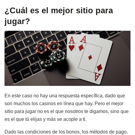
¿Cuál es el mejor sitio para
jugar?
En este caso no hay una respuesta específica, dado que
son muchos los casinos en línea que hay. Pero el mejor
sitio para jugar no es el que nosotros te digamos, sino que
es el que tú elijas y más se acople a ti.
Dado las condiciones de los bonos, los métodos de pago,