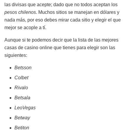
las divisas que acepte; dado que no todos aceptan los
pesos chilenos
. Muchos sitios se manejan en dólares y
nada más, por eso debes mirar cada sitio y elegir el que
mejor se acople a tí.
Aunque si te podemos decir que la lista de las mejores
casas de casino online que tienes para elegir son las
siguientes:
Betsson
Colbet
Rivalo
Betsala
LeoVegas
Betway
Betiton