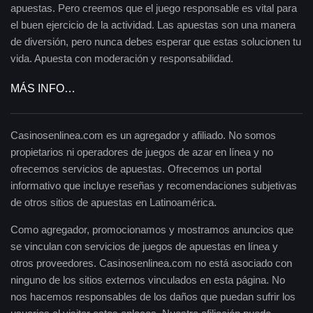
apuestas. Pero creemos que el juego responsable es vital para
el buen ejercicio de la actividad. Las apuestas son una manera
de diversión, pero nunca debes esperar que estas solucionen tu
vida. Apuesta con moderación y responsabilidad.
MÁS INFO…
Casinosenlinea.com es un agregador y afiliado. No somos
propietarios ni operadores de juegos de azar en línea y no
ofrecemos servicios de apuestas. Ofrecemos un portal
informativo que incluye reseñas y recomendaciones subjetivas
de otros sitios de apuestas en Latinoamérica.
Como agregador, promocionamos y mostramos anuncios que
se vinculan con servicios de juegos de apuestas en línea y
otros proveedores. Casinosenlinea.com no está asociado con
ninguno de los sitios externos vinculados en esta página. No
nos hacemos responsables de los daños que puedan sufrir los