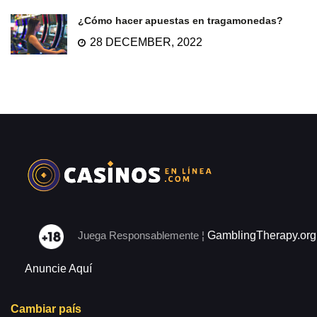
¿Cómo hacer apuestas en tragamonedas?
28 DECEMBER, 2022
Juega Responsablemente ¦
GamblingTherapy.org
Anuncie Aquí
Cambiar país