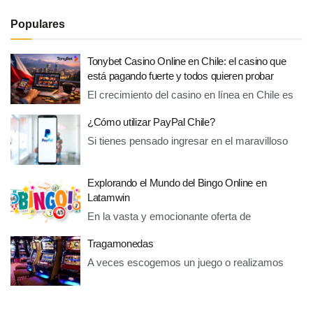
actualidad. Debido a su simplicidad y
Populares
a ...
Tonybet Casino Online en Chile: el casino que
está pagando fuerte y todos quieren probar
El crecimiento del casino en línea en Chile es
innegable. Cada mes...
¿Cómo utilizar PayPal Chile?
Si tienes pensado ingresar en el maravilloso
mundo de las apuestas de...
Explorando el Mundo del Bingo Online en
Latamwin
En la vasta y emocionante oferta de
entretenimiento en línea que nos...
Tragamonedas
A veces escogemos un juego o realizamos
una apuesta sin saber ni...