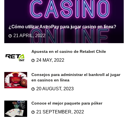
¿Cómo utilizar AstroPay para jugar casino en línea?
21 APRIL, 2022
Apuesta en el casino de Retabet Chile
24 MAY, 2022
Consejos para administrar el bankroll al jugar
en casinos en línea
20 AUGUST, 2023
Conoce el mejor paquete para póker
21 SEPTEMBER, 2022