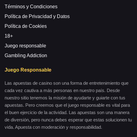
Términos y Condiciones
Política de Privacidad y Datos
Política de Cookies
18+
Juego responsable
Gambling Addiction
Juego Responsable
Las apuestas de casino son una forma de entretenimiento que
cada vez cautiva a más personas en nuestro país. Desde
nuestro sitio tenemos la misión de ayudarte y guiarte con tus
apuestas. Pero creemos que el juego responsable es vital para
el buen ejercicio de la actividad. Las apuestas son una manera
de diversión, pero nunca debes esperar que estas solucionen tu
vida. Apuesta con moderación y responsabilidad.