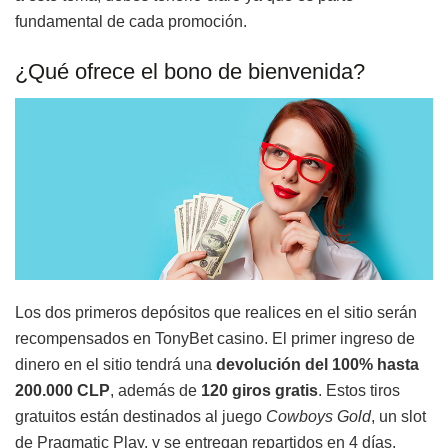
fundamental de cada promoción.
¿Qué ofrece el bono de bienvenida?
Los dos primeros depósitos que realices en el sitio serán
recompensados en TonyBet casino. El primer ingreso de
dinero en el sitio tendrá una
devolución del 100% hasta
200.000 CLP
, además de
120 giros gratis
. Estos tiros
gratuitos están destinados al juego
Cowboys Gold
, un slot
de Pragmatic Play, y se entregan repartidos en 4 días.