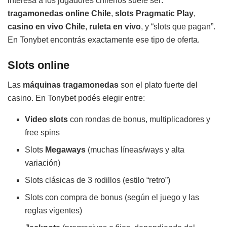
interesa a los jugadores chilenos suele ser:
tragamonedas online Chile
,
slots Pragmatic Play
,
casino en vivo Chile
,
ruleta en vivo
, y “slots que pagan”.
En Tonybet encontrás exactamente ese tipo de oferta.
Slots online
Las
máquinas tragamonedas
son el plato fuerte del
casino. En Tonybet podés elegir entre:
Video slots
con rondas de bonus, multiplicadores y
free spins
Slots
Megaways
(muchas líneas/ways y alta
variación)
Slots clásicas de 3 rodillos (estilo “retro”)
Slots con compra de bonus (según el juego y las
reglas vigentes)