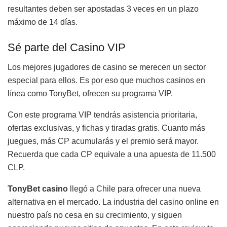
resultantes deben ser apostadas 3 veces en un plazo
máximo de 14 días.
Sé parte del Casino VIP
Los mejores jugadores de casino se merecen un sector
especial para ellos. Es por eso que muchos casinos en
línea como TonyBet, ofrecen su programa VIP.
Con este programa VIP tendrás asistencia prioritaria,
ofertas exclusivas, y fichas y tiradas gratis. Cuanto más
juegues, más CP acumularás y el premio será mayor.
Recuerda que cada CP equivale a una apuesta de 11.500
CLP.
TonyBet casino
llegó a Chile para ofrecer una nueva
alternativa en el mercado. La industria del casino online en
nuestro país no cesa en su crecimiento, y siguen