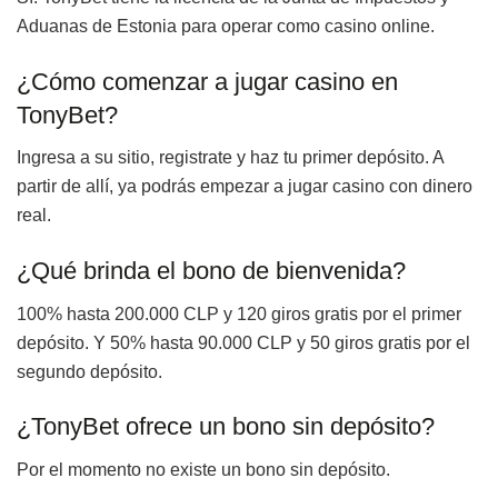
Aduanas de Estonia para operar como casino online.
¿Cómo comenzar a jugar casino en
TonyBet?
Ingresa a su sitio, registrate y haz tu primer depósito. A
partir de allí, ya podrás empezar a jugar casino con dinero
real.
¿Qué brinda el bono de bienvenida?
100% hasta 200.000 CLP y 120 giros gratis por el primer
depósito. Y 50% hasta 90.000 CLP y 50 giros gratis por el
segundo depósito.
¿TonyBet ofrece un bono sin depósito?
Por el momento no existe un bono sin depósito.