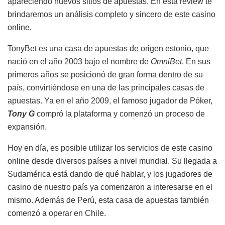
apareciendo nuevos sitios de apuestas. En esta review te
brindaremos un análisis completo y sincero de este casino
online.
TonyBet es una casa de apuestas de origen estonio, que
nació en el año 2003 bajo el nombre de
OmniBet
. En sus
primeros años se posicionó de gran forma dentro de su
país, convirtiéndose en una de las principales casas de
apuestas. Ya en el año 2009, el famoso jugador de Póker,
Tony G
compró la plataforma y comenzó un proceso de
expansión.
Hoy en día, es posible utilizar los servicios de este casino
online desde diversos países a nivel mundial. Su llegada a
Sudamérica está dando de qué hablar, y los jugadores de
casino de nuestro país ya comenzaron a interesarse en el
mismo. Además de Perú, esta casa de apuestas también
comenzó a operar en Chile.