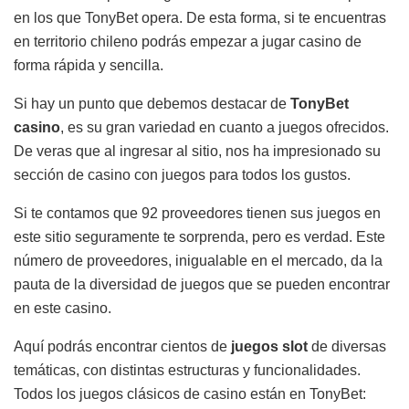
en los que TonyBet opera. De esta forma, si te encuentras
en territorio chileno podrás empezar a jugar casino de
forma rápida y sencilla.
Si hay un punto que debemos destacar de
TonyBet
casino
, es su gran variedad en cuanto a juegos ofrecidos.
De veras que al ingresar al sitio, nos ha impresionado su
sección de casino con juegos para todos los gustos.
Si te contamos que 92 proveedores tienen sus juegos en
este sitio seguramente te sorprenda, pero es verdad. Este
número de proveedores, inigualable en el mercado, da la
pauta de la diversidad de juegos que se pueden encontrar
en este casino.
Aquí podrás encontrar cientos de
juegos slot
de diversas
temáticas, con distintas estructuras y funcionalidades.
Todos los juegos clásicos de casino están en TonyBet: