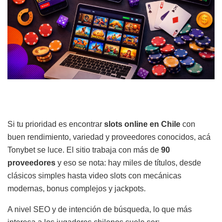
Si tu prioridad es encontrar
slots online en Chile
con
buen rendimiento, variedad y proveedores conocidos, acá
Tonybet se luce. El sitio trabaja con más de
90
proveedores
y eso se nota: hay miles de títulos, desde
clásicos simples hasta video slots con mecánicas
modernas, bonus complejos y jackpots.
A nivel SEO y de intención de búsqueda, lo que más