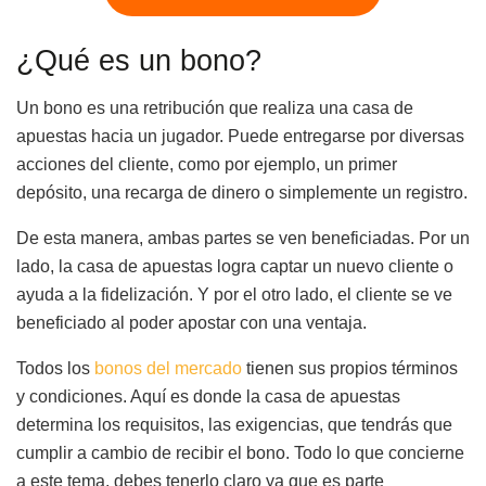
¿Qué es un bono?
Un bono es una retribución que realiza una casa de
apuestas hacia un jugador. Puede entregarse por diversas
acciones del cliente, como por ejemplo, un primer
depósito, una recarga de dinero o simplemente un registro.
De esta manera, ambas partes se ven beneficiadas. Por un
lado, la casa de apuestas logra captar un nuevo cliente o
ayuda a la fidelización. Y por el otro lado, el cliente se ve
beneficiado al poder apostar con una ventaja.
Todos los
bonos del mercado
tienen sus propios términos
y condiciones. Aquí es donde la casa de apuestas
determina los requisitos, las exigencias, que tendrás que
cumplir a cambio de recibir el bono. Todo lo que concierne
a este tema, debes tenerlo claro ya que es parte