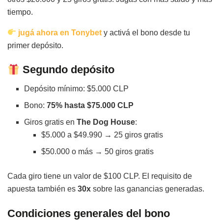
tiempo.
jugá ahora en Tonybet
y activá el bono desde tu
primer depósito.
Segundo depósito
Depósito mínimo: $5.000 CLP
Bono:
75% hasta $75.000 CLP
Giros gratis en
The Dog House
:
$5.000 a $49.990 → 25 giros gratis
$50.000 o más → 50 giros gratis
Cada giro tiene un valor de $100 CLP. El requisito de
apuesta también es
30x
sobre las ganancias generadas.
Condiciones generales del bono