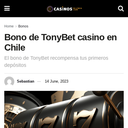
Home
Bonos
Bono de TonyBet casino en
Chile
El bono de TonyBet recompensa tus primeros
depósitos
Sebastian
14 June, 2023