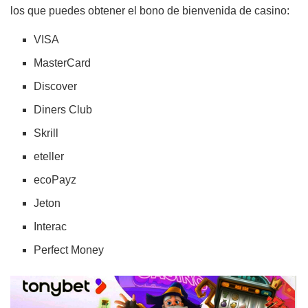
los que puedes obtener el bono de bienvenida de casino:
VISA
MasterCard
Discover
Diners Club
Skrill
eteller
ecoPayz
Jeton
Interac
Perfect Money