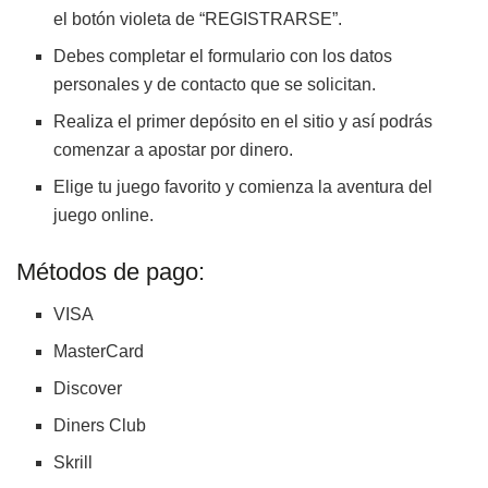
el botón violeta de “REGISTRARSE”.
Debes completar el formulario con los datos
personales y de contacto que se solicitan.
Realiza el primer depósito en el sitio y así podrás
comenzar a apostar por dinero.
Elige tu juego favorito y comienza la aventura del
juego online.
Métodos de pago:
VISA
MasterCard
Discover
Diners Club
Skrill