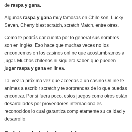
de
raspa y gana.
Algunas
raspa y gana
muy famosas en Chile son: Lucky
Seven, Cherry blast scratch, scratch Match, entre otras.
Como te podrás dar cuenta por lo general sus nombres
son en inglés. Eso hace que muchas veces no los
encontremos en los casinos online que acostumbramos a
jugar. Muchos chilenos ni siquiera saben que pueden
jugar raspa y gana
en línea.
Tal vez la próxima vez que accedas a un casino Online te
animes a escribir scratch y te sorprendas de lo que puedas
encontrar. Por si fuera poco, estos juegos como otros están
desarrollados por proveedores internacionales
reconocidos lo cual garantiza completamente su calidad y
desarrollo.