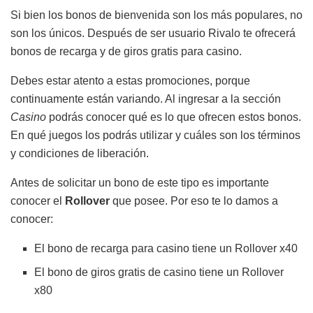
Si bien los bonos de bienvenida son los más populares, no
son los únicos. Después de ser usuario Rivalo te ofrecerá
bonos de recarga y de giros gratis para casino.
Debes estar atento a estas promociones, porque
continuamente están variando. Al ingresar a la sección
Casino
podrás conocer qué es lo que ofrecen estos bonos.
En qué juegos los podrás utilizar y cuáles son los términos
y condiciones de liberación.
Antes de solicitar un bono de este tipo es importante
conocer el
Rollover
que posee. Por eso te lo damos a
conocer:
El bono de recarga para casino tiene un Rollover x40
El bono de giros gratis de casino tiene un Rollover
x80