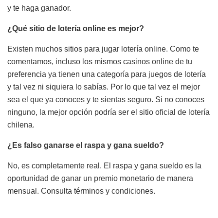
y te haga ganador.
¿Qué sitio de lotería online es mejor?
Existen muchos sitios para jugar lotería online. Como te
comentamos, incluso los mismos casinos online de tu
preferencia ya tienen una categoría para juegos de lotería
y tal vez ni siquiera lo sabías. Por lo que tal vez el mejor
sea el que ya conoces y te sientas seguro. Si no conoces
ninguno, la mejor opción podría ser el sitio oficial de lotería
chilena.
¿Es falso ganarse el raspa y gana sueldo?
No, es completamente real. El raspa y gana sueldo es la
oportunidad de ganar un premio monetario de manera
mensual. Consulta términos y condiciones.