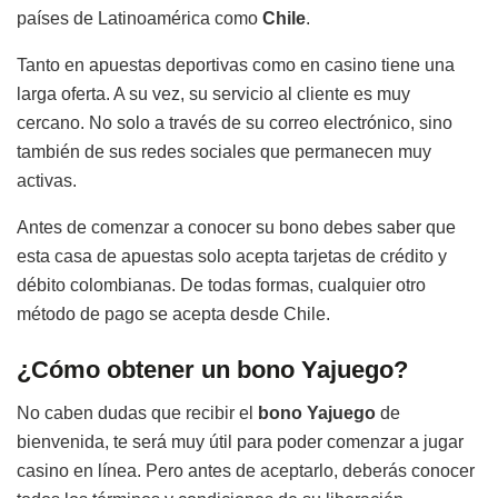
países de Latinoamérica como
Chile
.
Tanto en apuestas deportivas como en casino tiene una
larga oferta. A su vez, su servicio al cliente es muy
cercano. No solo a través de su correo electrónico, sino
también de sus redes sociales que permanecen muy
activas.
Antes de comenzar a conocer su bono debes saber que
esta casa de apuestas solo acepta tarjetas de crédito y
débito colombianas. De todas formas, cualquier otro
método de pago se acepta desde Chile.
¿Cómo obtener un bono Yajuego?
No caben dudas que recibir el
bono Yajuego
de
bienvenida, te será muy útil para poder comenzar a jugar
casino en línea. Pero antes de aceptarlo, deberás conocer