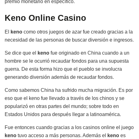
premio monetario en específico.
Keno Online Casino
El
keno
como otros juegos de azar fue creado gracias a la
necesidad de las personas de buscar diversión e ingresos.
Se dice que el
keno
fue originado en China cuando a un
hombre se le ocurrió recaudar fondos para una supuesta
guerra. De esta forma hizo que el pueblo se involucra
generando diversión además de recaudar fondos.
Como sabemos China ha sufrido mucha migración. Es por
eso que el keno fue llevado a través de los chinos y se
popularizó en otras partes del mundo; sobre todo en
Estados Unidos para después llegar a latinoamérica.
Fue entonces cuando gracias a los casinos online el juego
keno
tuvo acceso a más personas. Además el
keno
es