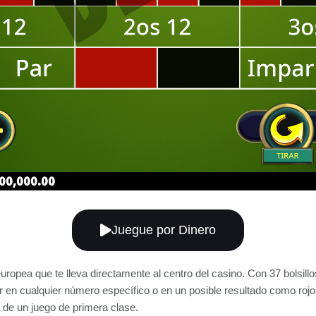
Juegue por Dinero
ropea que te lleva directamente al centro del casino. Con 37 bolsillos 
r en cualquier número específico o en un posible resultado como rojo
 de un juego de primera clase.