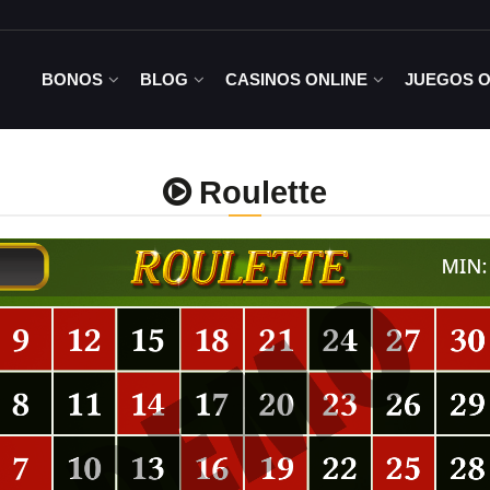
BONOS
BLOG
CASINOS ONLINE
JUEGOS O
Roulette