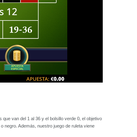
que van del 1 al 36 y el bolsillo verde 0, el objetivo
 o negro. Además, nuestro juego de ruleta viene