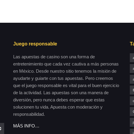
Juego responsable
T
Las apuestas de casino son una forma de
entretenimiento que cada vez cautiva a más personas
en México. Desde nuestro sitio tenemos la misión de
ayudarte y guiarte con tus apuestas. Pero creemos
que el juego responsable es vital para el buen ejercicio
de la actividad. Las apuestas son una manera de
diversión, pero nunca debes esperar que estas
solucionen tu vida. Apuesta con moderación y
responsabilidad.
MÁS INFO…