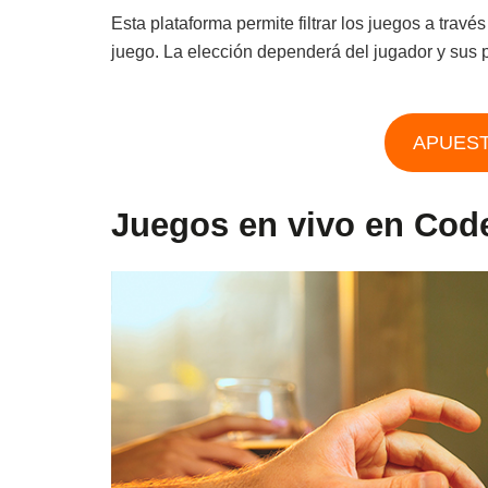
Esta plataforma permite filtrar los juegos a travé
juego. La elección dependerá del jugador y sus p
APUES
Juegos en vivo en Cod