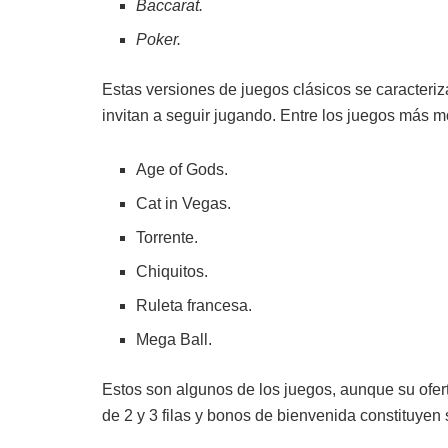
Baccarat.
Poker.
Estas versiones de juegos clásicos se caracteri
invitan a seguir jugando. Entre los juegos más 
Age of Gods.
Cat in Vegas.
Torrente.
Chiquitos.
Ruleta francesa.
Mega Ball.
Estos son algunos de los juegos, aunque su ofer
de 2 y 3 filas y bonos de bienvenida constituyen