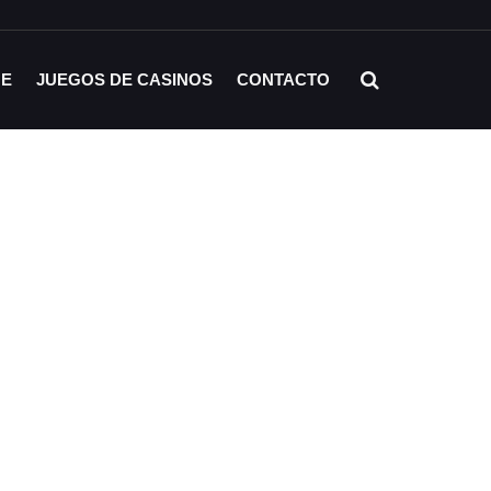
NE
JUEGOS DE CASINOS
CONTACTO