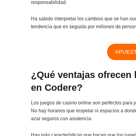
responsabilidad.
Ha sabido interpretar los cambios que se han su
tendencia que es seguida por millones de perso
APUES
¿Qué ventajas ofrecen 
en Codere?
Los juegos de casino online son perfectos para j
No hay horarios que respetar ni espacios a dond
azar seguros con asistencia.
Hay más características que hacen que los jugado