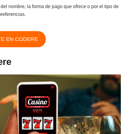
s del nombre, la forma de pago que ofrece o por el tipo de
referencias.
TE EN CODERE
ere