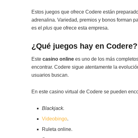
Estos juegos que ofrece Codere están preparados 
adrenalina. Variedad, premios y bonos forman pa
es el
plus
que ofrece esta empresa.
¿Qué juegos hay en Codere?
Este
casino online
es uno de los más completos
encontrar. Codere sigue atentamente la evolució
usuarios buscan.
En este casino virtual de Codere se pueden enco
Blackjack.
Videobingo
.
Ruleta online.