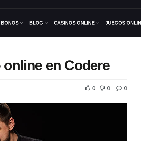
BONOS
BLOG
CASINOS ONLINE
JUEGOS ONLI
 online en Codere
0
0
0