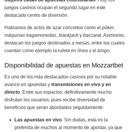
juegos casinos ocupan el segundo lugar en este
destacado centro de diversión.
Hablamos de actos de azar concretos como el
póker
,
máquinas tragamonedas
,
blackjack
y
baccarat
. Asimismo,
destacan los juegos destinados a mesas, entre los cuales
cuentan como ejemplo la r
uleta en línea
y el
bingo
.
Disponibilidad de apuestas en Mozzartbet
Es uno de los más destacados casinos por su notable
avance en apuestas y
transmisiones en vivo y en
directo
. Entre sus espacios, definitivamente mucho
disfrutan los usuarios, pues recibe diversidad de
beneficios que serán abordados seguidamente:
Las apuestas en vivo
. Sin dudas, esta es la
preferida de muchos al momento de apostar, ya que