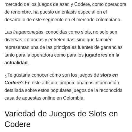
mercado de los juegos de azar, y Codere, como operadora
de renombre, ha puesto un énfasis especial en el
desarrollo de este segmento en el mercado colombiano.
Las
tragamonedas
, conocidas como slots, no solo son
diversas, coloridas y entretenidas, sino que también
representan una de las principales fuentes de ganancias
tanto para la operadora como para los
jugadores en la
actualidad
.
¿Te gustaría conocer cómo son los juegos de
slots en
Codere
? En este artículo, proporcionamos información
detallada sobre estos populares juegos de la reconocida
casa de apuestas online en Colombia.
Variedad de Juegos de Slots en
Codere