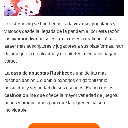
Los streaming se han hecho cada vez más populares y
vistosos desde la llegada de la pandemia, por esta razón
los
casinos live
no se escapan de esta realidad. Y para
atraer más suscriptores y jugadores a sus plataformas, han
dejado que la creatividad y el entretenimiento se hagan
cargo.
La casa de apuestas Rushbet
es una de las más
reconocidas en Colombia expertos en garantizar la
privacidad y seguridad de sus usuarios. Es uno de los
casinos online
que ofrece la mayor variedad de juegos,
bonos y promociones para que la experiencia sea
inolvidable.