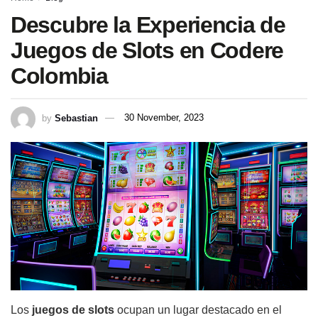
Descubre la Experiencia de
Juegos de Slots en Codere
Colombia
by
Sebastian
30 November, 2023
Los
juegos de slots
ocupan un lugar destacado en el