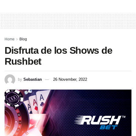
Home
Blog
Disfruta de los Shows de
Rushbet
by
Sebastian
26 November, 2022