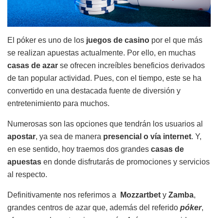
El póker es uno de los
juegos de casino
por el que más
se realizan apuestas actualmente. Por ello, en muchas
casas de azar
se ofrecen increíbles beneficios derivados
de tan popular actividad. Pues, con el tiempo, este se ha
convertido en una destacada fuente de diversión y
entretenimiento para muchos.
Numerosas son las opciones que tendrán los usuarios al
apostar
, ya sea de manera
presencial o vía internet
. Y,
en ese sentido, hoy traemos dos grandes
casas de
apuestas
en donde disfrutarás de promociones y servicios
al respecto.
Definitivamente nos referimos a
Mozzartbet
y
Zamba
,
grandes centros de azar que, además del referido
póker
,