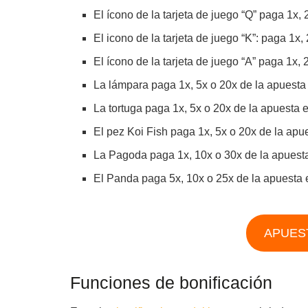
El ícono de la tarjeta de juego “Q” paga 1x, 
El icono de la tarjeta de juego “K”: paga 1x,
El ícono de la tarjeta de juego “A” paga 1x, 
La lámpara paga 1x, 5x o 20x de la apuesta 
La tortuga paga 1x, 5x o 20x de la apuesta e
El pez Koi Fish paga 1x, 5x o 20x de la apue
La Pagoda paga 1x, 10x o 30x de la apuesta 
El Panda paga 5x, 10x o 25x de la apuesta e
APUES
Funciones de bonificación