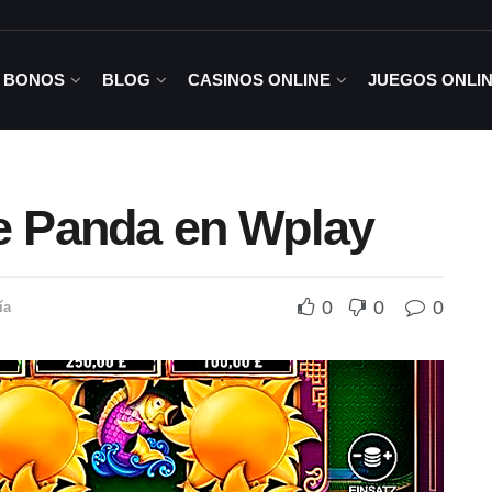
BONOS
BLOG
CASINOS ONLINE
JUEGOS ONLI
e Panda en Wplay
0
0
0
ía