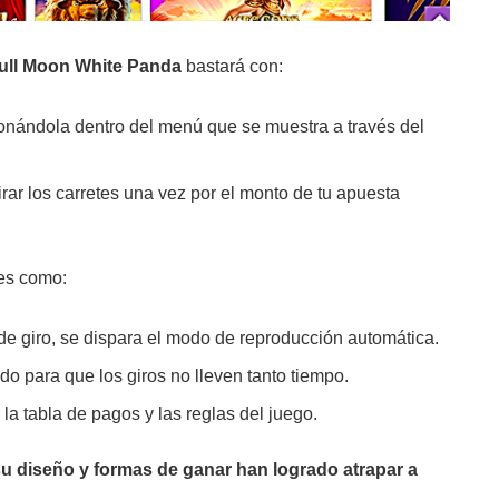
ull Moon White Panda
bastará con:
ionándola dentro del menú que se muestra a través del
irar los carretes una vez por el monto de tu apuesta
les como:
de giro, se dispara el modo de reproducción automática.
do para que los giros no lleven tanto tiempo.
la tabla de pagos y las reglas del juego.
u diseño y formas de ganar han logrado atrapar a