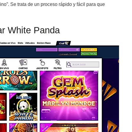
ino”. Se trata de un proceso rápido y fácil para que
ar White Panda