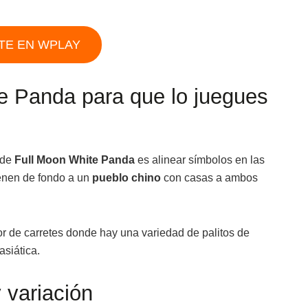
TE EN WPLAY
 Panda para que lo juegues
 de
Full Moon White Panda
es alinear símbolos en las
ienen de fondo a un
pueblo chino
con casas a ambos
or de carretes donde hay una variedad de palitos de
 asiática.
 variación