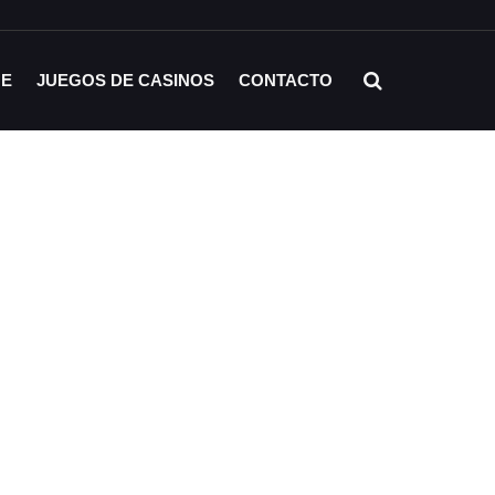
NE
JUEGOS DE CASINOS
CONTACTO