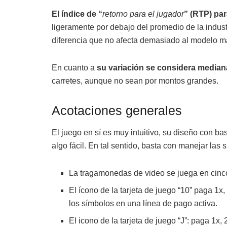
El índice de “
retorno para el jugador
” (RTP) par
ligeramente por debajo del promedio de la indus
diferencia que no afecta demasiado al modelo m
En cuanto a
su variación se considera median
carretes, aunque no sean por montos grandes.
Acotaciones generales
El juego en sí es muy intuitivo, su diseño con ba
algo fácil. En tal sentido, basta con manejar las
La tragamonedas de video se juega en cinco c
El ícono de la tarjeta de juego “10” paga 1x,
los símbolos en una línea de pago activa.
El icono de la tarjeta de juego “J”: paga 1x, 