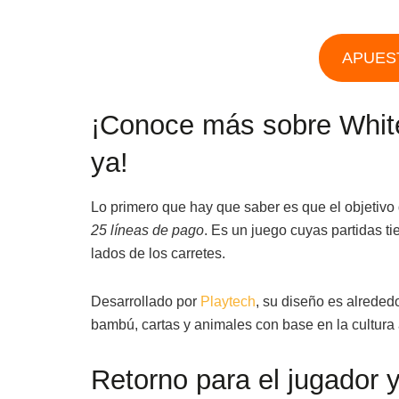
APUES
¡Conoce más sobre White
ya!
Lo primero que hay que saber es que el objetivo
25 líneas de pago
. Es un juego cuyas partidas t
lados de los carretes.
Desarrollado por
Playtech
, su diseño es alreded
bambú, cartas y animales con base en la cultura
Retorno para el jugador y