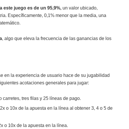
a este juego es de un 95,9%,
un valor ubicado,
tria. Específicamente, 0,1% menor que la media, una
atemático.
a
, algo que eleva la frecuencia de las ganancias de los
se en la experiencia de usuario hace de su jugabilidad
 siguientes acotaciones generales para jugar:
arretes, tres filas y 25 líneas de pago.
 2x o 10x de la apuesta en la línea al obtener 3, 4 o 5 de
2x o 10x de la apuesta en la línea.