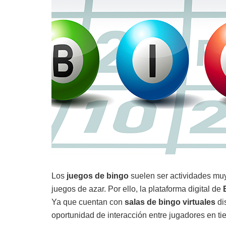
Los
juegos de bingo
suelen ser actividades m
juegos de azar. Por ello, la plataforma digital de
Ya que cuentan con
salas de bingo virtuales
di
oportunidad de interacción entre jugadores en ti