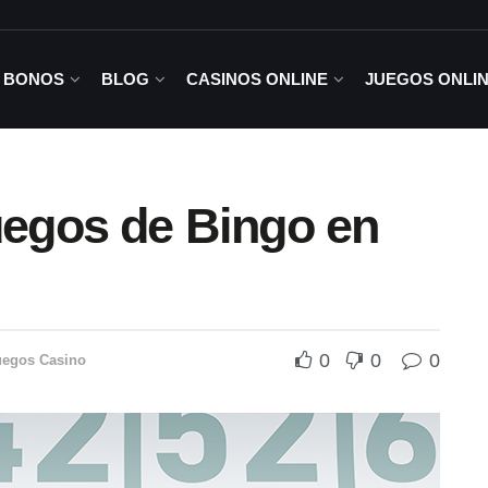
BONOS
BLOG
CASINOS ONLINE
JUEGOS ONLI
uegos de Bingo en
0
0
0
uegos Casino