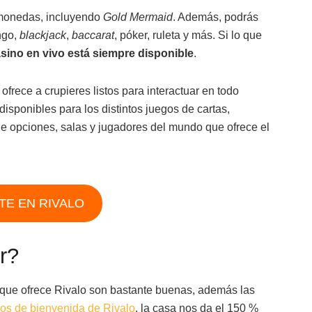
amonedas, incluyendo
Gold Mermaid
. Además, podrás
ngo,
blackjack
,
baccarat
, póker, ruleta y más. Si lo que
asino en vivo está siempre disponible
.
ofrece a crupieres listos para interactuar en todo
sponibles para los distintos juegos de cartas,
de opciones, salas y jugadores del mundo que ofrece el
TE EN RIVALO
r?
que ofrece Rivalo son bastante buenas, además las
os de bienvenida de Rivalo
, la casa nos da el 150 %