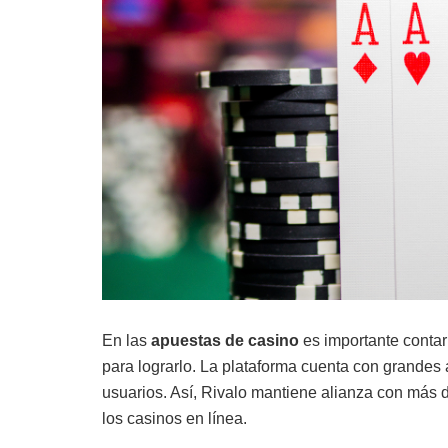
En las
apuestas de casino
es importante contar
para lograrlo. La plataforma cuenta con grandes 
usuarios. Así, Rivalo mantiene alianza con más 
los casinos en línea.