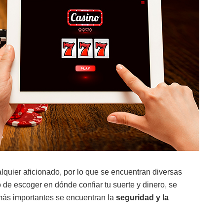
alquier aficionado, por lo que se encuentran diversas
de escoger en dónde confiar tu suerte y dinero, se
más importantes se encuentran la
seguridad y la