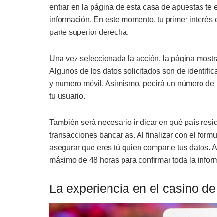
entrar en la página de esta casa de apuestas te
información. En este momento, tu primer interés e
parte superior derecha.
Una vez seleccionada la acción, la página mostra
Algunos de los datos solicitados son de identifi
y número móvil. Asimismo, pedirá un número de id
tu usuario.
También será necesario indicar en qué país resid
transacciones bancarias. Al finalizar con el formu
asegurar que eres tú quien comparte tus datos. A
máximo de 48 horas para confirmar toda la inform
La experiencia en el casino de