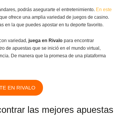
ándares, podrás asegurarte el entretenimiento.
En este
 que ofrece una amplia variedad de juegos de casino.
s en la que puedes apostar en tu deporte favorito.
 con variedad,
juega en Rivalo
para encontrar
ro de apuestas que se inició en el mundo virtual,
encia. De manera que la promesa de una plataforma
TE EN RIVALO
ontrar las mejores apuestas