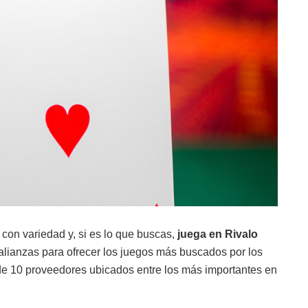
 con variedad y, si es lo que buscas,
juega en Rivalo
alianzas para ofrecer los juegos más buscados por los
de 10 proveedores ubicados entre los más importantes en