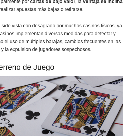
ipalmente por
cartas de bajo valor
, la
ventaja se inclina
realizar apuestas más bajas o retirarse.
a sido vista con desagrado por muchos casinos físicos, ya
casinos implementan diversas medidas para detectar y
o el uso de múltiples barajas, cambios frecuentes en las
 y la expulsión de jugadores sospechosos.
erreno de Juego