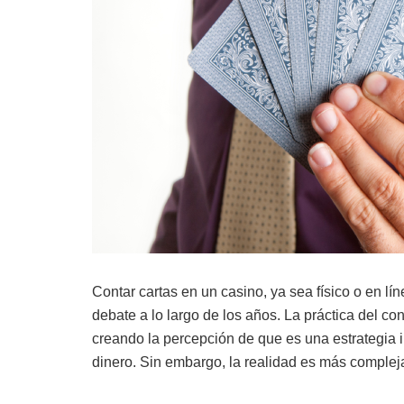
Contar cartas en un casino, ya sea físico o en l
debate a lo largo de los años. La práctica del con
creando la percepción de que es una estrategia 
dinero. Sin embargo, la realidad es más complej