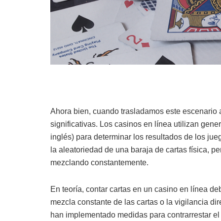
Ahora bien, cuando trasladamos este escenario 
significativas. Los casinos en línea utilizan ge
inglés) para determinar los resultados de los j
la aleatoriedad de una baraja de cartas física, p
mezclando constantemente.
En teoría, contar cartas en un casino en línea de
mezcla constante de las cartas o la vigilancia di
han implementado medidas para contrarrestar el