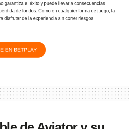
 no garantiza el éxito y puede llevar a consecuencias
 pérdida de fondos. Como en cualquier forma de juego, la
disfrutar de la experiencia sin correr riesgos
E EN BETPLAY
le de Aviator y su