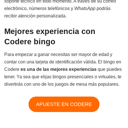
soporte técnico en todo momento. A través de su correo
electrónico, números telefónicos y
WhatsApp
podrás
recibir atención personalizada.
Mejores experiencia con
Codere bingo
Para empezar a ganar necesitas ser mayor de edad y
contar con una tarjeta de identificación válida. El bingo en
Codere
es una de las mejores experiencias
que puedes
tener. Ya sea que elijas bingos presenciales o virtuales, te
divertirás con uno de los juegos de mesa más populares.
APUESTE EN CODERE