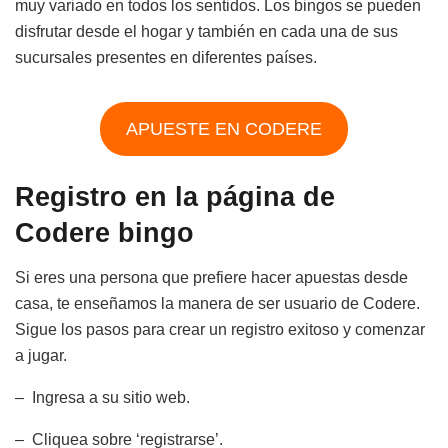
muy variado en todos los sentidos. Los bingos se pueden
disfrutar desde el hogar y también en cada una de sus
sucursales presentes en diferentes países.
APUESTE EN CODERE
Registro en la página de
Codere bingo
Si eres una persona que prefiere hacer apuestas desde
casa, te enseñamos la manera de ser usuario de Codere.
Sigue los pasos para crear un registro exitoso y comenzar
a jugar.
– Ingresa a su sitio web.
– Cliquea sobre ‘registrarse’.