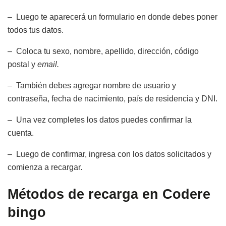
– Luego te aparecerá un formulario en donde debes poner
todos tus datos.
– Coloca tu sexo, nombre, apellido, dirección, código
postal y
email.
– También debes agregar nombre de usuario y
contraseña, fecha de nacimiento, país de residencia y DNI.
– Una vez completes los datos puedes confirmar la
cuenta.
– Luego de confirmar, ingresa con los datos solicitados y
comienza a recargar.
Métodos de recarga en Codere
bingo