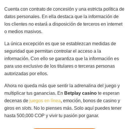
Cuenta con contrato de concesión y una estricta política de
datos personales. En ella destaca que la información de
los clientes no estará a disposición de terceros en internet
o medios masivos.
La única excepción es que se establezcan medidas de
seguridad que permitan controlar el acceso a la
información. Con ello se garantiza que la información es
para uso exclusivo de los titulares o terceras personas
autorizadas por ellos.
Ahora no queda más que sentir la adrenalina del juego y
multiplicar tus ganancias. En
Betplay casino
te esperan
decenas de
juegos en línea
, emoción, bonos de casino y
giros en
slots
. No lo pienses más. Solo aquí puedes tener
hasta 500,000 COP y vivir tu pasión por ganar.