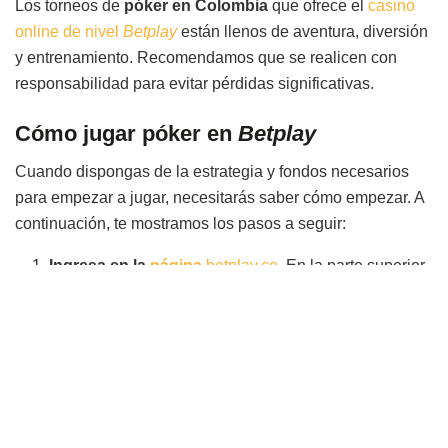
Los torneos de
póker en Colombia
que ofrece el
casino
online de nivel
Betplay
están llenos de aventura, diversión
y entrenamiento. Recomendamos que se realicen con
responsabilidad para evitar pérdidas significativas.
Cómo jugar póker en
Betplay
Cuando dispongas de la estrategia y fondos necesarios
para empezar a jugar, necesitarás saber cómo empezar. A
continuación, te mostramos los pasos a seguir:
Ingresa en la
página
betplay.co
. En la parte superior
derecha está el botón de registro.
Deberás
realizar una transferencia
de fondos a tu
cuenta en la plataforma para empezar a jugar.
Existen
2 opciones
para jugar al póker en la
plataforma. Puedes escoger “
Jugar ahora
” o
“
Descargar en el escritorio
”. Escoge la opción que