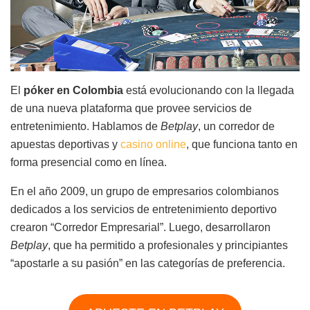
El
póker en Colombia
está evolucionando con la llegada
de una nueva plataforma que provee servicios de
entretenimiento. Hablamos de
Betplay
, un corredor de
apuestas deportivas y
casino online
, que funciona tanto en
forma presencial como en línea.
En el año 2009, un grupo de empresarios colombianos
dedicados a los servicios de entretenimiento deportivo
crearon “Corredor Empresarial”. Luego, desarrollaron
Betplay
, que ha permitido a profesionales y principiantes
“apostarle a su pasión” en las categorías de preferencia.