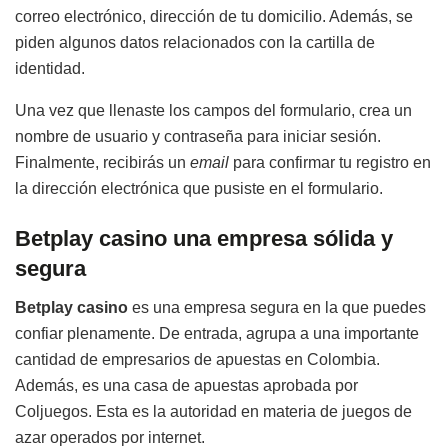
correo electrónico, dirección de tu domicilio. Además, se
piden algunos datos relacionados con la cartilla de
identidad.
Una vez que llenaste los campos del formulario, crea un
nombre de usuario y contraseña para iniciar sesión.
Finalmente, recibirás un
email
para confirmar tu registro en
la dirección electrónica que pusiste en el formulario.
Betplay casino una empresa sólida y
segura
Betplay casino
es una empresa segura en la que puedes
confiar plenamente. De entrada, agrupa a una importante
cantidad de empresarios de apuestas en Colombia.
Además, es una casa de apuestas aprobada por
Coljuegos. Esta es la autoridad en materia de juegos de
azar operados por internet.