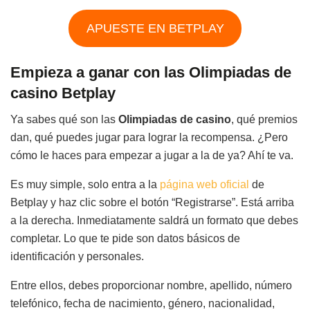
APUESTE EN BETPLAY
Empieza a ganar con las Olimpiadas de
casino Betplay
Ya sabes qué son las
Olimpiadas de casino
, qué premios
dan, qué puedes jugar para lograr la recompensa. ¿Pero
cómo le haces para empezar a jugar a la de ya? Ahí te va.
Es muy simple, solo entra a la
página web oficial
de
Betplay y haz clic sobre el botón “Registrarse”. Está arriba
a la derecha. Inmediatamente saldrá un formato que debes
completar. Lo que te pide son datos básicos de
identificación y personales.
Entre ellos, debes proporcionar nombre, apellido, número
telefónico, fecha de nacimiento, género, nacionalidad,