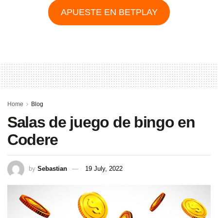
APUESTE EN BETPLAY
Home
Blog
Salas de juego de bingo en
Codere
by
Sebastian
19 July, 2022