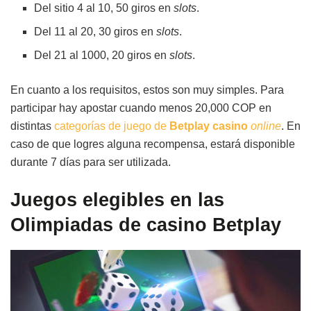
Del sitio 4 al 10, 50 giros en
slots
.
Del 11 al 20, 30 giros en
slots
.
Del 21 al 1000, 20 giros en
slots
.
En cuanto a los requisitos, estos son muy simples. Para
participar hay apostar cuando menos 20,000 COP en
distintas
categorías de juego de
Betplay casino
online
. En
caso de que logres alguna recompensa, estará disponible
durante 7 días para ser utilizada.
Juegos elegibles en las
Olimpiadas de casino Betplay