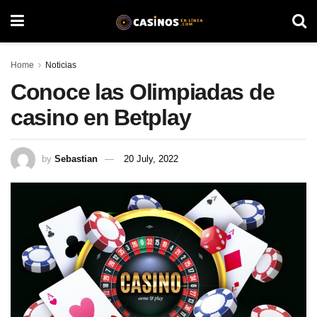
Home
Noticias
Conoce las Olimpiadas de
casino en Betplay
by
Sebastian
20 July, 2022