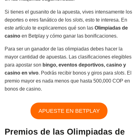
Si tienes el gusanito de la apuesta, vives intensamente los
deportes o eres fanático de los
slots
, esto te interesa. En
este artículo te explicaremos qué son las
Olimpiadas de
casino
en Betplay y cómo ganar las bonificaciones.
Para ser un ganador de las olimpiadas debes hacer la
mayor cantidad de apuestas. Las clasificaciones elegibles
para apostar son
bingo, eventos deportivos, casino y
casino en vivo
. Podrás recibir bonos y giros para
slots
. El
premio mayor es nada menos que hasta 500,000 COP en
bonos de casino.
APUESTE EN BETPLAY
Premios de las Olimpiadas de