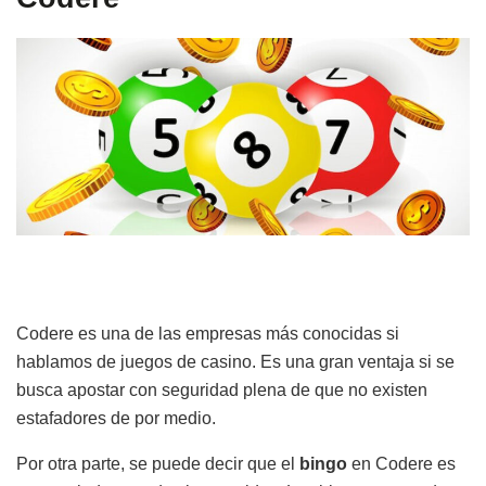
Codere es una de las empresas más conocidas si
hablamos de juegos de casino. Es una gran ventaja si se
busca apostar con seguridad plena de que no existen
estafadores de por medio.
Por otra parte, se puede decir que el
bingo
en Codere es