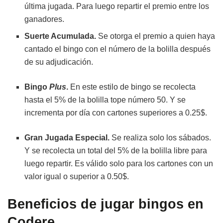
última jugada. Para luego repartir el premio entre los
ganadores.
Suerte Acumulada.
Se otorga el premio a quien haya
cantado el bingo con el número de la bolilla después
de su adjudicación.
Bingo
Plus
.
En este estilo de bingo se recolecta
hasta el 5% de la bolilla tope número 50. Y se
incrementa por día con cartones superiores a 0.25$.
Gran Jugada Especial.
Se realiza solo los sábados.
Y se recolecta un total del 5% de la bolilla libre para
luego repartir. Es válido solo para los cartones con un
valor igual o superior a 0.50$.
Beneficios de jugar bingos en
Codere