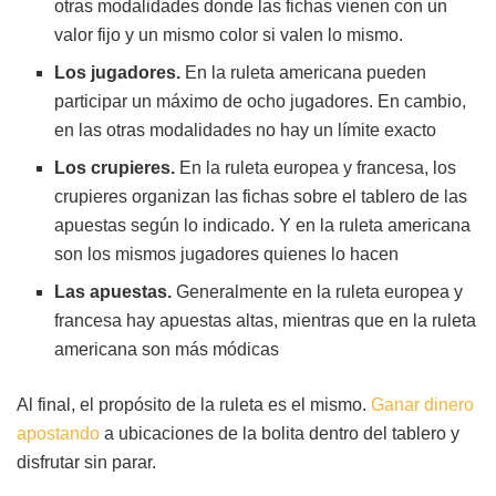
otras modalidades donde las fichas vienen con un
valor fijo y un mismo color si valen lo mismo.
Los jugadores.
En la ruleta americana pueden
participar un máximo de ocho jugadores. En cambio,
en las otras modalidades no hay un límite exacto
Los crupieres.
En la ruleta europea y francesa, los
crupieres organizan las fichas sobre el tablero de las
apuestas según lo indicado. Y en la ruleta americana
son los mismos jugadores quienes lo hacen
Las apuestas.
Generalmente en la ruleta europea y
francesa hay apuestas altas, mientras que en la ruleta
americana son más módicas
Al final, el propósito de la ruleta es el mismo.
Ganar dinero
apostando
a ubicaciones de la bolita dentro del tablero y
disfrutar sin parar.