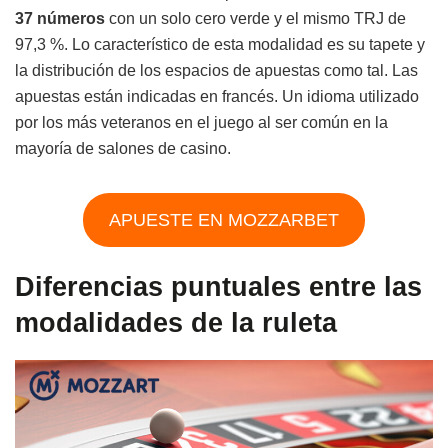
37 números
con un solo cero verde y el mismo TRJ de
97,3 %. Lo característico de esta modalidad es su tapete y
la distribución de los espacios de apuestas como tal. Las
apuestas están indicadas en francés. Un idioma utilizado
por los más veteranos en el juego al ser común en la
mayoría de salones de casino.
APUESTE EN MOZZARBET
Diferencias puntuales entre las
modalidades de la ruleta