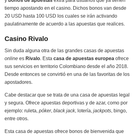
y
bonos de apuestas
extra para usuarios que ya tienen
tiempo apostando en el casino. Dichos bonos van desde
20 USD hasta 100 USD los cuales se irán activando
paulatinamente de acuerdo a las apuestas que realices.
Casino Rivalo
Sin duda alguna otra de las grandes casas de apuestas
online
es
Rivalo
. Esta
casa de apuestas europea
ofrece
sus servicios en territorio Colombiano desde el año 2018.
Desde entonces se convirtió en una de las favoritas de los
apostadores.
Cabe destacar que se trata de una casa de apuestas legal
y segura. Ofrece apuestas deportivas y de azar, como por
ejemplo: ruleta,
póker
,
black jack
, lotería,
jackpots
, bingo,
entre otros.
Esta casa de apuestas ofrece bonos de bienvenida que