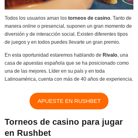
Todos los usuarios aman los
torneos de casino
. Tanto de
manera
online
o presencial, suponen un gran momento de
diversión y de interacción social. Existen diferentes tipos
de juegos y en todos puedes llevarte un gran premio.
En esta oportunidad estaremos hablando de
Rivalo
, una
casa de apuestas española que se ha posicionado como
una de las mejores. Líder en su país y en toda
Latinoamérica, cuenta con más de 40 años de experiencia.
APUESTE EN RUSHBET
Torneos de casino para jugar
en Rushbet