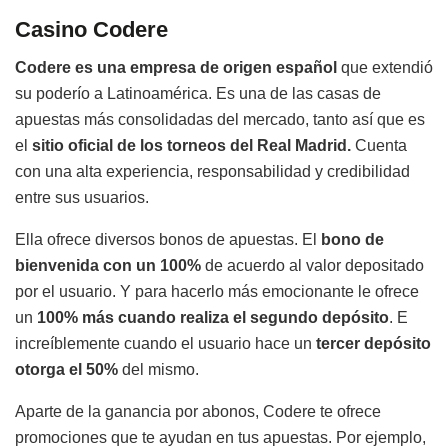
Casino Codere
Codere es una empresa de origen español
que extendió
su poderío a Latinoamérica. Es una de las casas de
apuestas más consolidadas del mercado, tanto así que es
el
sitio oficial de los torneos del Real Madrid.
Cuenta
con una alta experiencia, responsabilidad y credibilidad
entre sus usuarios.
Ella ofrece diversos bonos de apuestas. El
bono de
bienvenida con un 100%
de acuerdo al valor depositado
por el usuario. Y para hacerlo más emocionante le ofrece
un
100% más cuando realiza el segundo depósito
. E
increíblemente cuando el usuario hace un
tercer depósito
otorga el 50%
del mismo.
Aparte de la ganancia por abonos, Codere te ofrece
promociones que te ayudan en tus apuestas. Por ejemplo,