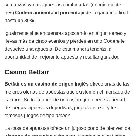
si realizas varias apuestas combinadas (un mínimo de
tres)
Codere aumenta el porcentaje
de tu ganancia final
hasta un
30%
.
Igualmente si te encuentras apostando en algún torneo y
llevas más de cinco eventos y pierdes en uno Codere te
devuelve una apuesta. De esta manera tendrás la
oportunidad de mejorar tu apuesta y resultar ganador.
Casino Betfair
Betfair es un casino de origen Inglés
ofrece unas de las
mejores ofertas de apuestas que existen en el mercado de
casinos. Se trata pues de un casino que ofrece variedad
de juegos: apuestas deportivas, juegos de azar y los
famosos juegos de tipo
arcane
.
La casa de apuestas ofrece un jugoso bono de bienvenida