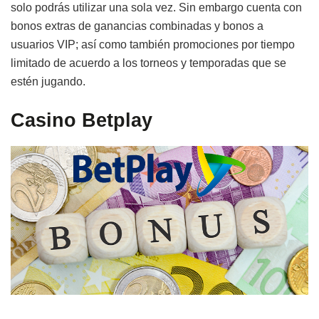
solo podrás utilizar una sola vez. Sin embargo cuenta con
bonos extras de ganancias combinadas y bonos a
usuarios VIP; así como también promociones por tiempo
limitado de acuerdo a los torneos y temporadas que se
estén jugando.
Casino Betplay