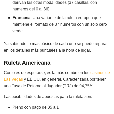
derivan las otras modalidades (37 casillas, con
números del 0 al 36)
Francesa
. Una variante de la ruleta europea que
mantiene el formato de 37 números con un solo cero
verde
Ya sabiendo lo más básico de cada uno se puede reparar
en los detalles más puntuales a la hora de jugar.
Ruleta Americana
Como es de esperarse, es la más común en los
casinos de
Las Vegas
y EE.UU. en general. Caracterizada por tener
una Tasa de Retorno al Jugador (TRJ) de 94,75%.
Las posibilidades de apuestas para la ruleta son:
Pleno con pago de 35 a 1