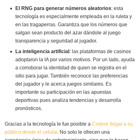
El RNG para generar números aleatorios
: esta
tecnología es especialmente empleada en la ruleta y
en las tragaperras. Garantiza que los números que
salgan sean producto del azar dándole al juego
transparencia y seguridad al jugador.
La inteligencia artificial
: las plataformas de casinos
adoptaron la IA por varios motivos. Por un lado, ayuda
a corroborar la identidad de quien se registra en el
sitio para jugar. También reconoce las preferencias
del jugador y le acerca juegos similares. Es
importante su participación en las apuestas
deportivas pues analiza tendencias y desarrolla
pronósticos.
Gracias a la tecnología le fue posible a
Codere llegar a su
público desde el celular
. No solo le ofrecen una