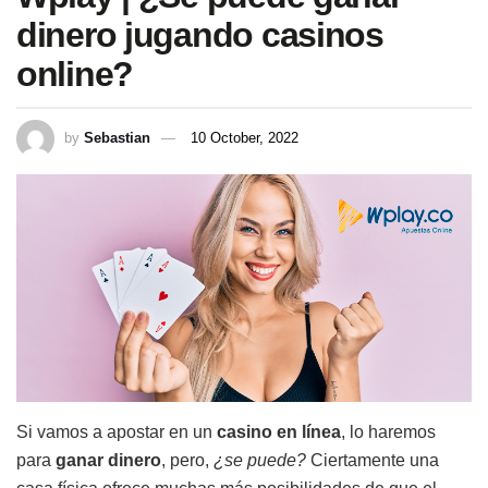
dinero jugando casinos
online?
by
Sebastian
10 October, 2022
Si vamos a apostar en un
casino en línea
, lo haremos
para
ganar dinero
, pero,
¿se puede?
Ciertamente una