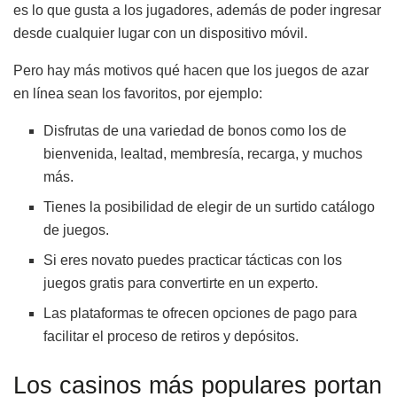
es lo que gusta a los jugadores, además de poder ingresar
desde cualquier lugar con un dispositivo móvil.
Pero hay más motivos qué hacen que los juegos de azar
en línea sean los favoritos, por ejemplo:
Disfrutas de una variedad de bonos como los de
bienvenida, lealtad, membresía, recarga, y muchos
más.
Tienes la posibilidad de elegir de un surtido catálogo
de juegos.
Si eres novato puedes practicar tácticas con los
juegos gratis para convertirte en un experto.
Las plataformas te ofrecen opciones de pago para
facilitar el proceso de retiros y depósitos.
Los casinos más populares portan