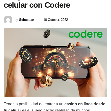
celular con Codere
by
Sebastian
10 October, 2022
Tener la posibilidad de entrar a un
casino en línea desde
tu celular
es el sueño hecho realidad de muchos