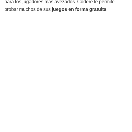
para los jugadores más avezados. Codere te permite
probar muchos de sus
juegos en forma gratuita
.
Juegos de casino
,
tragaperras
o
slots
y
apuestas
deportivas
son parte de la oferta de esta conocida
plataforma. Todo esto lo otorga garantizando siempre la
seguridad del usuario en sus operaciones.
Codere tiene su versión para móvil
a la que se puede
acceder desde el sitio de la plataforma. También puedes
descargar alguna de sus dos aplicaciones preparadas
para
Android
y para
iOS
.
¿Es posible apostar en Codere en su
versión para móvil?