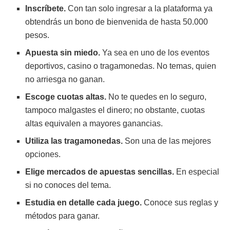
Inscríbete.
Con tan solo ingresar a la plataforma ya
obtendrás un bono de bienvenida de hasta 50.000
pesos.
Apuesta sin miedo.
Ya sea en uno de los eventos
deportivos, casino o tragamonedas. No temas, quien
no arriesga no ganan.
Escoge cuotas altas.
No te quedes en lo seguro,
tampoco malgastes el dinero; no obstante, cuotas
altas equivalen a mayores ganancias.
Utiliza las tragamonedas.
Son una de las mejores
opciones.
Elige mercados de apuestas sencillas.
En especial
si no conoces del tema.
Estudia en detalle cada juego.
Conoce sus reglas y
métodos para ganar.