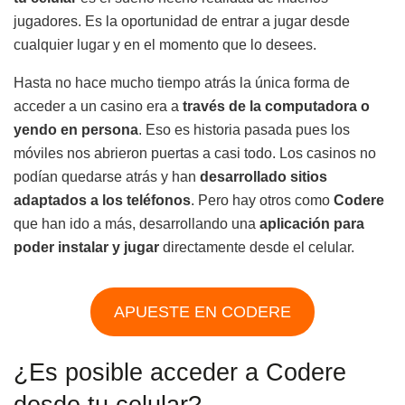
jugadores. Es la oportunidad de entrar a jugar desde
cualquier lugar y en el momento que lo desees.
Hasta no hace mucho tiempo atrás la única forma de
acceder a un casino era a
través de la computadora o
yendo en persona
. Eso es historia pasada pues los
móviles nos abrieron puertas a casi todo. Los casinos no
podían quedarse atrás y han
desarrollado sitios
adaptados a los teléfonos
. Pero hay otros como
Codere
que han ido a más, desarrollando una
aplicación para
poder instalar y jugar
directamente desde el celular.
APUESTE EN CODERE
¿Es posible acceder a Codere
desde tu celular?