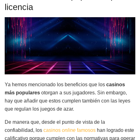
licencia
Ya hemos mencionado los beneficios que los
casinos
más populares
otorgan a sus jugadores. Sin embargo,
hay que añadir que estos cumplen también con las leyes
que regulan los juegos de azar.
De manera que, desde el punto de vista de la
confiabilidad, los
casinos
online
famosos
han logrado este
calificativo porque cumplen con las normativas para operar