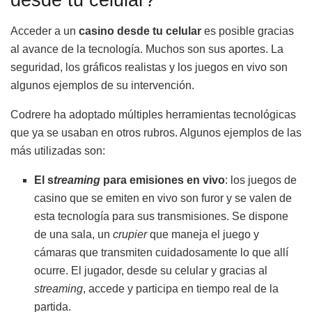
Acceder a un
casino desde tu celular
es posible gracias
al avance de la tecnología. Muchos son sus aportes. La
seguridad, los gráficos realistas y los juegos en vivo son
algunos ejemplos de su intervención.
Codrere ha adoptado múltiples herramientas tecnológicas
que ya se usaban en otros rubros. Algunos ejemplos de las
más utilizadas son:
El s
treaming
para emisiones en vivo
: los juegos de
casino que se emiten en vivo son furor y se valen de
esta tecnología para sus transmisiones. Se dispone
de una sala, un
crupier
que maneja el juego y
cámaras que transmiten cuidadosamente lo que allí
ocurre. El jugador, desde su celular y gracias al
streaming
, accede y participa en tiempo real de la
partida.