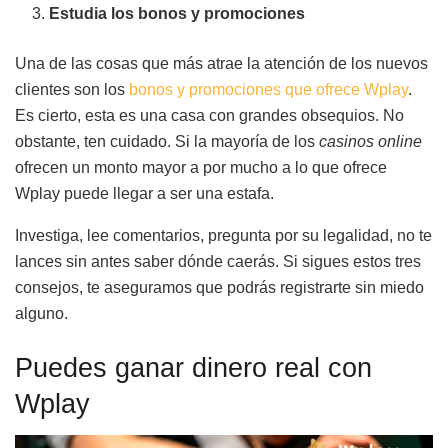
Estudia los bonos y promociones
Una de las cosas que más atrae la atención de los nuevos
clientes son los
bonos y promociones que ofrece Wplay
.
Es cierto, esta es una casa con grandes obsequios. No
obstante, ten cuidado. Si la mayoría de los
casinos online
ofrecen un monto mayor a por mucho a lo que ofrece
Wplay puede llegar a ser una estafa.
Investiga, lee comentarios, pregunta por su legalidad, no te
lances sin antes saber dónde caerás. Si sigues estos tres
consejos, te aseguramos que podrás registrarte sin miedo
alguno.
Puedes ganar dinero real con
Wplay