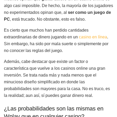
algo casi imposible. De hecho, la mayoría de los jugadores
no experimentados opinan que, al
ser como un juego de
PC
, está trucado. No obstante, esto es falso.
Es cierto que muchos han perdido cantidades
extraordinarias de dinero jugando en un
casino en línea
.
Sin embargo, ha sido por mala suerte o simplemente por
no conocer las reglas del juego.
Además, cabe destacar que existe un factor o
característica que vuelve a los casinos online una gran
inversión. Se trata nada más y nada menos que el
minucioso diseño simplificado en donde las
probabilidades son mayores para la casa. No es truco, es
la realidad; aun así, sí puedes ganar dinero real.
¿Las probabilidades son las mismas en
Wplay que en cualquier casino?