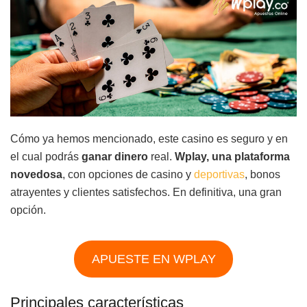
Cómo ya hemos mencionado, este casino es seguro y en
el cual podrás
ganar dinero
real.
Wplay, una plataforma
novedosa
, con opciones de casino y
deportivas
, bonos
atrayentes y clientes satisfechos. En definitiva, una gran
opción.
APUESTE EN WPLAY
Principales características