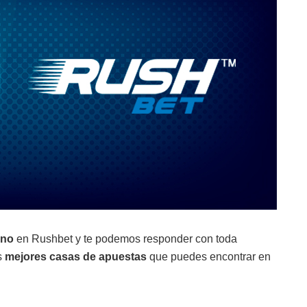
ino
en Rushbet y te podemos responder con toda
s
mejores casas de apuestas
que puedes encontrar en