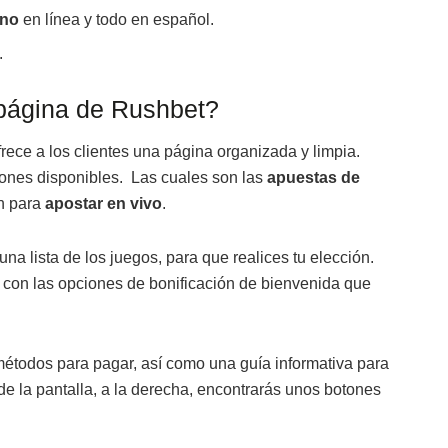
ino
en línea y todo en español.
.
página de Rushbet?
rece a los clientes una página organizada y limpia.
ones disponibles. Las cuales son las
apuestas de
n para
apostar en vivo
.
a lista de los juegos, para que realices tu elección.
con las opciones de bonificación de bienvenida que
métodos para pagar, así como una guía informativa para
e la pantalla, a la derecha, encontrarás unos botones