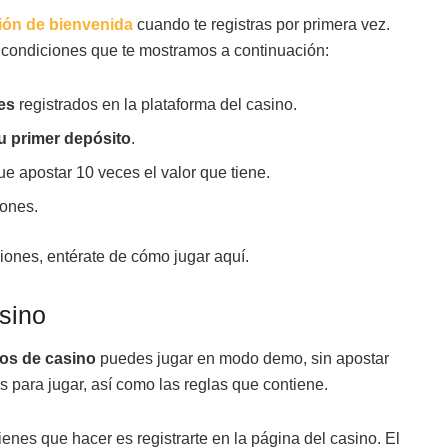
ión de bienvenida
cuando te registras por primera vez.
y condiciones que te mostramos a continuación:
es
registrados en la plataforma del casino.
u primer depósito
.
ue apostar 10 veces el valor que tiene.
iones.
ones, entérate de cómo jugar aquí.
sino
os de casino
puedes jugar en modo demo, sin apostar
s para jugar, así como las reglas que contiene.
enes que hacer es registrarte en la página del casino. El