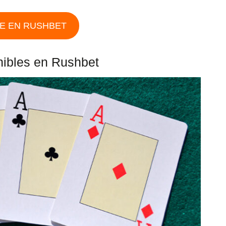
E EN RUSHBET
nibles en Rushbet