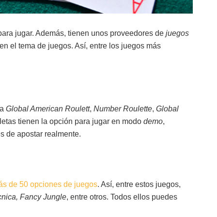
ara jugar. Además, tienen unos proveedores de
juegos
n el tema de juegos. Así, entre los juegos más
la
Global American Roulett
,
Number Roulette
,
Global
uletas tienen la opción para jugar en modo
demo
,
es de apostar realmente.
ás de 50 opciones de juegos
. Así, entre estos juegos,
nica, Fancy Jungle
, entre otros. Todos ellos puedes