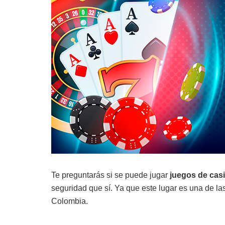
Te preguntarás si se puede jugar
juegos de cas
seguridad que sí. Ya que este lugar es una de la
Colombia.