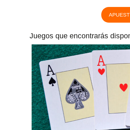
APUEST
Juegos que encontrarás dispo