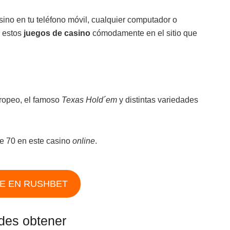
ino en tu teléfono móvil, cualquier computador o
r estos
juegos de casino
cómodamente en el sitio que
ropeo, el famoso
Texas Hold´em
y distintas variedades
e 70 en este casino
online
.
E EN RUSHBET
des obtener