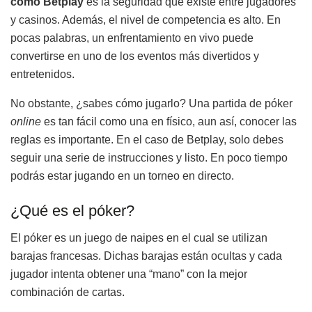
como Betplay
es la seguridad que existe entre jugadores
y casinos. Además, el nivel de competencia es alto. En
pocas palabras, un enfrentamiento en vivo puede
convertirse en uno de los eventos más divertidos y
entretenidos.
No obstante, ¿sabes cómo jugarlo? Una partida de póker
online
es tan fácil como una en físico, aun así, conocer las
reglas es importante. En el caso de Betplay, solo debes
seguir una serie de instrucciones y listo. En poco tiempo
podrás estar jugando en un torneo en directo.
¿Qué es el póker?
El póker es un juego de naipes en el cual se utilizan
barajas francesas. Dichas barajas están ocultas y cada
jugador intenta obtener una “mano” con la mejor
combinación de cartas.