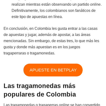
realizan mientras están observando un partido
online
.
Definitivamente, los colombianos son fanáticos de
este tipo de apuestas en línea.
En conclusión, en Colombia les gusta entrar a las casas
de apuestas y jugar, además de apostar, a las áreas
mencionadas. Sin embargo, de estas tres, lo que más les
gusta y donde más apuestan es en los juegos
tragaperraras o tragamonedas.
APUESTE EN BETPLAY
Las tragamonedas más
populares de Colombia
Las tragamonedas o tragaperras
online
se han convertido