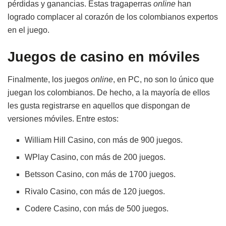
pérdidas y ganancias. Estas tragaperras
online
han
logrado complacer al corazón de los colombianos expertos
en el juego.
Juegos de casino en móviles
Finalmente, los juegos
online
, en PC, no son lo único que
juegan los colombianos. De hecho, a la mayoría de ellos
les gusta registrarse en aquellos que dispongan de
versiones móviles. Entre estos:
William Hill Casino, con más de 900 juegos.
WPlay Casino, con más de 200 juegos.
Betsson Casino, con más de 1700 juegos.
Rivalo Casino, con más de 120 juegos.
Codere Casino, con más de 500 juegos.