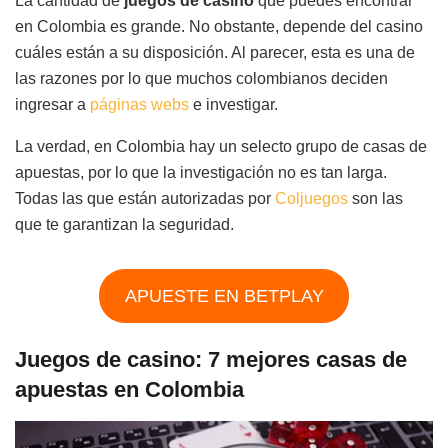
La cantidad de
juegos de casino
que puedes encontrar
en Colombia es grande. No obstante, depende del casino
cuáles están a su disposición. Al parecer, esta es una de
las razones por lo que muchos colombianos deciden
ingresar a
páginas webs
e investigar.
La verdad, en Colombia hay un selecto grupo de casas de
apuestas, por lo que la investigación no es tan larga.
Todas las que están autorizadas por
Coljuegos
son las
que te garantizan la seguridad.
APUESTE EN BETPLAY
Juegos de casino: 7 mejores casas de
apuestas en Colombia