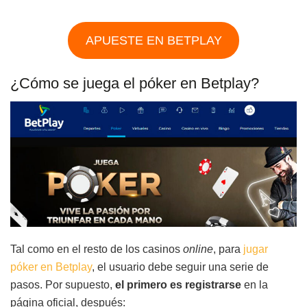
APUESTE EN BETPLAY
¿Cómo se juega el póker en Betplay?
Tal como en el resto de los casinos
online
, para
jugar
póker en Betplay
, el usuario debe seguir una serie de
pasos. Por supuesto,
el primero es registrarse
en la
página oficial, después: