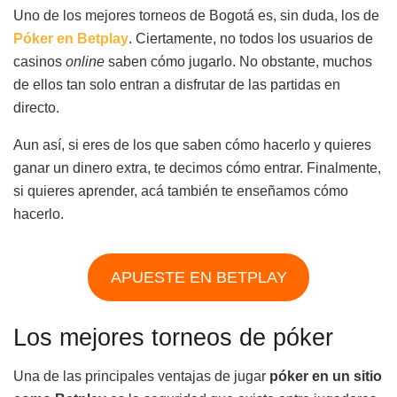
Uno de los mejores torneos de Bogotá es, sin duda, los de
Póker en Betplay
. Ciertamente, no todos los usuarios de
casinos
online
saben cómo jugarlo. No obstante, muchos
de ellos tan solo entran a disfrutar de las partidas en
directo.
Aun así, si eres de los que saben cómo hacerlo y quieres
ganar un dinero extra, te decimos cómo entrar. Finalmente,
si quieres aprender, acá también te enseñamos cómo
hacerlo.
APUESTE EN BETPLAY
Los mejores torneos de póker
Una de las principales ventajas de jugar
póker en un sitio