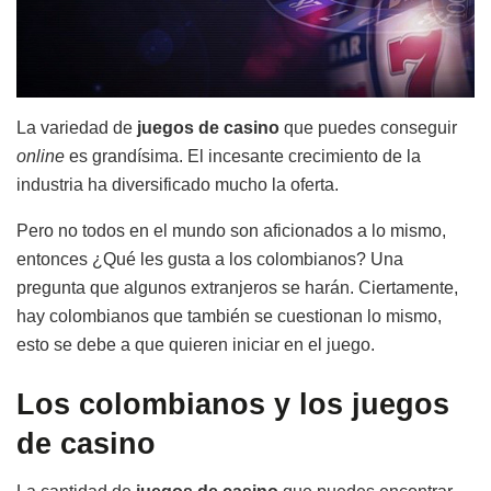
La variedad de
juegos de casino
que puedes conseguir
online
es grandísima. El incesante crecimiento de la
industria ha diversificado mucho la oferta.
Pero no todos en el mundo son aficionados a lo mismo,
entonces ¿Qué les gusta a los colombianos? Una
pregunta que algunos extranjeros se harán. Ciertamente,
hay colombianos que también se cuestionan lo mismo,
esto se debe a que quieren iniciar en el juego.
Los colombianos y los juegos
de casino