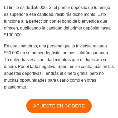
El límite es de $50.000. Si el primer depósito de tu amigo
es superior a esa cantidad, recibirás dicho monto. Esto
funciona a la perfección con el bono de bienvenida que
ofrecen, duplicando la cantidad del primer depósito hasta
$100.000.
En otras palabras, una persona que tú invitaste recarga
$50.000 en su primer depósito, ambos saldrán ganando.
Tú obtendrás esa cantidad mientras que él duplicará su
dinero. Por el lado negativo, Sportium se centra más en las
apuestas deportivas. Tendrás el dinero gratis, pero no
muchas oportunidades para usarlo como en otras
plataformas.
APUESTE EN CODERE