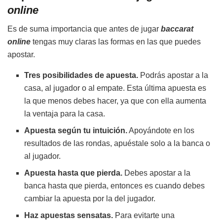
online
Es de suma importancia que antes de jugar
baccarat
online
tengas muy claras las formas en las que puedes
apostar.
Tres posibilidades de apuesta.
Podrás apostar a la
casa, al jugador o al empate. Esta última apuesta es
la que menos debes hacer, ya que con ella aumenta
la ventaja para la casa.
Apuesta según tu intuición.
Apoyándote en los
resultados de las rondas, apuéstale solo a la banca o
al jugador.
Apuesta hasta que pierda.
Debes apostar a la
banca hasta que pierda, entonces es cuando debes
cambiar la apuesta por la del jugador.
Haz apuestas sensatas.
Para evitarte una