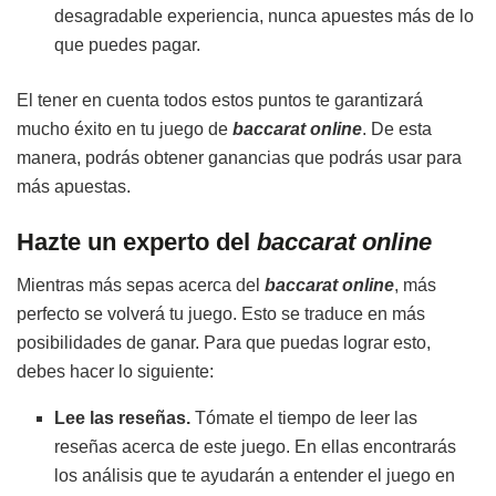
desagradable experiencia, nunca apuestes más de lo
que puedes pagar.
El tener en cuenta todos estos puntos te garantizará
mucho éxito en tu juego de
baccarat online
. De esta
manera, podrás obtener ganancias que podrás usar para
más apuestas.
Hazte un experto del
baccarat online
Mientras más sepas acerca del
baccarat online
, más
perfecto se volverá tu juego. Esto se traduce en más
posibilidades de ganar. Para que puedas lograr esto,
debes hacer lo siguiente:
Lee las reseñas.
Tómate el tiempo de leer las
reseñas acerca de este juego. En ellas encontrarás
los análisis que te ayudarán a entender el juego en