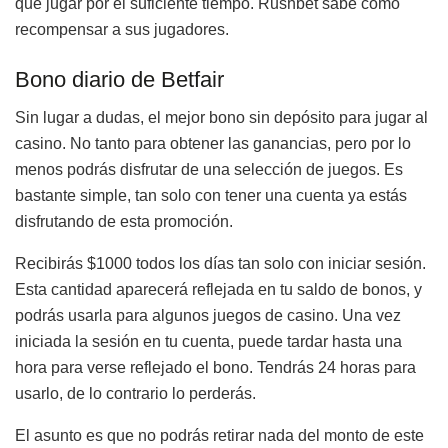
que jugar por el suficiente tiempo. Rushbet sabe como
recompensar a sus jugadores.
Bono diario de Betfair
Sin lugar a dudas, el mejor bono sin depósito para jugar al
casino. No tanto para obtener las ganancias, pero por lo
menos podrás disfrutar de una selección de juegos. Es
bastante simple, tan solo con tener una cuenta ya estás
disfrutando de esta promoción.
Recibirás $1000 todos los días tan solo con iniciar sesión.
Esta cantidad aparecerá reflejada en tu saldo de bonos, y
podrás usarla para algunos juegos de casino. Una vez
iniciada la sesión en tu cuenta, puede tardar hasta una
hora para verse reflejado el bono. Tendrás 24 horas para
usarlo, de lo contrario lo perderás.
El asunto es que no podrás retirar nada del monto de este