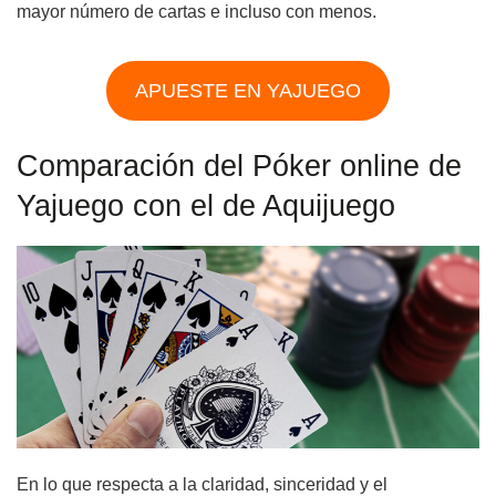
mayor número de cartas e incluso con menos.
APUESTE EN YAJUEGO
Comparación del Póker online de
Yajuego con el de Aquijuego
En lo que respecta a la claridad, sinceridad y el