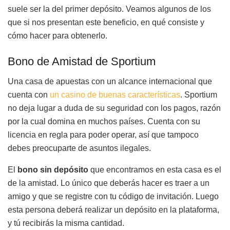
suele ser la del primer depósito. Veamos algunos de los
que si nos presentan este beneficio, en qué consiste y
cómo hacer para obtenerlo.
Bono de Amistad de Sportium
Una casa de apuestas con un alcance internacional que
cuenta con
un casino de buenas características
. Sportium
no deja lugar a duda de su seguridad con los pagos, razón
por la cual domina en muchos países. Cuenta con su
licencia en regla para poder operar, así que tampoco
debes preocuparte de asuntos ilegales.
El
bono sin depósito
que encontramos en esta casa es el
de la amistad. Lo único que deberás hacer es traer a un
amigo y que se registre con tu código de invitación. Luego
esta persona deberá realizar un depósito en la plataforma,
y tú recibirás la misma cantidad.