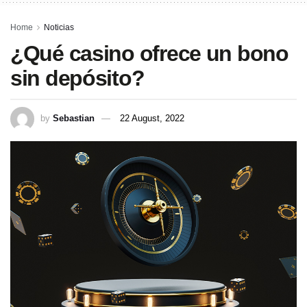
Home
Noticias
¿Qué casino ofrece un bono
sin depósito?
by
Sebastian
22 August, 2022