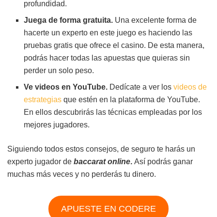
profundidad.
Juega de forma gratuita.
Una excelente forma de
hacerte un experto en este juego es haciendo las
pruebas gratis que ofrece el casino. De esta manera,
podrás hacer todas las apuestas que quieras sin
perder un solo peso.
Ve videos en YouTube.
Dedícate a ver los
videos de
estrategias
que estén en la plataforma de YouTube.
En ellos descubrirás las técnicas empleadas por los
mejores jugadores.
Siguiendo todos estos consejos, de seguro te harás un
experto jugador de
baccarat
online
.
Así podrás ganar
muchas más veces y no perderás tu dinero.
APUESTE EN CODERE