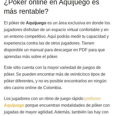
¿Póker online en Aquijuego es
más rentable?
El póker de
Aquijuego
es un área exclusiva en donde los
jugadores disfrutan de un espacio virtual confortable y en
un entorno competitivo. Aquí podrás medir tu capacidad y
experiencia contra las de otros jugadores. Tienen
disponible un manual para descargar en PDF para que
aprendas más sobre el póker.
Este sitio cuenta con la mayor variedad de juegos de
póker. Se pueden encontrar más de veinticinco tipos de
póker diferentes, y no es posible encontrarlos en ningún
otro casino online de Colombia.
Los jugadores con un ritmo de juego rápido
prefieren
Aquijuego
porque encuentran modalidades de póker con
jugadas de mayor agilidad. Además, también las hay con