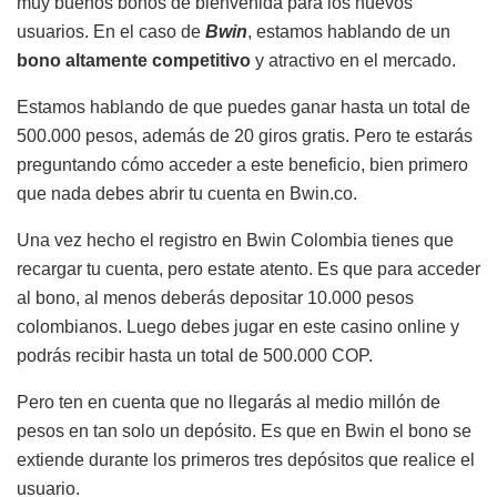
muy buenos bonos de bienvenida
para los nuevos
usuarios. En el caso de
Bwin
, estamos hablando de un
bono altamente competitivo
y atractivo en el mercado.
Estamos hablando de que puedes ganar hasta un total de
500.000 pesos, además de 20 giros gratis. Pero te estarás
preguntando cómo acceder a este beneficio, bien primero
que nada debes abrir tu cuenta en Bwin.co.
Una vez hecho el registro en Bwin Colombia tienes que
recargar tu cuenta, pero estate atento. Es que para acceder
al bono, al menos deberás depositar 10.000 pesos
colombianos. Luego debes jugar en este casino online y
podrás recibir hasta un total de 500.000 COP.
Pero ten en cuenta que no llegarás al medio millón de
pesos en tan solo un depósito. Es que en Bwin el bono se
extiende durante los primeros tres depósitos que realice el
usuario.