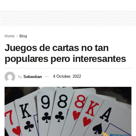
Home
Blog
Juegos de cartas no tan
populares pero interesantes
by
Sebastian
4 October, 2022