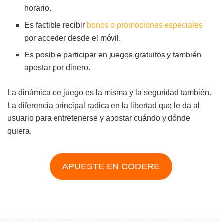
horario.
Es factible recibir
bonos o promociones especiales
por acceder desde el móvil.
Es posible participar en juegos gratuitos y también
apostar por dinero.
La dinámica de juego es la misma y la seguridad también.
La diferencia principal radica en la libertad que le da al
usuario para entretenerse y apostar cuándo y dónde
quiera.
APUESTE EN CODERE