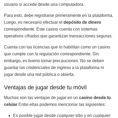
usuario si accede desde una computadora.
Para esto, debe registrarse primeramente en la plataforma.
Luego, es necesario efectuar el
depósito de dinero
correspondiente. Este casino cuenta con sistemas
operativos cifrados que garantizan transacciones seguras.
Cuenta con las licencias que lo habilitan como un casino
que cumple con la regulación correspondiente. Sin
embargo, es bueno tomar precauciones. No se deben
guardar las credenciales de ingreso a la plataforma ni
jugar desde una red pública o abierta.
Ventajas de jugar desde tu móvil
Muchas son las ventajas de jugar en un
casino desde tu
celular
Entre ellas podemos mencionar las siguientes:
Es posible jugar desde cualquier sitio y en cualquier