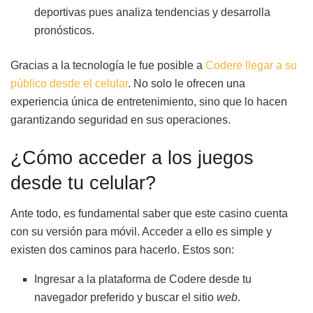
deportivas pues analiza tendencias y desarrolla
pronósticos.
Gracias a la tecnología le fue posible a
Codere llegar a su
público desde el celular
. No solo le ofrecen una
experiencia única de entretenimiento, sino que lo hacen
garantizando seguridad en sus operaciones.
¿Cómo acceder a los juegos
desde tu celular?
Ante todo, es fundamental saber que este casino cuenta
con su versión para móvil. Acceder a ello es simple y
existen dos caminos para hacerlo. Estos son:
Ingresar a la plataforma de Codere desde tu
navegador preferido y buscar el sitio
web
.