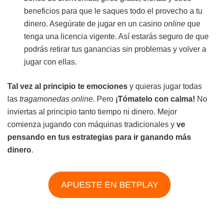
beneficios para que le saques todo el provecho a tu
dinero. Asegúrate de jugar en un casino
online
que
tenga una licencia vigente. Así estarás seguro de que
podrás retirar tus ganancias sin problemas y volver a
jugar con ellas.
Tal vez al principio te emociones
y quieras jugar todas
las
tragamonedas online
. Pero
¡Tómatelo con calma!
No
inviertas al principio tanto tiempo ni dinero. Mejor
comienza jugando con máquinas tradicionales y
ve
pensando en tus estrategias para ir ganando más
dinero
.
APUESTE EN BETPLAY