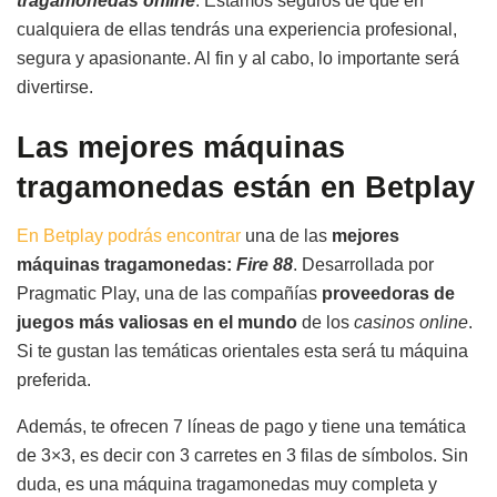
tragamonedas online
. Estamos seguros de que en
cualquiera de ellas tendrás una experiencia profesional,
segura y apasionante. Al fin y al cabo, lo importante será
divertirse.
Las mejores máquinas
tragamonedas están en Betplay
En Betplay podrás encontrar
una de las
mejores
máquinas tragamonedas:
Fire 88
. Desarrollada por
Pragmatic Play, una de las compañías
proveedoras de
juegos más valiosas en el mundo
de los
casinos online
.
Si te gustan las temáticas orientales esta será tu máquina
preferida.
Además, te ofrecen 7 líneas de pago y tiene una temática
de 3×3, es decir con 3 carretes en 3 filas de símbolos. Sin
duda, es una máquina tragamonedas muy completa y