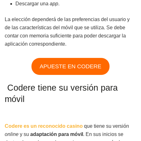
Descargar una
app
.
La elección dependerá de las preferencias del usuario y
de las características del móvil que se utiliza. Se debe
contar con memoria suficiente para poder descargar la
aplicación correspondiente.
APUESTE EN CODERE
Codere tiene su versión para
móvil
Codere es un reconocido casino
que tiene su versión
online
y su
adaptación para móvil
. En sus inicios se