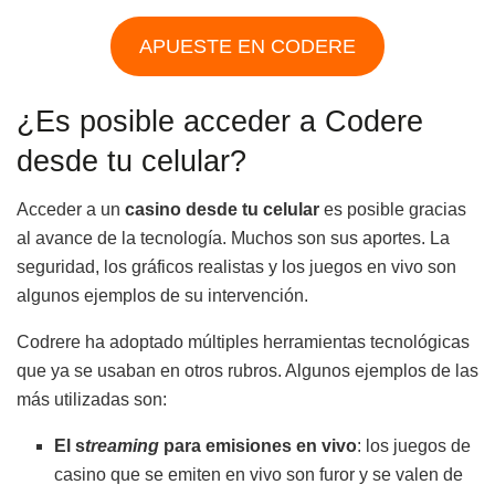
APUESTE EN CODERE
¿Es posible acceder a Codere
desde tu celular?
Acceder a un
casino desde tu celular
es posible gracias
al avance de la tecnología. Muchos son sus aportes. La
seguridad, los gráficos realistas y los juegos en vivo son
algunos ejemplos de su intervención.
Codrere ha adoptado múltiples herramientas tecnológicas
que ya se usaban en otros rubros. Algunos ejemplos de las
más utilizadas son:
El s
treaming
para emisiones en vivo
: los juegos de
casino que se emiten en vivo son furor y se valen de