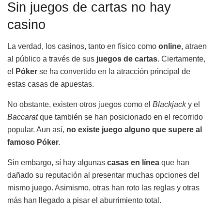
Sin juegos de cartas no hay
casino
La verdad, los casinos, tanto en físico como
online
, atraen
al público a través de sus
juegos de cartas
. Ciertamente,
el
Póker
se ha convertido en la atracción principal de
estas casas de apuestas.
No obstante, existen otros juegos como el
Blackjack
y el
Baccarat
que también se han posicionado en el recorrido
popular. Aun así,
no existe juego alguno que supere al
famoso Póker
.
Sin embargo, sí hay algunas
casas en línea
que han
dañado su reputación al presentar muchas opciones del
mismo juego. Asimismo, otras han roto las reglas y otras
más han llegado a pisar el aburrimiento total.