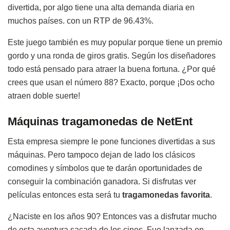
divertida, por algo tiene una alta demanda diaria en
muchos países. con un RTP de 96.43%.
Este juego también es muy popular porque tiene un premio
gordo y una ronda de giros gratis. Según los diseñadores
todo está pensado para atraer la buena fortuna. ¿Por qué
crees que usan el número 88? Exacto, porque ¡Dos ocho
atraen doble suerte!
Máquinas tragamonedas de NetEnt
Esta empresa siempre le pone funciones divertidas a sus
máquinas. Pero tampoco dejan de lado los clásicos
comodines y símbolos que te darán oportunidades de
conseguir la combinación ganadora. Si disfrutas ver
películas entonces esta será tu
tragamonedas favorita
.
¿Naciste en los años 90? Entonces vas a disfrutar mucho
de esta aventura sacada de los cines. Fue lanzada en