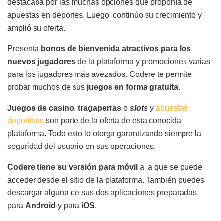
destacaba por las muchas opciones que proponía de
apuestas en deportes. Luego, continúo su crecimiento y
amplió su oferta.
Presenta
bonos de bienvenida atractivos para los
nuevos jugadores
de la plataforma y promociones varias
para los jugadores más avezados. Codere te permite
probar muchos de sus
juegos en forma gratuita
.
Juegos de casino
,
tragaperras
o
slots
y
apuestas
deportivas
son parte de la oferta de esta conocida
plataforma. Todo esto lo otorga garantizando siempre la
seguridad del usuario en sus operaciones.
Codere tiene su versión para móvil
a la que se puede
acceder desde el sitio de la plataforma. También puedes
descargar alguna de sus dos aplicaciones preparadas
para
Android
y para
iOS
.