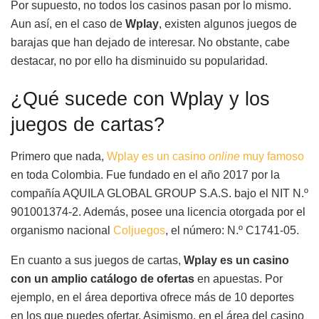
Por supuesto, no todos los casinos pasan por lo mismo.
Aun así, en el caso de
Wplay
, existen algunos juegos de
barajas que han dejado de interesar. No obstante, cabe
destacar, no por ello ha disminuido su popularidad.
¿Qué sucede con Wplay y los
juegos de cartas?
Primero que nada,
Wplay es un casino
online
muy famoso
en toda Colombia. Fue fundado en el año 2017 por la
compañía AQUILA GLOBAL GROUP S.A.S. bajo el NIT N.º
901001374-2. Además, posee una licencia otorgada por el
organismo nacional
Coljuegos
, el número: N.º C1741-05.
En cuanto a sus juegos de cartas,
Wplay es un casino
con un amplio catálogo de ofertas
en apuestas. Por
ejemplo, en el área deportiva ofrece más de 10 deportes
en los que puedes ofertar. Asimismo, en el área del casino