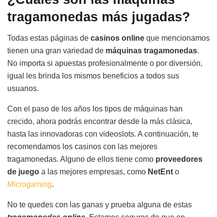
tragamonedas más jugadas?
Todas estas páginas de
casinos online
que mencionamos
tienen una gran variedad de
máquinas tragamonedas
.
No importa si apuestas profesionalmente o por diversión,
igual les brinda los mismos beneficios a todos sus
usuarios.
Con el paso de los años los tipos de máquinas han
crecido, ahora podrás encontrar desde la más clásica,
hasta las innovadoras con videoslots. A continuación, te
recomendamos los casinos con las mejores
tragamonedas. Alguno de ellos tiene como
proveedores
de juego
a las mejores empresas, como
NetEnt
o
Microgaming
.
No te quedes con las ganas y prueba alguna de estas