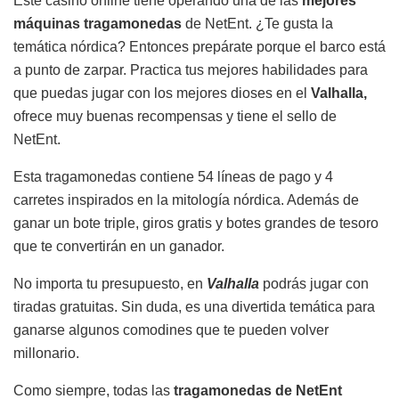
Este casino online tiene operando una de las
mejores
máquinas tragamonedas
de NetEnt. ¿Te gusta la
temática nórdica? Entonces prepárate porque el barco está
a punto de zarpar. Practica tus mejores habilidades para
que puedas jugar con los mejores dioses en el
Valhalla,
ofrece muy buenas recompensas y tiene el sello de
NetEnt.
Esta tragamonedas contiene 54 líneas de pago y 4
carretes inspirados en la mitología nórdica. Además de
ganar un bote triple, giros gratis y botes grandes de tesoro
que te convertirán en un ganador.
No importa tu presupuesto, en
Valhalla
podrás jugar con
tiradas gratuitas. Sin duda, es una divertida temática para
ganarse algunos comodines que te pueden volver
millonario.
Como siempre, todas las
tragamonedas de NetEnt