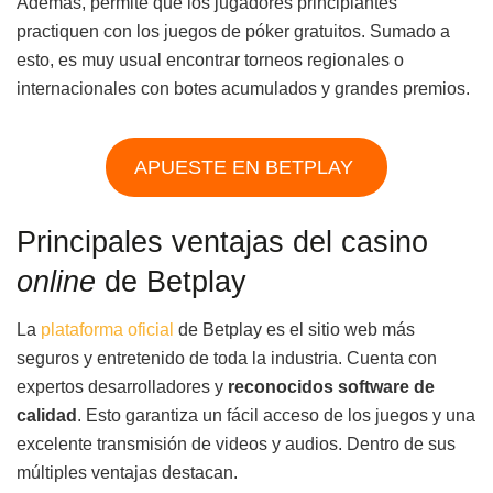
Además, permite que los jugadores principiantes
practiquen con los juegos de póker gratuitos. Sumado a
esto, es muy usual encontrar torneos regionales o
internacionales con botes acumulados y grandes premios.
APUESTE EN BETPLAY
Principales ventajas del casino
online
de Betplay
La
plataforma oficial
de Betplay es el sitio web más
seguros y entretenido de toda la industria. Cuenta con
expertos desarrolladores y
reconocidos software de
calidad
. Esto garantiza un fácil acceso de los juegos y una
excelente transmisión de videos y audios. Dentro de sus
múltiples ventajas destacan.