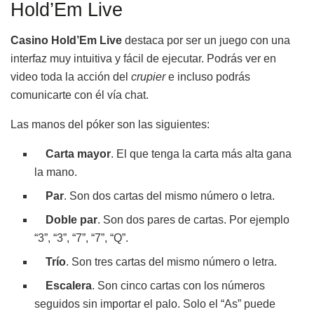
Hold’Em Live
Casino Hold’Em Live
destaca por ser un juego con una
interfaz muy intuitiva y fácil de ejecutar. Podrás ver en
video toda la acción del
crupier
e incluso podrás
comunicarte con él vía chat.
Las manos del póker son las siguientes:
Carta mayor
. El que tenga la carta más alta gana
la mano.
Par
. Son dos cartas del mismo número o letra.
Doble par
. Son dos pares de cartas. Por ejemplo
“3”, “3”, “7”, “7”, “Q”.
Trío
. Son tres cartas del mismo número o letra.
Escalera
. Son cinco cartas con los números
seguidos sin importar el palo. Solo el “As” puede