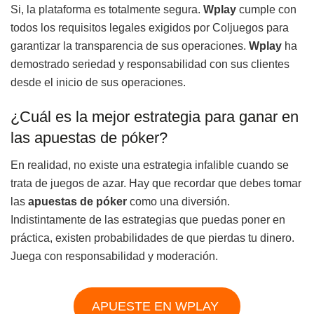
Si, la plataforma es totalmente segura.
Wplay
cumple con
todos los requisitos legales exigidos por Coljuegos para
garantizar la transparencia de sus operaciones.
Wplay
ha
demostrado seriedad y responsabilidad con sus clientes
desde el inicio de sus operaciones.
¿Cuál es la mejor estrategia para ganar en
las apuestas de póker?
En realidad, no existe una estrategia infalible cuando se
trata de juegos de azar. Hay que recordar que debes tomar
las
apuestas de póker
como una diversión.
Indistintamente de las estrategias que puedas poner en
práctica, existen probabilidades de que pierdas tu dinero.
Juega con responsabilidad y moderación.
APUESTE EN WPLAY