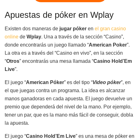
Apuestas de póker en Wplay
Existen dos maneras de
jugar póker
en
el gran casino
online
de
Wplay
. Una a través de la sección “Casino”,
donde encontrarás un juego llamado “
American Poker
”.
La otra es a través del “Casino en vivo”, en la sección
“
Otros
” encontrarás una mesa llamada “
Casino Hold’Em
Live
”.
El juego “
American Póker
” es del tipo “
Video póker
”, en
el que juegas contra un programa. La idea es alcanzar
manos ganadoras en cada apuesta. El juego devuelve un
premio que dependerá del nivel de la mano. Por ejemplo,
tener un par, que es la mano más fácil de conseguir, dobla
la apuesta.
El juego “
Casino Hold’Em Live
” es una mesa de póker en