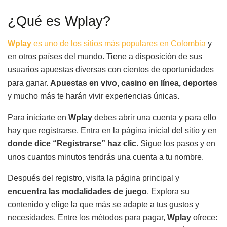
¿Qué es Wplay?
Wplay
es uno de los sitios más populares en Colombia
y
en otros países del mundo. Tiene a disposición de sus
usuarios apuestas diversas con cientos de oportunidades
para ganar.
Apuestas en vivo, casino en línea, deportes
y mucho más te harán vivir experiencias únicas.
Para iniciarte en
Wplay
debes abrir una cuenta y para ello
hay que registrarse. Entra en la página inicial del sitio y en
donde dice “Registrarse” haz clic
. Sigue los pasos y en
unos cuantos minutos tendrás una cuenta a tu nombre.
Después del registro, visita la página principal y
encuentra las modalidades de juego
. Explora su
contenido y elige la que más se adapte a tus gustos y
necesidades. Entre los métodos para pagar,
Wplay
ofrece: