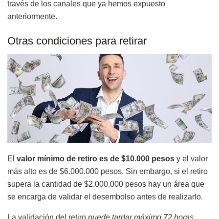
través de los canales que ya hemos expuesto
anteriormente.
Otras condiciones para retirar
El
valor mínimo de retiro es de $10.000 pesos
y el valor
más alto es de $6.000.000 pesos. Sin embargo, si el retiro
supera la cantidad de $2.000.000 pesos hay un área que
se encarga de validar el desembolso antes de realizarlo.
La validación del retiro
puede tardar máximo 72 horas
.