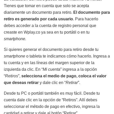
Tienes que tomar en cuenta que solo se acepta
diariamente un documento para retiro.
El documento para
retiro es generado por cada usuario
. Para hacerlo
debes acceder a la cuenta de registro personal que
creaste en Wplay.co ya sea en tu portátil o en tu
smartphone.
Si quieres generar el documento para retiro desde tu
smartphone
o tableta te indicamos cómo hacerlo. Ingresa a
tu cuenta y en las líneas del margen superior de la
izquierda da clic. En “
Mi cuenta
” ingresa a la opción
“
Retiros
”,
selecciona el medio de pago, coloca el valor
que deseas retirar
y dale clic en “
Retirar
”.
Desde tu PC o portátil también es muy fácil. Desde tu
cuenta dale clic en la opción de “Retiros”. Allí debes
seleccionar el método de pago en efectivo, ingresa la
cantidad a retirar y dale al botón “Retirar”.