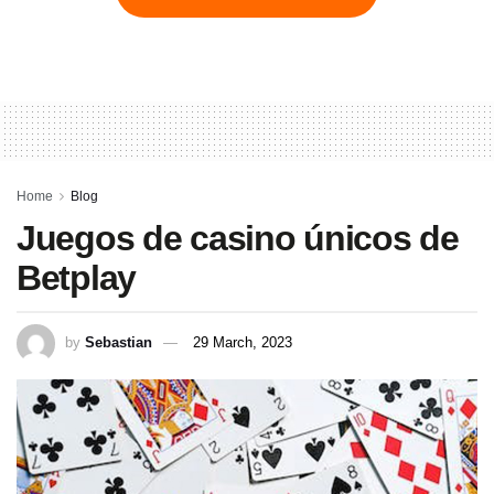
Home
Blog
Juegos de casino únicos de
Betplay
by
Sebastian
29 March, 2023