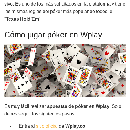
vivo. Es uno de los más solicitados en la plataforma y tiene
las mismas reglas del póker más popular de todos: el
“
Texas Hold’Em
”.
Cómo jugar póker en Wplay
Es muy fácil realizar
apuestas de póker en Wplay
. Solo
debes seguir los siguientes pasos.
Entra al
sitio oficial
de
Wplay.co
.