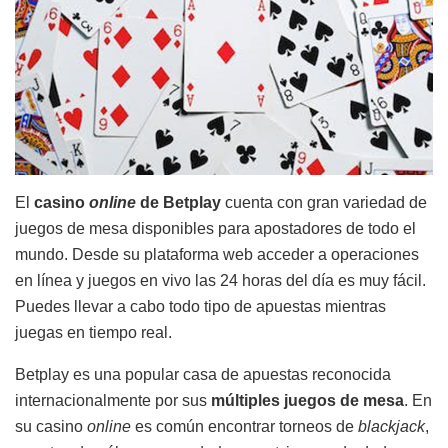
El
casino
online
de Betplay
cuenta con gran variedad de
juegos de mesa disponibles para apostadores de todo el
mundo. Desde su plataforma web acceder a operaciones
en línea y juegos en vivo las 24 horas del día es muy fácil.
Puedes llevar a cabo todo tipo de apuestas mientras
juegas en tiempo real.
Betplay es una popular casa de apuestas reconocida
internacionalmente por sus
múltiples juegos de mesa
. En
su casino
online
es común encontrar torneos de
blackjack
,