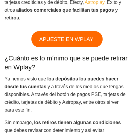
tarjetas crediticias y de débito, Efecty,
Astroplay
, Éxito y
otros
aliados comerciales que facilitan tus pagos y
retiros.
APUESTE EN WPLAY
¿Cuánto es lo mínimo que se puede retirar
en Wplay?
Ya hemos visto que
los depósitos los puedes hacer
desde tus cuentas
y a través de los medios que tengas
disponibles. A través del botón de pagos PSE, tarjetas de
crédito, tarjetas de débito y Astropay, entre otros sirven
para este fin.
Sin embargo,
los retiros tienen algunas condiciones
que debes revisar con detenimiento y así evitar