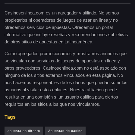
Casinosenlinea.com es un agregador y afiliado. No somos
propietarios ni operadores de juegos de azar en línea y no
ofrecemos servicios de apuestas. Ofrecemos un portal
informativo que incluye reseñas y recomendaciones subjetivas
de otros sitios de apuestas en Latinoamérica.
Como agregador, promocionamos y mostramos anuncios que
se vinculan con servicios de juegos de apuestas en línea y
otros proveedores. Casinosenlinea.com no está asociado con
ninguno de los sitios externos vinculados en esta página. No
nos hacemos responsables de los daños que puedan sufrir los
usuarios al visitar estos enlaces. Nuestra afiliación puede
resultar en una comisión si un usuario califica para ciertos
requisitos en los sitios a los que nos vinculamos.
Tags
apuesta en directo
Apuestas de casino