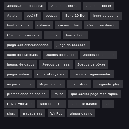
apuestas en baccarat
Apuestas online
apuestas poker
Aviator
bet365
betway
Bono 10 Bet
bono de casino
book of kings
caliente
casino 1xbet
Casino en directo
Casinos en mexico
codere
horror hotel
juega con criptomonedas
juego de baccarat
juego de blackjack
Juegos de casino
Juegos de casinos
juegos de dados
Juegos de mesa
Juegos de póker
juegos online
kings of crystals
maquina tragamonedas
mejores bonos
Mejores slots
pokerstars
pragmatic play
promociones de casino
Póker
que casino paga mas rapido
Royal Emirates
sitio de poker
sitios de casino
slot
slots
tragaperras
WinPot
winpot casino