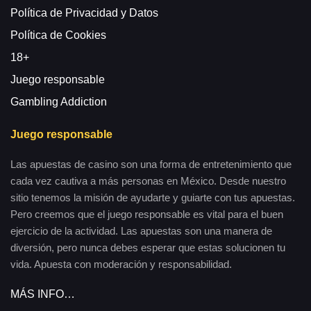
Política de Privacidad y Datos
Política de Cookies
18+
Juego responsable
Gambling Addiction
Juego responsable
Las apuestas de casino son una forma de entretenimiento que
cada vez cautiva a más personas en México. Desde nuestro
sitio tenemos la misión de ayudarte y guiarte con tus apuestas.
Pero creemos que el juego responsable es vital para el buen
ejercicio de la actividad. Las apuestas son una manera de
diversión, pero nunca debes esperar que estas solucionen tu
vida. Apuesta con moderación y responsabilidad.
MÁS INFO…