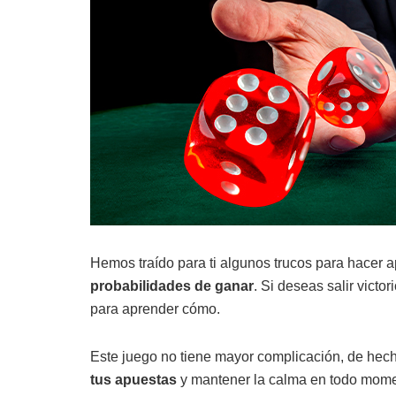
Hemos traído para ti algunos trucos para hacer a
probabilidades de ganar
. Si deseas salir victo
para aprender cómo.
Este juego no tiene mayor complicación, de hech
tus apuestas
y mantener la calma en todo moment