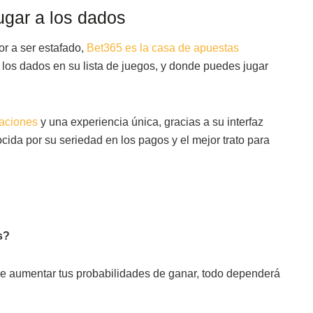
ugar a los dados
or a ser estafado,
Bet365 es la casa de apuestas
e los dados en su lista de juegos, y donde puedes jugar
caciones
y una experiencia única, gracias a su interfaz
cida por su seriedad en los pagos y el mejor trato para
s?
e aumentar tus probabilidades de ganar, todo dependerá