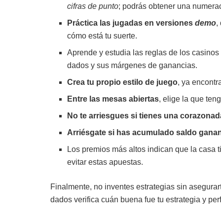
cifras de punto
; podrás obtener una numera
Práctica las jugadas en versiones
demo
,
cómo está tu suerte.
Aprende y estudia las reglas de los casino
dados y sus márgenes de ganancias.
Crea tu propio estilo de juego
, ya encontr
Entre las mesas abiertas
, elige la que te
No te arriesgues si tienes una corazonad
Arriésgate si has acumulado saldo gana
Los premios más altos indican que la casa t
evitar estas apuestas.
Finalmente, no inventes estrategias sin asegurar
dados verifica cuán buena fue tu estrategia y per