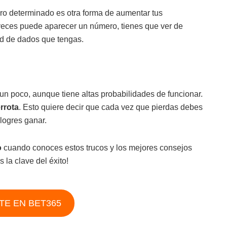
ro determinado es otra forma de aumentar tus
 veces puede aparecer un número, tienes que ver de
dad de dados que tengas.
 un poco, aunque tiene altas probabilidades de funcionar.
rrota
. Esto quiere decir que cada vez que pierdas debes
logres ganar.
o
cuando conoces estos trucos y los mejores consejos
 la clave del éxito!
TE EN BET365