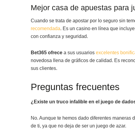
Mejor casa de apuestas para j
Cuando se trata de apostar por lo seguro sin tem
recomendada
. Es un casino en línea que incluy
con confianza y seguridad.
Bet365 ofrece
a sus usuarios
excelentes bonifi
novedosa llena de gráficos de calidad. Es recono
sus clientes.
Preguntas frecuentes
¿Existe un truco infalible en el juego de dado
No. Aunque te hemos dado diferentes maneras d
de ti, ya que no deja de ser un juego de azar.