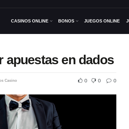
CASINOS ONLINE
BONOS
JUEGOS ONLINE
J
r apuestas en dados
0
0
0
os Casino