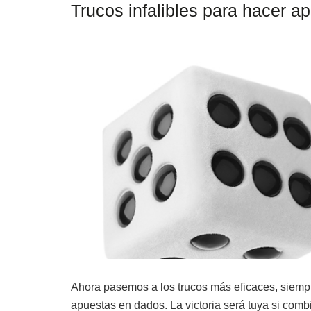
Trucos infalibles para hacer 
Ahora pasemos a los trucos más eficaces, siemp
apuestas en dados. La victoria será tuya si com