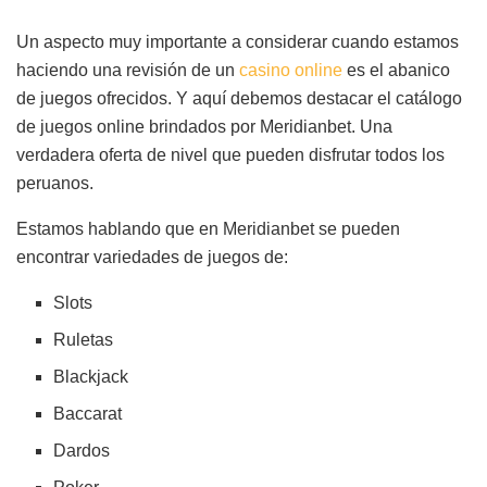
Un aspecto muy importante a considerar cuando estamos
haciendo una revisión de un
casino online
es el abanico
de juegos ofrecidos. Y aquí debemos destacar el catálogo
de juegos online brindados por Meridianbet. Una
verdadera oferta de nivel que pueden disfrutar todos los
peruanos.
Estamos hablando que en Meridianbet se pueden
encontrar variedades de juegos de:
Slots
Ruletas
Blackjack
Baccarat
Dardos