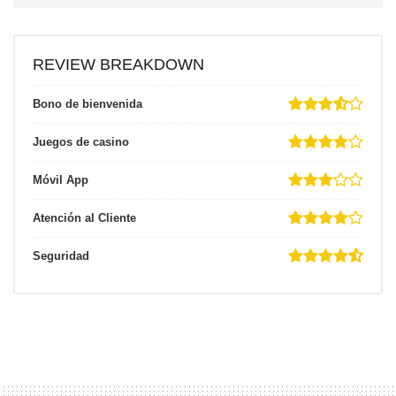
REVIEW BREAKDOWN
Bono de bienvenida
Juegos de casino
Móvil App
Atención al Cliente
Seguridad