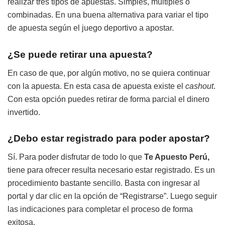
realizar tres tipos de apuestas. Simples, múltiples o
combinadas. En una buena alternativa para variar el tipo
de apuesta según el juego deportivo a apostar.
¿Se puede retirar una apuesta?
En caso de que, por algún motivo, no se quiera continuar
con la apuesta. En esta casa de apuesta existe el
cashout
.
Con esta opción puedes retirar de forma parcial el dinero
invertido.
¿Debo estar registrado para poder apostar?
Sí. Para poder disfrutar de todo lo que
Te Apuesto Perú,
tiene para ofrecer resulta necesario estar registrado. Es un
procedimiento bastante sencillo. Basta con ingresar al
portal y dar clic en la opción de “Registrarse”. Luego seguir
las indicaciones para completar el proceso de forma
exitosa.