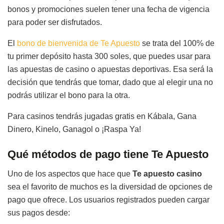
bonos y promociones suelen tener una fecha de vigencia
para poder ser disfrutados.
El
bono de bienvenida de Te Apuesto
se trata del 100% de
tu primer depósito hasta 300 soles, que puedes usar para
las apuestas de casino o apuestas deportivas. Esa será la
decisión que tendrás que tomar, dado que al elegir una no
podrás utilizar el bono para la otra.
Para casinos tendrás jugadas gratis en Kábala, Gana
Dinero, Kinelo, Ganagol o ¡Raspa Ya!
Qué métodos de pago tiene Te Apuesto
Uno de los aspectos que hace que
Te apuesto casino
sea el favorito de muchos es la diversidad de opciones de
pago que ofrece. Los usuarios registrados pueden cargar
sus pagos desde: