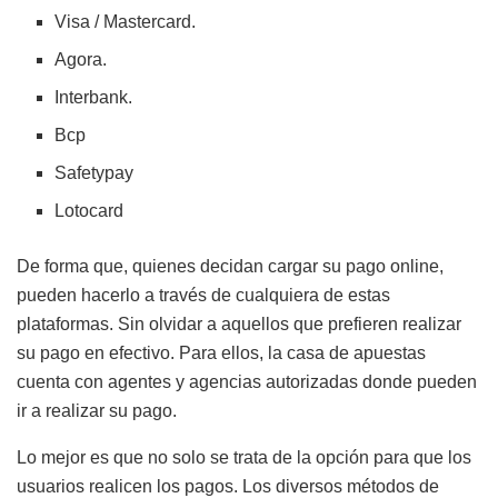
Visa / Mastercard.
Agora.
Interbank.
Bcp
Safetypay
Lotocard
De forma que, quienes decidan cargar su pago online,
pueden hacerlo a través de cualquiera de estas
plataformas. Sin olvidar a aquellos que prefieren realizar
su pago en efectivo. Para ellos, la casa de apuestas
cuenta con agentes y agencias autorizadas donde pueden
ir a realizar su pago.
Lo mejor es que no solo se trata de la opción para que los
usuarios realicen los pagos. Los diversos métodos de