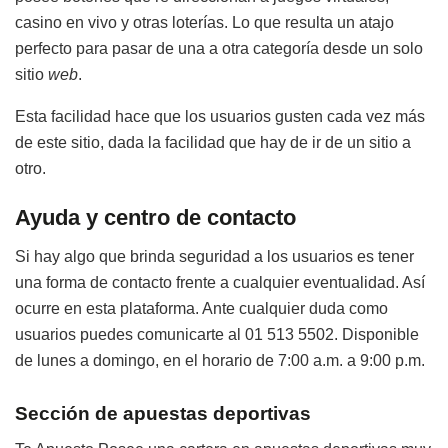
casino en vivo y otras loterías. Lo que resulta un atajo
perfecto para pasar de una a otra categoría desde un solo
sitio
web
.
Esta facilidad hace que los usuarios gusten cada vez más
de este sitio, dada la facilidad que hay de ir de un sitio a
otro.
Ayuda y centro de contacto
Si hay algo que brinda seguridad a los usuarios es tener
una forma de contacto frente a cualquier eventualidad. Así
ocurre en esta plataforma. Ante cualquier duda como
usuarios puedes comunicarte al 01 513 5502. Disponible
de lunes a domingo, en el horario de 7:00 a.m. a 9:00 p.m.
Sección de apuestas deportivas