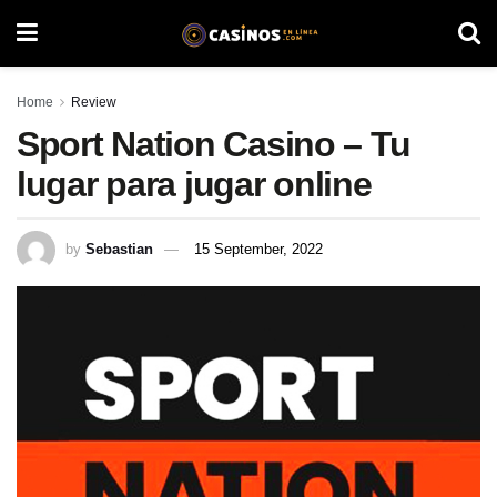
Home
Review
Sport Nation Casino – Tu
lugar para jugar online
by
Sebastian
15 September, 2022