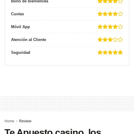
Bono de bienvenida
Cuotas
Móvil App
Atención al Cliente
Seguridad
Home
Review
Te Apuesto casino, los