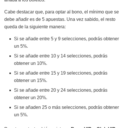
Cabe destacar que, para optar al bono, el mínimo que se
debe añadir es de 5 apuestas. Una vez sabido, el resto
queda de la siguiente manera:
Si se añade entre 5 y 9 selecciones, podrás obtener
un 5%.
Si se añade entre 10 y 14 selecciones, podrás
obtener un 10%.
Si se añade entre 15 y 19 selecciones, podrás
obtener un 15%.
Si se añade entre 20 y 24 selecciones, podrás
obtener un 20%.
Si se añaden 25 o más selecciones, podrás obtener
un 5%.