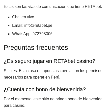
Estas son las vías de comunicación que tiene RETAbet:
Chat en vivo
Email: info@retabet.pe
WhatsApp: 972798006
Preguntas frecuentes
¿Es seguro jugar en RETAbet casino?
Sí lo es. Esta casa de apuestas cuenta con los permisos
necesarios para operar en Perú.
¿Cuenta con bono de bienvenida?
Por el momento, este sitio no brinda bono de bienvenida
para casino.