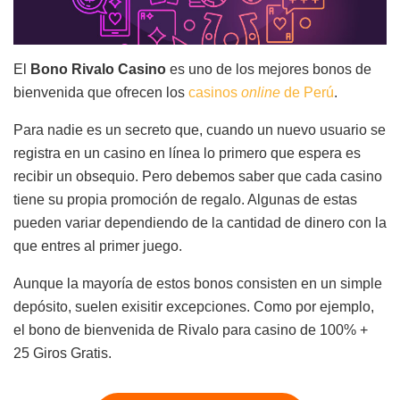
El
Bono Rivalo Casino
es uno de los mejores bonos de
bienvenida que ofrecen los
casinos
online
de Perú
.
Para nadie es un secreto que, cuando un nuevo usuario se
registra en un casino en línea lo primero que espera es
recibir un obsequio. Pero debemos saber que cada casino
tiene su propia promoción de regalo. Algunas de estas
pueden variar dependiendo de la cantidad de dinero con la
que entres al primer juego.
Aunque la mayoría de estos bonos consisten en un simple
depósito, suelen exisitir excepciones. Como por ejemplo,
el bono de bienvenida de Rivalo para casino de 100% +
25 Giros Gratis.