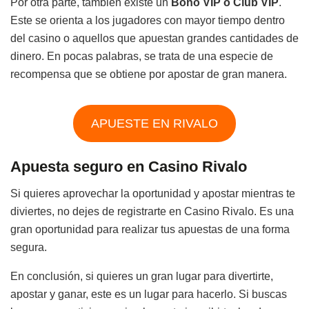
Por otra parte, también existe un
Bono VIP o Club VIP
.
Este se orienta a los jugadores con mayor tiempo dentro
del casino o aquellos que apuestan grandes cantidades de
dinero. En pocas palabras, se trata de una especie de
recompensa que se obtiene por apostar de gran manera.
APUESTE EN RIVALO
Apuesta seguro en Casino Rivalo
Si quieres aprovechar la oportunidad y apostar mientras te
diviertes, no dejes de registrarte en Casino Rivalo. Es una
gran oportunidad para realizar tus apuestas de una forma
segura.
En conclusión, si quieres un gran lugar para divertirte,
apostar y ganar, este es un lugar para hacerlo. Si buscas