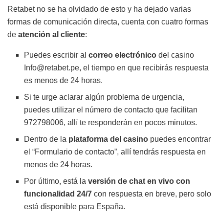
Retabet no se ha olvidado de esto y ha dejado varias
formas de comunicación directa, cuenta con cuatro formas
de
atención al cliente
:
Puedes escribir al
correo electrónico
del casino
Info@retabet.pe, el tiempo en que recibirás respuesta
es menos de 24 horas.
Si te urge aclarar algún problema de urgencia,
puedes utilizar el número de contacto que facilitan
972798006, allí te responderán en pocos minutos.
Dentro de la
plataforma del casino
puedes encontrar
el “Formulario de contacto”, allí tendrás respuesta en
menos de 24 horas.
Por último, está la
versión de chat en vivo con
funcionalidad 24/7
con respuesta en breve, pero solo
está disponible para España.