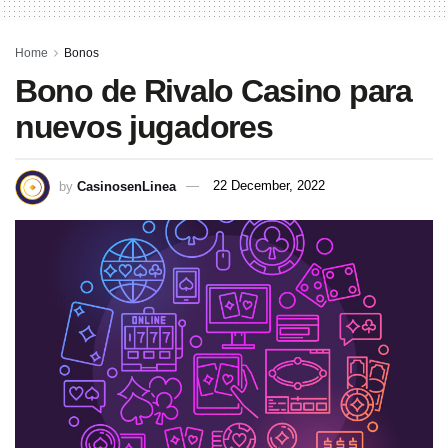
Home
Bonos
Bono de Rivalo Casino para
nuevos jugadores
by
CasinosenLinea
22 December, 2022