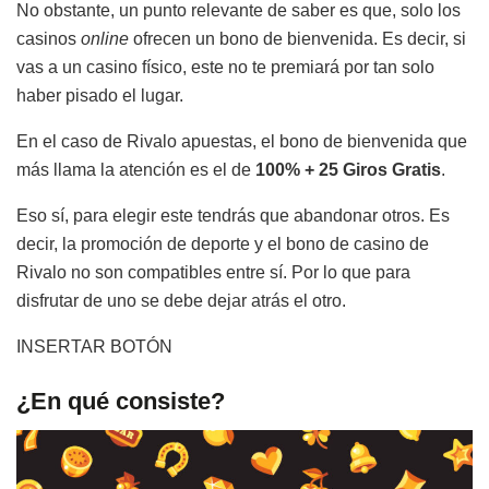
No obstante, un punto relevante de saber es que, solo los
casinos
online
ofrecen un bono de bienvenida. Es decir, si
vas a un casino físico, este no te premiará por tan solo
haber pisado el lugar.
En el caso de Rivalo apuestas, el bono de bienvenida que
más llama la atención es el de
100% + 25 Giros Gratis
.
Eso sí, para elegir este tendrás que abandonar otros. Es
decir, la promoción de deporte y el bono de casino de
Rivalo no son compatibles entre sí. Por lo que para
disfrutar de uno se debe dejar atrás el otro.
INSERTAR BOTÓN
¿En qué consiste?