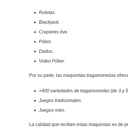
Ruletas.
Blackjack.
Crupieres live.
Póker.
Dados.
Video Póker.
Por su parte, las maquinitas tragamonedas ofrec
+400 variedades de tragamonedas (de 3 y 5 
Juegos tradicionales.
Juegos retro.
La calidad que reciben estas maquinitas es de pr