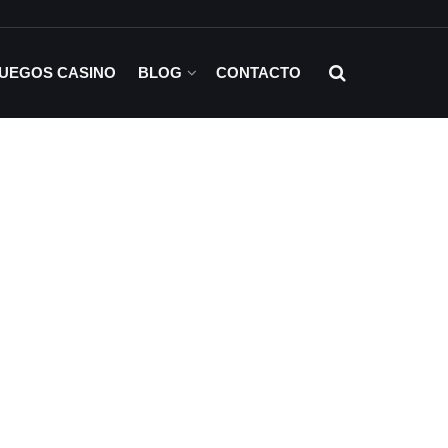
UEGOS CASINO
BLOG
CONTACTO