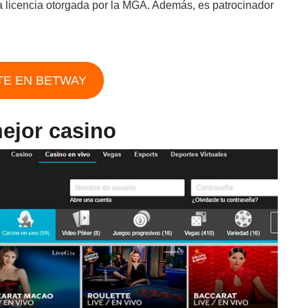
la licencia otorgada por la MGA. Además, es patrocinador
TE EN BETWAY
ejor casino