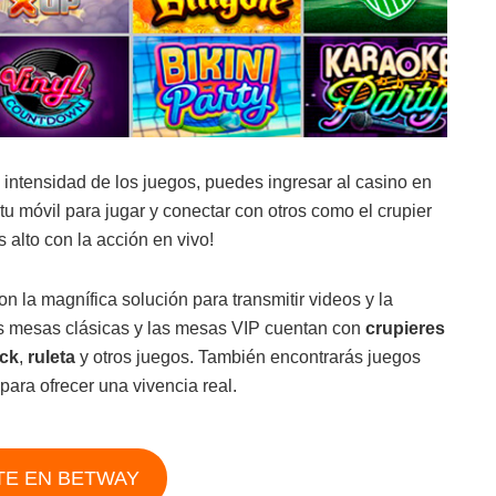
 intensidad de los juegos, puedes ingresar al casino en
 móvil para jugar y conectar con otros como el crupier
 alto con la acción en vivo!
n la magnífica solución para transmitir videos y la
Las mesas clásicas y las mesas VIP cuentan con
crupieres
ack
,
ruleta
y otros juegos. También encontrarás juegos
para ofrecer una vivencia real.
TE EN BETWAY