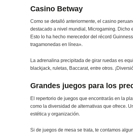
Casino Betway
Como se detalló anteriormente, el casino peruan
destacado a nivel mundial, Microgaming. Dicho 
Esto lo ha hecho merecedor del récord Guinnes
tragamonedas en línea».
La adrenalina precipitada de girar ruedas es equ
blackjack, ruletas, Baccarat, entre otros. ¡Divers
Grandes juegos para los pre
El repertorio de juegos que encontrarás en la pl
como la diversidad de alternativas que ofrece. 
estética y organización.
Si de juegos de mesa se trata, te contamos algu