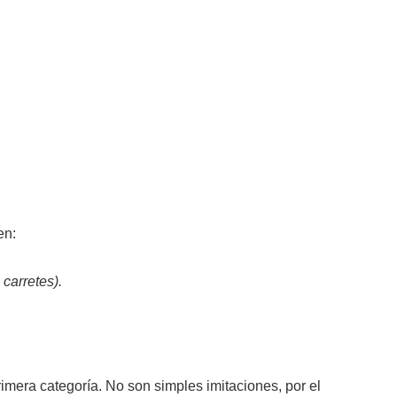
en:
carretes).
imera categoría. No son simples imitaciones, por el