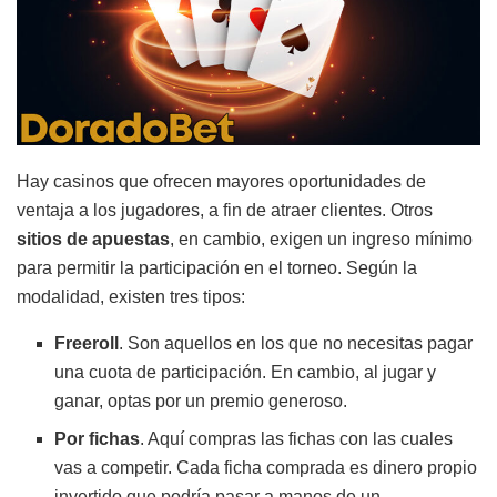
Hay casinos que ofrecen mayores oportunidades de
ventaja a los jugadores, a fin de atraer clientes. Otros
sitios de apuestas
, en cambio, exigen un ingreso mínimo
para permitir la participación en el torneo. Según la
modalidad, existen tres tipos:
Freeroll
. Son aquellos en los que no necesitas pagar
una cuota de participación. En cambio, al jugar y
ganar, optas por un premio generoso.
Por fichas
. Aquí compras las fichas con las cuales
vas a competir. Cada ficha comprada es dinero propio
invertido que podría pasar a manos de un