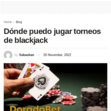
Home
Blog
Dónde puedo jugar torneos
de blackjack
by
Sebastian
20 November, 2022