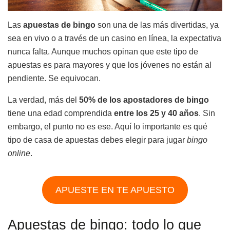
Las
apuestas de bingo
son una de las más divertidas, ya
sea en vivo o a través de un casino en línea, la expectativa
nunca falta. Aunque muchos opinan que este tipo de
apuestas es para mayores y que los jóvenes no están al
pendiente. Se equivocan.
La verdad, más del
50% de los apostadores de bingo
tiene una edad comprendida
entre los 25 y 40 años
. Sin
embargo, el punto no es ese. Aquí lo importante es qué
tipo de casa de apuestas debes elegir para jugar
bingo
online
.
APUESTE EN TE APUESTO
Apuestas de bingo: todo lo que