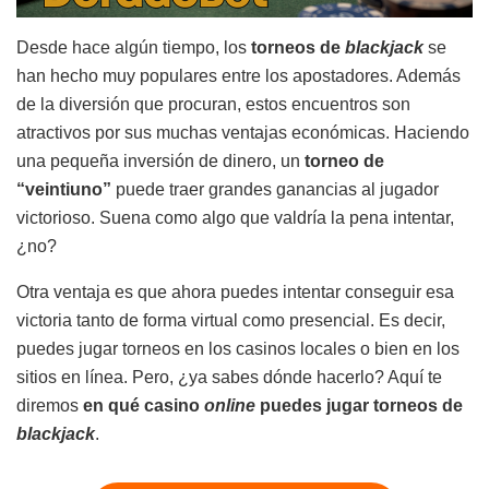
Desde hace algún tiempo, los
torneos de
blackjack
se
han hecho muy populares entre los apostadores. Además
de la diversión que procuran, estos encuentros son
atractivos por sus muchas ventajas económicas. Haciendo
una pequeña inversión de dinero, un
torneo de
“veintiuno”
puede traer grandes ganancias al jugador
victorioso. Suena como algo que valdría la pena intentar,
¿no?
Otra ventaja es que ahora puedes intentar conseguir esa
victoria tanto de forma virtual
como presencial. Es decir,
puedes jugar torneos en los casinos locales o bien en los
sitios en línea. Pero, ¿ya sabes dónde hacerlo? Aquí te
diremos
en qué casino
online
puedes jugar torneos de
blackjack
.