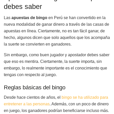
debes saber
Las
apuestas de bingo
en Perú se han convertido en la
nueva modalidad de ganar dinero a través de las casas de
apuestas en línea. Ciertamente, no es tan fácil ganar, de
hecho, algunos dicen que solo aquellos que los acompaña
la suerte se convierten en ganadores.
Sin embargo, como buen jugador y apostador debes saber
que eso es mentira. Ciertamente, la suerte importa, sin
embargo, lo realmente importante es el conocimiento que
tengas con respecto al juego.
Reglas básicas del bingo
Desde hace cientos de años, el
bingo se ha utilizado para
entretener a las personas
. Además, con un poco de dinero
en juego, los ganadores podrían beneficiarse incluso más.