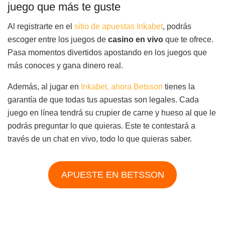
juego que más te guste
Al registrarte en el
sitio de apuestas Inkabet
, podrás
escoger entre los juegos de
casino en vivo
que te ofrece.
Pasa momentos divertidos apostando en los juegos que
más conoces y gana dinero real.
Además, al jugar en
Inkabet, ahora Betsson
tienes la
garantía de que todas tus apuestas son legales. Cada
juego en línea tendrá su crupier de carne y hueso al que le
podrás preguntar lo que quieras. Este te contestará a
través de un chat en vivo, todo lo que quieras saber.
APUESTE EN BETSSON