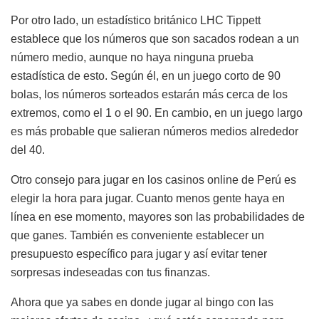
Por otro lado, un estadístico británico LHC Tippett
establece que los números que son sacados rodean a un
número medio, aunque no haya ninguna prueba
estadística de esto. Según él, en un juego corto de 90
bolas, los números sorteados estarán más cerca de los
extremos, como el 1 o el 90. En cambio, en un juego largo
es más probable que salieran números medios alrededor
del 40.
Otro consejo para jugar en los casinos online de Perú es
elegir la hora para jugar. Cuanto menos gente haya en
línea en ese momento, mayores son las probabilidades de
que ganes. También es conveniente establecer un
presupuesto específico para jugar y así evitar tener
sorpresas indeseadas con tus finanzas.
Ahora que ya sabes en donde jugar al bingo con las