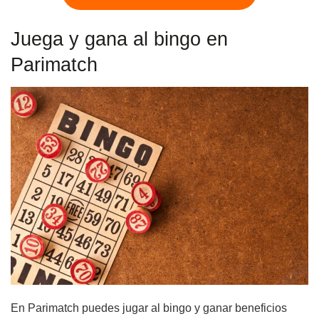
Juega y gana al bingo en
Parimatch
En Parimatch puedes jugar al bingo y ganar beneficios