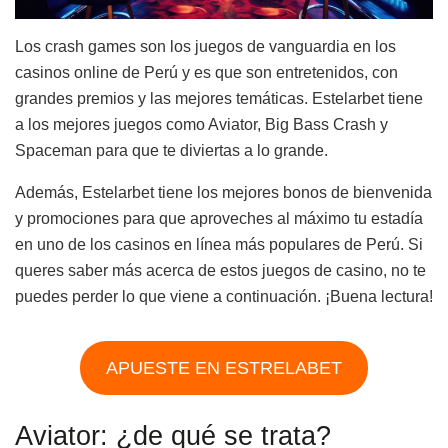
Los crash games son los juegos de vanguardia en los
casinos online de Perú y es que son entretenidos, con
grandes premios y las mejores temáticas. Estelarbet tiene
a los mejores juegos como Aviator, Big Bass Crash y
Spaceman para que te diviertas a lo grande.
Además, Estelarbet tiene los mejores bonos de bienvenida
y promociones para que aproveches al máximo tu estadía
en uno de los casinos en línea más populares de Perú. Si
queres saber más acerca de estos juegos de casino, no te
puedes perder lo que viene a continuación. ¡Buena lectura!
APUESTE EN ESTRELABET
Aviator: ¿de qué se trata?