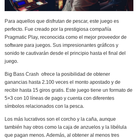
Para aquellos que disfrutan de pescar, este juego es
perfecto. Fue creado por la prestigiosa compañía
Pragmatic Play, reconocida como el mejor proveedor de
software para juegos. Sus impresionantes gráficos y
sonido te cautivarán desde el principio hasta el final del
juego.
Big Bass Crash ofrece la posibilidad de obtener
ganancias hasta 2.100 veces el monto apostado y de
recibir hasta 15 giros gratis. Este juego tiene un formato de
5×3 con 10 líneas de pago y cuenta con diferentes
símbolos relacionados con la pesca.
Los más lucrativos son el corcho y la caña, aunque
también hay otros como la caja de anzuelos y la libélula
que pagan menos. Además, al obtener al menos tres