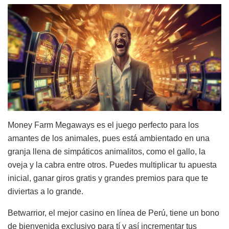
Money Farm Megaways es el juego perfecto para los
amantes de los animales, pues está ambientado en una
granja llena de simpáticos animalitos, como el gallo, la
oveja y la cabra entre otros. Puedes multiplicar tu apuesta
inicial, ganar giros gratis y grandes premios para que te
diviertas a lo grande.
Betwarrior, el mejor casino en línea de Perú, tiene un bono
de bienvenida exclusivo para tí y así incrementar tus