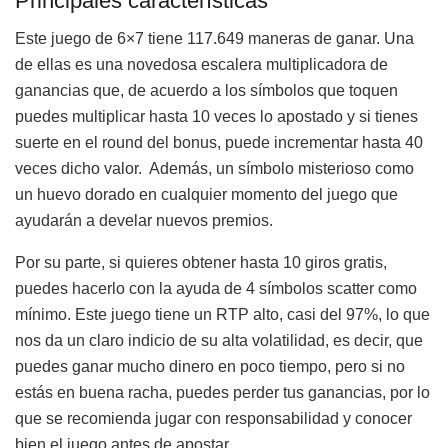
Principales características
Este juego de 6×7 tiene 117.649 maneras de ganar. Una
de ellas es una novedosa escalera multiplicadora de
ganancias que, de acuerdo a los símbolos que toquen
puedes multiplicar hasta 10 veces lo apostado y si tienes
suerte en el round del bonus, puede incrementar hasta 40
veces dicho valor. Además, un símbolo misterioso como
un huevo dorado en cualquier momento del juego que
ayudarán a develar nuevos premios.
Por su parte, si quieres obtener hasta 10 giros gratis,
puedes hacerlo con la ayuda de 4 símbolos scatter como
mínimo. Este juego tiene un RTP alto, casi del 97%, lo que
nos da un claro indicio de su alta volatilidad, es decir, que
puedes ganar mucho dinero en poco tiempo, pero si no
estás en buena racha, puedes perder tus ganancias, por lo
que se recomienda jugar con responsabilidad y conocer
bien el juego antes de apostar.