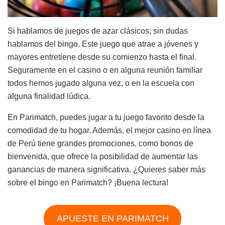
Si hablamos de juegos de azar clásicos, sin dudas
hablamos del bingo. Este juego que atrae a jóvenes y
mayores entretiene desde su comienzo hasta el final.
Seguramente en el casino o en alguna reunión familiar
todos hemos jugado alguna vez, o en la escuela con
alguna finalidad lúdica.
En Parimatch, puedes jugar a tu juego favorito desde la
comodidad de tu hogar. Además, el mejor casino en línea
de Perú tiene grandes promociones, como bonos de
bienvenida, que ofrece la posibilidad de aumentar las
ganancias de manera significativa. ¿Quieres saber más
sobre el bingo en Parimatch? ¡Buena lectura!
APUESTE EN PARIMATCH