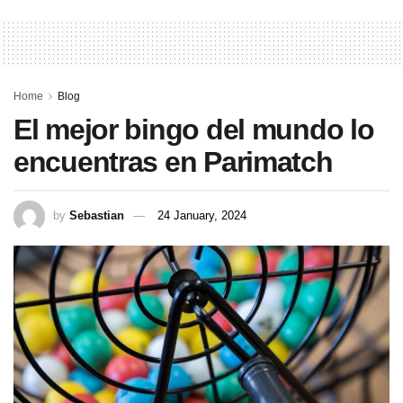
Home
Blog
El mejor bingo del mundo lo
encuentras en Parimatch
by
Sebastian
24 January, 2024