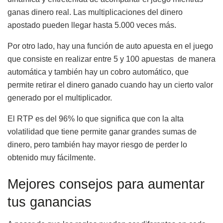
ganas dinero real. Las multiplicaciones del dinero
apostado pueden llegar hasta 5.000 veces más.
Por otro lado, hay una función de auto apuesta en el juego
que consiste en realizar entre 5 y 100 apuestas de manera
automática y también hay un cobro automático, que
permite retirar el dinero ganado cuando hay un cierto valor
generado por el multiplicador.
El RTP es del 96% lo que significa que con la alta
volatilidad que tiene permite ganar grandes sumas de
dinero, pero también hay mayor riesgo de perder lo
obtenido muy fácilmente.
Mejores consejos para aumentar
tus ganancias