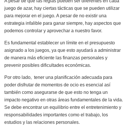
A pesar de que las reglas pueden ser diferentes en cada
juego de azar, hay ciertas tácticas que se pueden utilizar
para mejorar en el juego. A pesar de no existir una
estrategia infalible para ganar siempre, hay aspectos que
podemos controlar y aprovechar a nuestro favor.
Es fundamental establecer un límite en el presupuesto
asignado a los juegos, ya que esto ayudará a administrar
de manera más eficiente las finanzas personales y
prevenir posibles dificultades económicas.
Por otro lado, tener una planificación adecuada para
poder disfrutar de momentos de ocio es esencial así
también como asegurarse de que esto no tenga un
impacto negativo en otras áreas fundamentales de la vida.
Se debe encontrar un equilibrio entre el entretenimiento y
responsabilidades importantes como el trabajo, los
estudios y las relaciones personales.