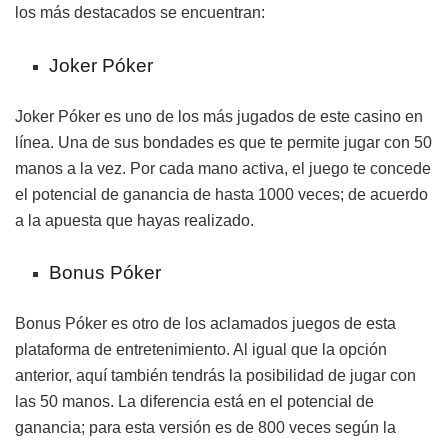
los más destacados se encuentran:
Joker Póker
Joker Póker es uno de los más jugados de este casino en
línea. Una de sus bondades es que te permite jugar con 50
manos a la vez. Por cada mano activa, el juego te concede
el potencial de ganancia de hasta 1000 veces; de acuerdo
a la apuesta que hayas realizado.
Bonus Póker
Bonus Póker es otro de los aclamados juegos de esta
plataforma de entretenimiento. Al igual que la opción
anterior, aquí también tendrás la posibilidad de jugar con
las 50 manos. La diferencia está en el potencial de
ganancia; para esta versión es de 800 veces según la