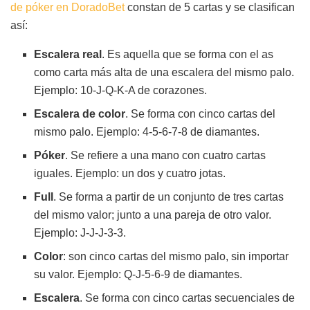
de póker en DoradoBet
constan de 5 cartas y se clasifican
así:
Escalera real
. Es aquella que se forma con el as
como carta más alta de una escalera del mismo palo.
Ejemplo: 10-J-Q-K-A de corazones.
Escalera de color
. Se forma con cinco cartas del
mismo palo. Ejemplo: 4-5-6-7-8 de diamantes.
Póker
. Se refiere a una mano con cuatro cartas
iguales. Ejemplo: un dos y cuatro jotas.
Full
. Se forma a partir de un conjunto de tres cartas
del mismo valor; junto a una pareja de otro valor.
Ejemplo: J-J-J-3-3.
Color
: son cinco cartas del mismo palo, sin importar
su valor. Ejemplo: Q-J-5-6-9 de diamantes.
Escalera
. Se forma con cinco cartas secuenciales de