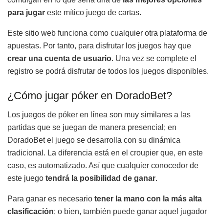
para jugar
este mítico juego de cartas.
Este sitio web funciona como cualquier otra plataforma de
apuestas. Por tanto, para disfrutar los juegos hay que
crear una cuenta de usuario
. Una vez se complete el
registro se podrá disfrutar de todos los juegos disponibles.
¿Cómo jugar póker en DoradoBet?
Los juegos de póker en línea son muy similares a las
partidas que se juegan de manera presencial; en
DoradoBet el juego se desarrolla con su dinámica
tradicional. La diferencia está en el croupier que, en este
caso, es automatizado. Así que cualquier conocedor de
este juego
tendrá la posibilidad de ganar
.
Para ganar es necesario
tener la mano con la más alta
clasificación
; o bien, también puede ganar aquel jugador