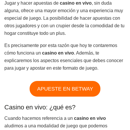
Jugar y hacer apuestas de
casino en vivo
, sin duda
alguna, ofrece una mayor emoción y una experiencia muy
especial de juego. La posibilidad de hacer apuestas con
otros jugadores y con un crupier desde la comodidad de tu
hogar constituye todo un plus.
Es precisamente por esta razón que hoy te contaremos
cómo funciona un
casino en vivo
. Además, te
explicaremos los aspectos esenciales que debes conocer
para jugar y apostar en este formato de juego.
APUESTE EN BETWAY
Casino en vivo: ¿qué es?
Cuando hacemos referencia a un
casino en vivo
aludimos a una modalidad de juego que podemos