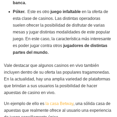
banca.
Póker.
Este es otro
juego infaltable
en la oferta de
esta clase de casinos. Las distintas operadoras
suelen ofrecer la posibilidad de disfrutar de varias
mesas y jugar distintas modalidades de este popular
juego. En este caso, la característica más interesante
es poder jugar contra otros
jugadores de distintas
partes del mundo.
Vale destacar que algunos casinos en vivo también
incluyen dentro de su oferta las populares tragamonedas.
En la actualidad, hay una amplia variedad de plataformas
que brindan a sus usuarios la posibilidad de hacer
apuestas de casino en vivo.
Un ejemplo de ello es
la casa Betway
, una sólida casa de
apuestas que realmente ofrece al usuario una experiencia