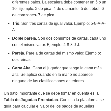
diferentes palos. La escalera debe contener un 5 o un
10. Ejemplo: 3 de pica- 4 de diamante- 5 de trébol- 6
de corazones- 7 de pica.
Trío
. Son tres cartas de igual valor. Ejemplo: 5-8-A-A-
A.
Doble pareja
. Son dos conjuntos de cartas, cada uno
con el mismo valor. Ejemplo: 4-8-8-J-J.
Pareja
. Pareja de cartas del mismo valor. Ejemplo:
dos reinas.
Carta Alta
. Gana el jugador que tenga la carta más
alta. Se aplica cuando en la mano no aparece
ninguna de las clasificaciones anteriores.
Un dato importante que se debe tomar en cuenta es la
Tabla de Jugadas Premiadas
. Con ella la plataforma se
guía para calcular el valor de los pagos de aquellas