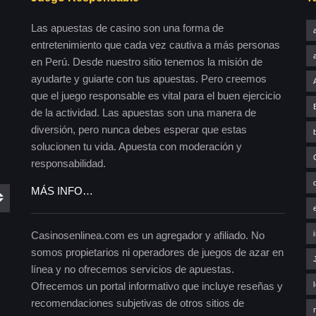
Las apuestas de casino son una forma de
entretenimiento que cada vez cautiva a más personas
en Perú. Desde nuestro sitio tenemos la misión de
ayudarte y guiarte con tus apuestas. Pero creemos
que el juego responsable es vital para el buen ejercicio
de la actividad. Las apuestas son una manera de
diversión, pero nunca debes esperar que estas
solucionen tu vida. Apuesta con moderación y
responsabilidad.
MÁS INFO…
Casinosenlinea.com es un agregador y afiliado. No
somos propietarios ni operadores de juegos de azar en
línea y no ofrecemos servicios de apuestas.
Ofrecemos un portal informativo que incluye reseñas y
recomendaciones subjetivas de otros sitios de