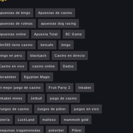
apuestas de bingo
Apuestas de casino
apuestas de ruletas
apuestas dog racing
Apuestas online
Apuesta Total
BC Game
Bet365 tiene casino
betsafe
bingo
bingo en peru
blackjack
Casino en directo
Casino en vivo
casino online
Dados
doradobet
Egyptian Magic
el mejor juego de casino
Fruit Party 2
Inkabet
inkabet mines
Jetbull
juego de casino
Juegos de casino
Juegos de póker
juegos en vivo
lotería
LuckLand
mafioso
mammoth gold
maquinas tragamonedas
pokerbet
Póker