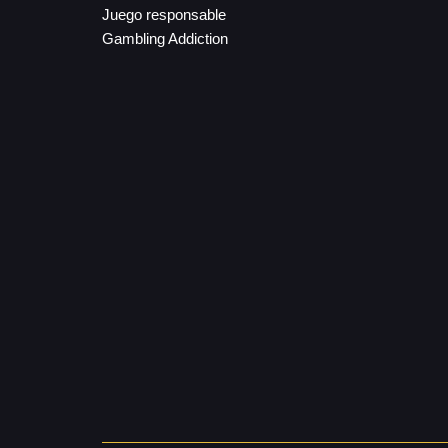
Juego responsable
Gambling Addiction