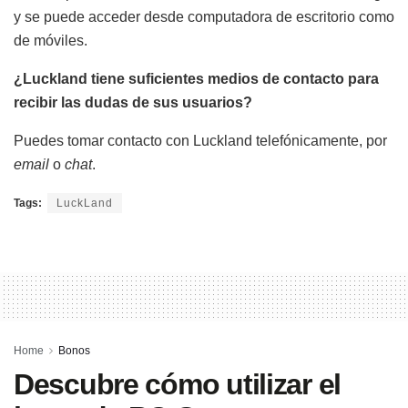
y se puede acceder desde computadora de escritorio como
de móviles.
¿Luckland tiene suficientes medios de contacto para
recibir las dudas de sus usuarios?
Puedes tomar contacto con Luckland telefónicamente, por
email
o
chat
.
Tags:
LuckLand
Home
Bonos
Descubre cómo utilizar el