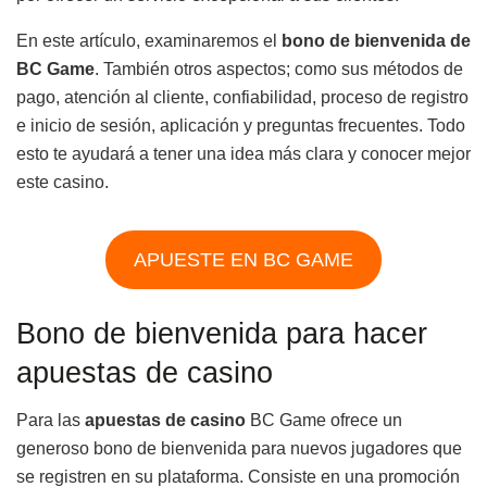
En este artículo, examinaremos el
bono de bienvenida de
BC Game
. También otros aspectos; como sus métodos de
pago, atención al cliente, confiabilidad, proceso de registro
e inicio de sesión, aplicación y preguntas frecuentes. Todo
esto te ayudará a tener una idea más clara y conocer mejor
este casino.
APUESTE EN BC GAME
Bono de bienvenida para hacer
apuestas de casino
Para las
apuestas de casino
BC Game ofrece un
generoso bono de bienvenida para nuevos jugadores que
se registren en su plataforma. Consiste en una promoción