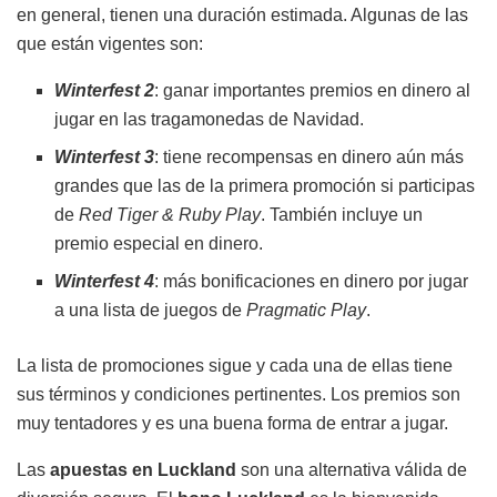
en general, tienen una duración estimada. Algunas de las
que están vigentes son:
Winterfest 2
: ganar importantes premios en dinero al
jugar en las tragamonedas de Navidad.
Winterfest 3
: tiene recompensas en dinero aún más
grandes que las de la primera promoción si participas
de
Red Tiger & Ruby Play
. También incluye un
premio especial en dinero.
Winterfest 4
: más bonificaciones en dinero por jugar
a una lista de juegos de
Pragmatic Play
.
La lista de promociones sigue y cada una de ellas tiene
sus términos y condiciones pertinentes. Los premios son
muy tentadores y es una buena forma de entrar a jugar.
Las
apuestas en Luckland
son una alternativa válida de