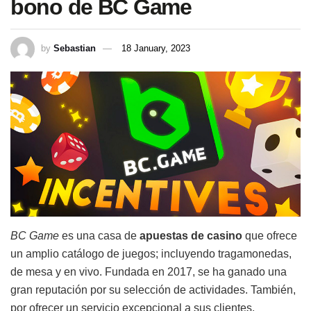
bono de BC Game
by
Sebastian
18 January, 2023
BC Game
es una casa de
apuestas de casino
que ofrece
un amplio catálogo de juegos; incluyendo tragamonedas,
de mesa y en vivo. Fundada en 2017, se ha ganado una
gran reputación por su selección de actividades. También,
por ofrecer un servicio excepcional a sus clientes.