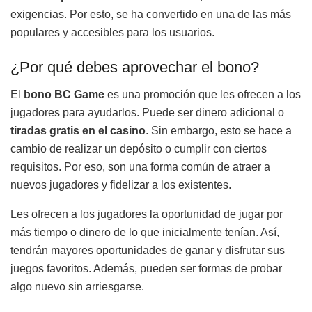
exigencias. Por esto, se ha convertido en una de las más
populares y accesibles para los usuarios.
¿Por qué debes aprovechar el bono?
El
bono BC Game
es una promoción que les ofrecen a los
jugadores para ayudarlos. Puede ser dinero adicional o
tiradas gratis en el casino
. Sin embargo, esto se hace a
cambio de realizar un depósito o cumplir con ciertos
requisitos. Por eso, son una forma común de atraer a
nuevos jugadores y fidelizar a los existentes.
Les ofrecen a los jugadores la oportunidad de jugar por
más tiempo o dinero de lo que inicialmente tenían. Así,
tendrán mayores oportunidades de ganar y disfrutar sus
juegos favoritos. Además, pueden ser formas de probar
algo nuevo sin arriesgarse.