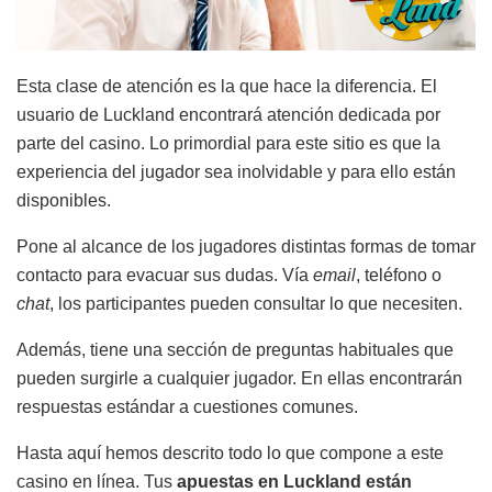
Esta clase de atención es la que hace la diferencia. El
usuario de Luckland encontrará atención dedicada por
parte del casino. Lo primordial para este sitio es que la
experiencia del jugador sea inolvidable y para ello están
disponibles.
Pone al alcance de los jugadores distintas formas de tomar
contacto para evacuar sus dudas. Vía
email
, teléfono o
chat
, los participantes pueden consultar lo que necesiten.
Además, tiene una sección de preguntas habituales que
pueden surgirle a cualquier jugador. En ellas encontrarán
respuestas estándar a cuestiones comunes.
Hasta aquí hemos descrito todo lo que compone a este
casino en línea. Tus
apuestas en Luckland están