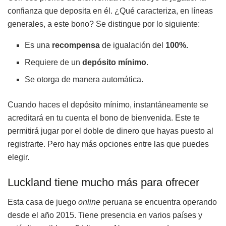
confianza que deposita en él. ¿Qué caracteriza, en líneas
generales, a este bono? Se distingue por lo siguiente:
Es una
recompensa
de igualación del
100%.
Requiere de un
depósito mínimo
.
Se otorga de manera automática.
Cuando haces el depósito mínimo, instantáneamente se
acreditará en tu cuenta el bono de bienvenida. Este te
permitirá jugar por el doble de dinero que hayas puesto al
registrarte. Pero hay más opciones entre las que puedes
elegir.
Luckland tiene mucho más para ofrecer
Esta casa de juego
online
peruana se encuentra operando
desde el año 2015. Tiene presencia en varios países y