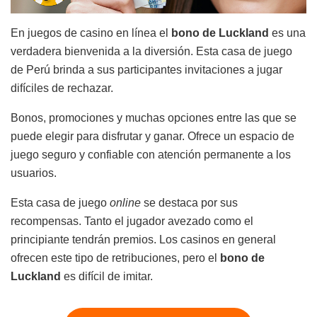
En juegos de casino en línea el
bono de Luckland
es una
verdadera bienvenida a la diversión. Esta casa de juego
de Perú brinda a sus participantes invitaciones a jugar
difíciles de rechazar.
Bonos, promociones y muchas opciones entre las que se
puede elegir para disfrutar y ganar. Ofrece un espacio de
juego seguro y confiable con atención permanente a los
usuarios.
Esta casa de juego
online
se destaca por sus
recompensas. Tanto el jugador avezado como el
principiante tendrán premios. Los casinos en general
ofrecen este tipo de retribuciones, pero el
bono de
Luckland
es difícil de imitar.