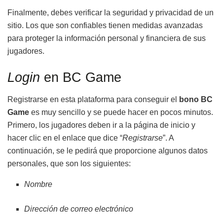
Finalmente, debes verificar la seguridad y privacidad de un
sitio. Los que son confiables tienen medidas avanzadas
para proteger la información personal y financiera de sus
jugadores.
Login
en BC Game
Registrarse en esta plataforma para conseguir el
bono BC
Game
es muy sencillo y se puede hacer en pocos minutos.
Primero, los jugadores deben ir a la página de inicio y
hacer clic en el enlace que dice “
Registrarse
”. A
continuación, se le pedirá que proporcione algunos datos
personales, que son los siguientes:
Nombre
Dirección de correo electrónico