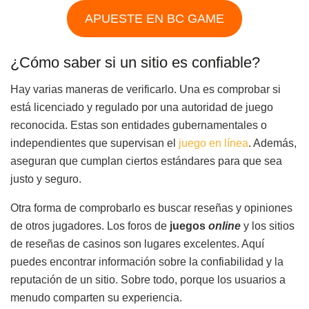
APUESTE EN BC GAME
¿Cómo saber si un sitio es confiable?
Hay varias maneras de verificarlo. Una es comprobar si
está licenciado y regulado por una autoridad de juego
reconocida. Estas son entidades gubernamentales o
independientes que supervisan el
juego en línea
. Además,
aseguran que cumplan ciertos estándares para que sea
justo y seguro.
Otra forma de comprobarlo es buscar reseñas y opiniones
de otros jugadores. Los foros de
juegos
online
y los sitios
de reseñas de casinos son lugares excelentes. Aquí
puedes encontrar información sobre la confiabilidad y la
reputación de un sitio. Sobre todo, porque los usuarios a
menudo comparten su experiencia.