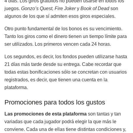
4 días
. Los giros gratuitos no pueden usarse en todos los
juegos.
Gonzo’s Quest, Fire Joker
y
Book of Dead
son
algunos de los que sí admiten esos giros especiales.
Otro punto fundamental de los bonos es su vencimiento.
Tanto los giros como el dinero tienen un tiempo límite para
ser utilizados. Los primeros vencen cada 24 horas.
Los segundos, es decir, los fondos pueden utilizarse hasta
21 días más tarde desde su entrega. Cabe recordar que
todas estas bonificaciones sólo se concretan con usuarios
registrados, es decir, que tienen una cuenta en la
plataforma.
Promociones para todos los gustos
Las promociones de esta plataforma
son tantas y tan
variadas que cada jugador podrá elegir la que más le
conviene. Cada una de ellas tiene distintas condiciones y,