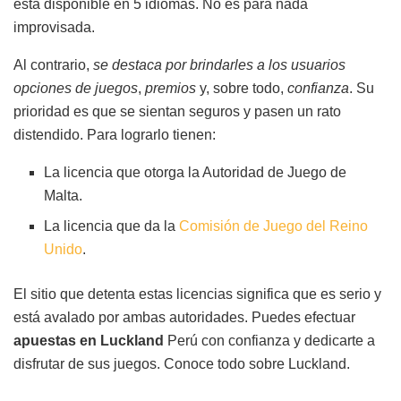
está disponible en 5 idiomas. No es para nada
improvisada.
Al contrario,
se destaca por brindarles a los usuarios
opciones de juegos
,
premios
y, sobre todo,
confianza
. Su
prioridad es que se sientan seguros y pasen un rato
distendido. Para lograrlo tienen:
La licencia que otorga la Autoridad de Juego de
Malta.
La licencia que da la
Comisión de Juego del Reino
Unido
.
El sitio que detenta estas licencias significa que es serio y
está avalado por ambas autoridades. Puedes efectuar
apuestas en Luckland
Perú con confianza y dedicarte a
disfrutar de sus juegos. Conoce todo sobre Luckland.