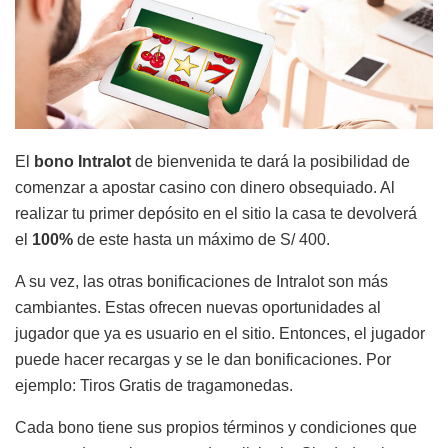
El
bono Intralot
de bienvenida te dará la posibilidad de
comenzar a apostar casino con dinero obsequiado. Al
realizar tu primer depósito en el sitio la casa te devolverá
el
100%
de este hasta un máximo de S/ 400.
A su vez, las otras bonificaciones de Intralot son más
cambiantes. Estas ofrecen nuevas oportunidades al
jugador que ya es usuario en el sitio. Entonces, el jugador
puede hacer recargas y se le dan bonificaciones. Por
ejemplo: Tiros Gratis de tragamonedas.
Cada bono tiene sus propios términos y condiciones que