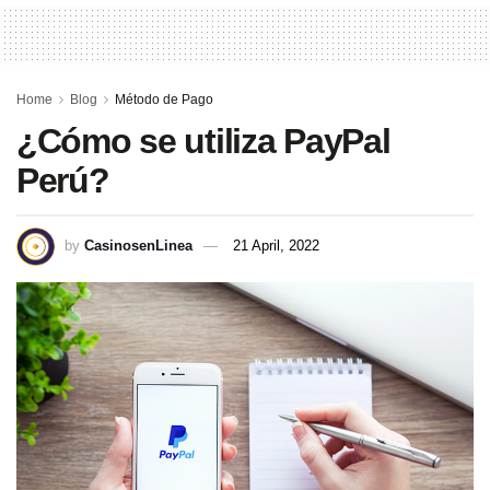
Home
Blog
Método de Pago
¿Cómo se utiliza PayPal
Perú?
by
CasinosenLinea
21 April, 2022