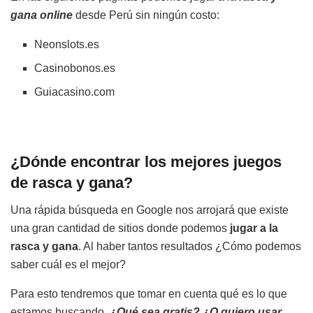
gana online
desde Perú sin ningún costo:
Neonslots.es
Casinobonos.es
Guiacasino.com
¿Dónde encontrar los mejores juegos
de rasca y gana?
Una rápida búsqueda en Google nos arrojará que existe
una gran cantidad de sitios donde podemos
jugar a la
rasca y gana
. Al haber tantos resultados ¿Cómo podemos
saber cuál es el mejor?
Para esto tendremos que tomar en cuenta qué es lo que
estamos buscando.
¿Qué sea gratis? ¿O quiero usar