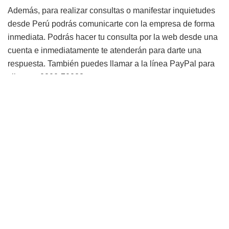
Además, para realizar consultas o manifestar inquietudes
desde Perú podrás comunicarte con la empresa de forma
inmediata. Podrás hacer tu consulta por la web desde una
cuenta e inmediatamente te atenderán para darte una
respuesta. También puedes llamar a la línea PayPal para
clientes: 0800-70083.
Cuando decidas realizar tu pago o retiro en una casa de
apuestas simplemente debes seleccionar
PayPal
y seguir
las instrucciones. Te solicitarán tu usuario y contraseña.
¡Es momento de jugar casino en línea de la forma más
segura!