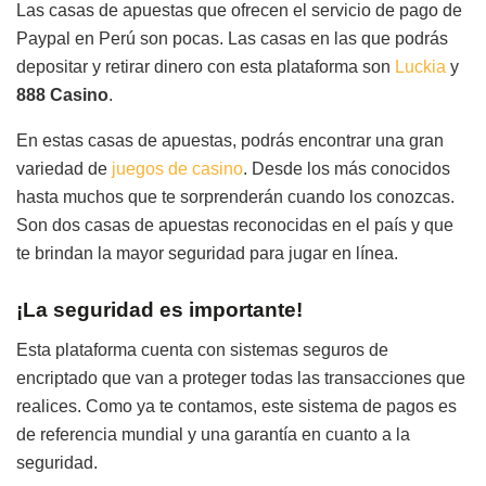
Las casas de apuestas que ofrecen el servicio de pago de
Paypal en Perú son pocas. Las casas en las que podrás
depositar y retirar dinero con esta plataforma son
Luckia
y
888 Casino
.
En estas casas de apuestas, podrás encontrar una gran
variedad de
juegos de casino
. Desde los más conocidos
hasta muchos que te sorprenderán cuando los conozcas.
Son dos casas de apuestas reconocidas en el país y que
te brindan la mayor seguridad para jugar en línea.
¡La seguridad es importante!
Esta plataforma cuenta con sistemas seguros de
encriptado que van a proteger todas las transacciones que
realices. Como ya te contamos, este sistema de pagos es
de referencia mundial y una garantía en cuanto a la
seguridad.