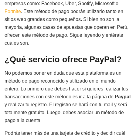
empresas como: Facebook, Uber, Spotify, Microsoft o
Fortnite
. Este método de pago podrás utilizarlo tanto en
sitios web grandes como pequeños. Si bien no son la
mayoría, algunas casas de apuestas que operan en Perú,
ofrecen este método de pago. Sigue leyendo y entérate
cuáles son.
¿Qué servicio ofrece PayPal?
No podemos poner en duda que esta plataforma es un
método de pago reconocido y utilizado en el mundo
entero. Lo primero que debes hacer si quieres realizar tus
transacciones con este método es ir a la página de
Paypal
y realizar tu registro. El registro se hará con tu mail y será
totalmente gratuito. Luego, debes asociar un método de
pago a la cuenta.
Podrás tener más de una tarjeta de crédito y decidir cuál