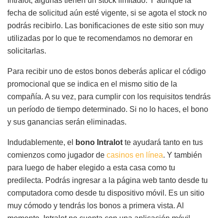
Intralot, algunas tienen un stock limitado. Y aunque la
fecha de solicitud aún esté vigente, si se agota el stock no
podrás recibirlo. Las bonificaciones de este sitio son muy
utilizadas por lo que te recomendamos no demorar en
solicitarlas.
Para recibir uno de estos bonos deberás aplicar el código
promocional que se indica en el mismo sitio de la
compañía. A su vez, para cumplir con los requisitos tendrás
un período de tiempo determinado. Si no lo haces, el bono
y sus ganancias serán eliminadas.
Indudablemente, el
bono Intralot
te ayudará tanto en tus
comienzos como jugador de
casinos en línea
. Y también
para luego de haber elegido a esta casa como tu
predilecta. Podrás ingresar a la página web tanto desde tu
computadora como desde tu dispositivo móvil. Es un sitio
muy cómodo y tendrás los bonos a primera vista. Al