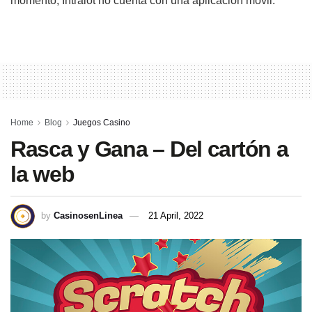
momento, Intralot no cuenta con una aplicación móvil.
Home
Blog
Juegos Casino
Rasca y Gana – Del cartón a
la web
by
CasinosenLinea
21 April, 2022