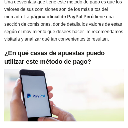
Una desventaja que tiene este método de pago es que los
valores de sus comisiones son de los más altos del
mercado. La
página oficial de PayPal Perú
tiene una
sección de comisiones, donde detalla los valores de estas
según el movimiento que desees hacer. Te recomendamos
visitarla y analizar qué tan convenientes te resultan.
¿En qué casas de apuestas puedo
utilizar este método de pago?