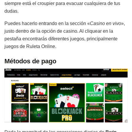
siempre está el croupier para evacuar cualquiera de tus
dudas.
Puedes hacerlo entrando en la sección «
Casino en vivo
»,
justo dentro de la opción de casino. Al cliquear en la
pestaña encontrarás diferentes juegos, principalmente
juegos de Ruleta Online.
Métodos de pago