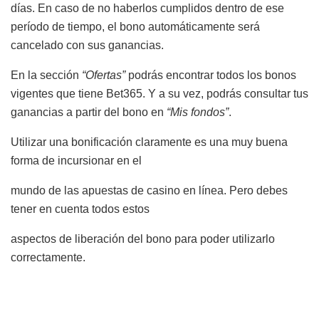
días. En caso de no haberlos cumplidos dentro de ese
período de tiempo, el bono automáticamente será
cancelado con sus ganancias.
En la sección
“Ofertas”
podrás encontrar todos los bonos
vigentes que tiene Bet365. Y a su vez, podrás consultar tus
ganancias a partir del bono en
“Mis fondos”
.
Utilizar una bonificación claramente es una muy buena
forma de incursionar en el
mundo de las apuestas de casino en línea. Pero debes
tener en cuenta todos estos
aspectos de liberación del bono para poder utilizarlo
correctamente.