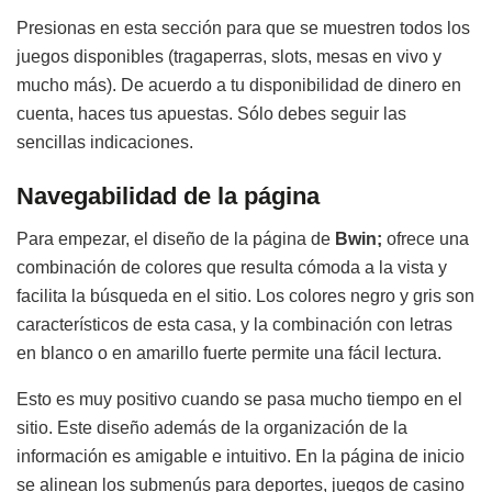
Presionas en esta sección para que se muestren todos los
juegos disponibles (tragaperras, slots, mesas en vivo y
mucho más). De acuerdo a tu disponibilidad de dinero en
cuenta, haces tus apuestas. Sólo debes seguir las
sencillas indicaciones.
Navegabilidad de la página
Para empezar, el diseño de la página de
Bwin;
ofrece una
combinación de colores que resulta cómoda a la vista y
facilita la búsqueda en el sitio. Los colores negro y gris son
característicos de esta casa, y la combinación con letras
en blanco o en amarillo fuerte permite una fácil lectura.
Esto es muy positivo cuando se pasa mucho tiempo en el
sitio. Este diseño además de la organización de la
información es amigable e intuitivo. En la página de inicio
se alinean los submenús para deportes, juegos de casino