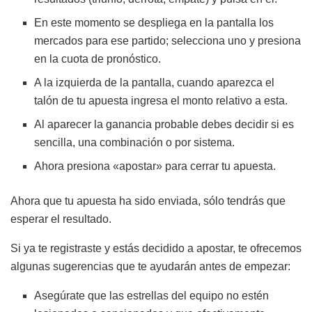
En este momento se despliega en la pantalla los
mercados para ese partido; selecciona uno y presiona
en la cuota de pronóstico.
A la izquierda de la pantalla, cuando aparezca el
talón de tu apuesta ingresa el monto relativo a esta.
Al aparecer la ganancia probable debes decidir si es
sencilla, una combinación o por sistema.
Ahora presiona «apostar» para cerrar tu apuesta.
Ahora que tu apuesta ha sido enviada, sólo tendrás que
esperar el resultado.
Si ya te registraste y estás decidido a apostar, te ofrecemos
algunas sugerencias que te ayudarán antes de empezar:
Asegúrate que las estrellas del equipo no estén