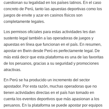
cuestionan su legalidad en los países latinos. En el caso
concreto de Perú, tanto las apuestas deportivas como los
juegos de envite y azar en casinos físicos son
completamente legales.
Los permisos oficiales para estas actividades les dan
sustento legal también a las operadoras de juegos y
apuestas en línea que funcionan en el país. En resumen,
apostar en Bwin desde Perú es perfectamente legal. De
más está decir que esta plataforma es una de las favoritas
de los peruanos, gracias a su seguridad y promociones
atractivas.
En Perú se ha producido un incremento del sector
apostador. Por esta razón, muchas operadoras que no
tienen actividades directas en el país han tomado en
cuenta los eventos deportivos que más apasionan a los
peruanos. En la plataforma se puede apostar por equipos