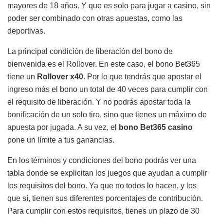
mayores de 18 años. Y que es solo para jugar a casino, sin
poder ser combinado con otras apuestas, como las
deportivas.
La principal condición de liberación del bono de
bienvenida es el Rollover. En este caso, el bono Bet365
tiene un
Rollover x40
. Por lo que tendrás que apostar el
ingreso más el bono un total de 40 veces para cumplir con
el requisito de liberación. Y no podrás apostar toda la
bonificación de un solo tiro, sino que tienes un máximo de
apuesta por jugada. A su vez, el
bono Bet365 casino
pone un límite a tus ganancias.
En los términos y condiciones del bono podrás ver una
tabla donde se explicitan los juegos que ayudan a cumplir
los requisitos del bono. Ya que no todos lo hacen, y los
que sí, tienen sus diferentes porcentajes de contribución.
Para cumplir con estos requisitos, tienes un plazo de 30