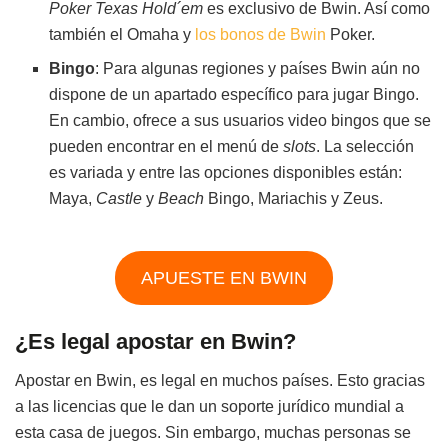
Poker Texas Hold´em
es exclusivo de Bwin. Así como
también el Omaha y
los bonos de Bwin
Poker.
Bingo
: Para algunas regiones y países Bwin aún no
dispone de un apartado específico para jugar Bingo.
En cambio, ofrece a sus usuarios video bingos que se
pueden encontrar en el menú de
slots
. La selección
es variada y entre las opciones disponibles están:
Maya,
Castle
y
Beach
Bingo, Mariachis y Zeus.
APUESTE EN BWIN
¿Es legal apostar en Bwin?
Apostar en Bwin, es legal en muchos países. Esto gracias
a las licencias que le dan un soporte jurídico mundial a
esta casa de juegos. Sin embargo, muchas personas se