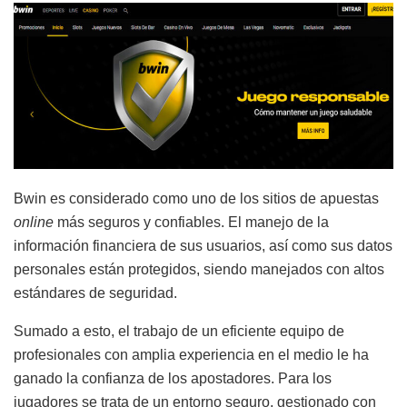
Bwin es considerado como uno de los sitios de apuestas
online
más seguros y confiables. El manejo de la
información financiera de sus usuarios, así como sus datos
personales están protegidos, siendo manejados con altos
estándares de seguridad.
Sumado a esto, el trabajo de un eficiente equipo de
profesionales con amplia experiencia en el medio le ha
ganado la confianza de los apostadores. Para los
jugadores se trata de un entorno seguro, gestionado con