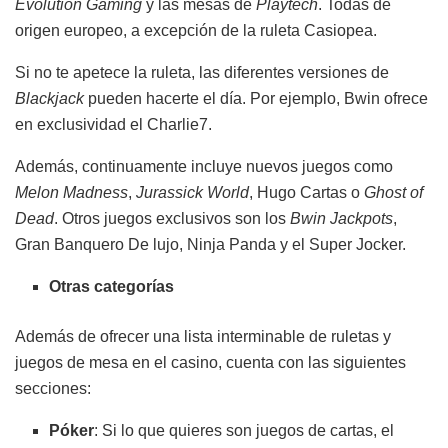
Evolution Gaming
y las mesas de
Playtech
. Todas de
origen europeo, a excepción de la ruleta Casiopea.
Si no te apetece la ruleta, las diferentes versiones de
Blackjack
pueden hacerte el día. Por ejemplo, Bwin ofrece
en exclusividad el Charlie7.
Además, continuamente incluye nuevos juegos como
Melon Madness
,
Jurassick World
, Hugo Cartas o
Ghost of
Dead
. Otros juegos exclusivos son los
Bwin Jackpots
,
Gran Banquero De lujo, Ninja Panda y el Super Jocker.
Otras categorías
Además de ofrecer una lista interminable de ruletas y
juegos de mesa en el casino, cuenta con las siguientes
secciones:
Póker
: Si lo que quieres son juegos de cartas, el