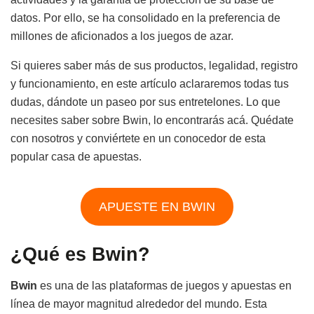
datos. Por ello, se ha consolidado en la preferencia de
millones de aficionados a los juegos de azar.
Si quieres saber más de sus productos, legalidad, registro
y funcionamiento, en este artículo aclararemos todas tus
dudas, dándote un paseo por sus entretelones. Lo que
necesites saber sobre Bwin, lo encontrarás acá. Quédate
con nosotros y conviértete en un conocedor de esta
popular casa de apuestas.
APUESTE EN BWIN
¿Qué es Bwin?
Bwin
es una de las plataformas de juegos y apuestas en
línea de mayor magnitud alrededor del mundo. Esta