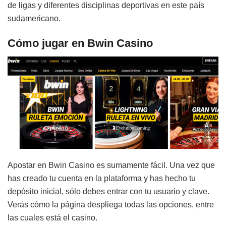
de ligas y diferentes disciplinas deportivas en este país
sudamericano.
Cómo jugar en Bwin Casino
Apostar en Bwin Casino es sumamente fácil. Una vez que
has creado tu cuenta en la plataforma y has hecho tu
depósito inicial, sólo debes entrar con tu usuario y clave.
Verás cómo la página despliega todas las opciones, entre
las cuales está el casino.