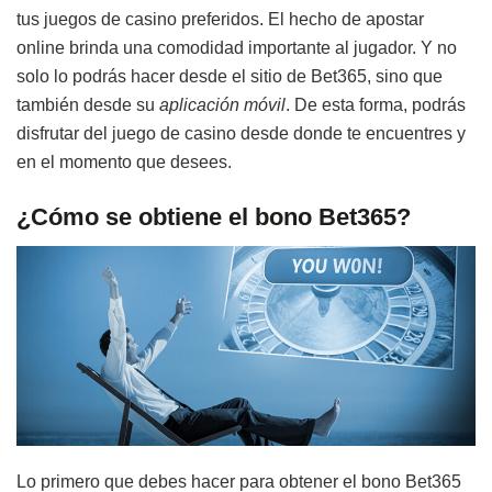
tus juegos de casino preferidos. El hecho de apostar
online brinda una comodidad importante al jugador. Y no
solo lo podrás hacer desde el sitio de Bet365, sino que
también desde su
aplicación móvil
. De esta forma, podrás
disfrutar del juego de casino desde donde te encuentres y
en el momento que desees.
¿Cómo se obtiene el bono Bet365?
Lo primero que debes hacer para obtener el bono Bet365