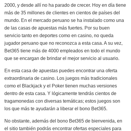
2000, y desde allí no ha parado de crecer. Hoy en día tiene
más de 35 millones de clientes en cientos de países del
mundo. En el mercado peruano se ha instalado como una
de las casas de apuestas más fuertes. Por su buen
servicio tanto en deportes como en casino, no queda
jugador peruano que no reconozca a esta casa. A su vez,
Bet365 tiene más de 4000 empleados en todo el mundo
que se encargan de brindar el mejor servicio al usuario.
En esta casa de apuestas puedes encontrar una oferta
extraordinaria de casino. Los juegos más tradicionales
como el Blackjack y el Poker tienen muchas versiones
dentro de esta casa. Y lógicamente tendrás cientos de
tragamonedas con diversas temáticas; estos juegos son
los que más te ayudarán a liberar el bono Bet365.
No obstante, además del bono Bet365 de bienvenida, en
el sitio también podrás encontrar ofertas especiales para