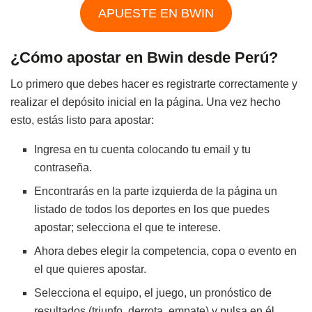
APUESTE EN BWIN
¿Cómo apostar en Bwin desde Perú?
Lo primero que debes hacer es registrarte correctamente y
realizar el depósito inicial en la página. Una vez hecho
esto, estás listo para apostar:
Ingresa en tu cuenta colocando tu email y tu
contraseña.
Encontrarás en la parte izquierda de la página un
listado de todos los deportes en los que puedes
apostar; selecciona el que te interese.
Ahora debes elegir la competencia, copa o evento en
el que quieres apostar.
Selecciona el equipo, el juego, un pronóstico de
resultados (triunfo, derrota, empate) y pulsa en él.