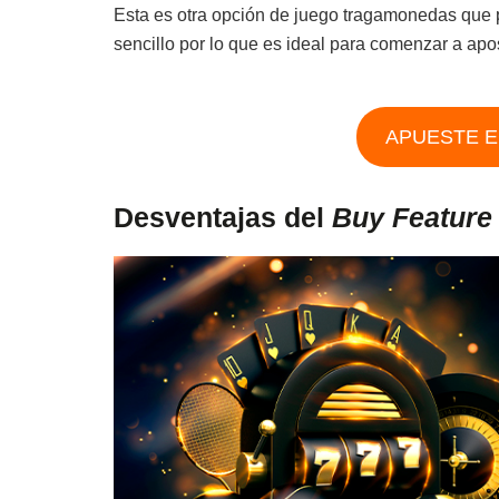
Esta es otra opción de juego tragamonedas que
sencillo por lo que es ideal para comenzar a apos
APUESTE E
Desventajas del
Buy Feature