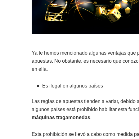
Ya te hemos mencionado algunas ventajas que p
apuestas. No obstante, es necesario que conozca
en ella.
Es ilegal en algunos países
Las reglas de apuestas tienden a variar, debido
algunos países está prohibido habilitar esta func
máquinas tragamonedas
.
Esta prohibición se llevó a cabo como medida par