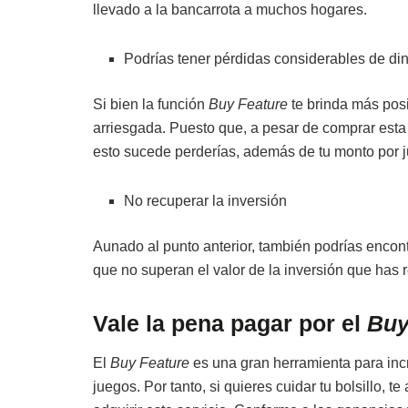
llevado a la bancarrota a muchos hogares.
Podrías tener pérdidas considerables de di
Si bien la función
Buy Feature
te brinda más posi
arriesgada. Puesto que, a pesar de comprar esta 
esto sucede perderías, además de tu monto por j
No recuperar la inversión
Aunado al punto anterior, también podrías encon
que no superan el valor de la inversión que has 
Vale la pena pagar por el
Buy
El
Buy Feature
es una gran herramienta para inc
juegos. Por tanto, si quieres cuidar tu bolsillo,