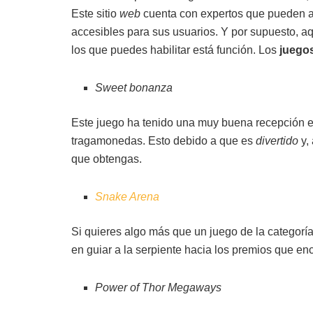
Este sitio
web
cuenta con expertos que pueden as
accesibles para sus usuarios. Y por supuesto, a
los que puedes habilitar está función. Los
juego
Sweet bonanza
Este juego ha tenido una muy buena recepción en
tragamonedas. Esto debido a que es
divertido
y,
que obtengas.
Snake Arena
Si quieres algo más que un juego de la categoría
en guiar a la serpiente hacia los premios que enc
Power of Thor Megaways