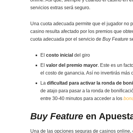
servicios extras será seguro.
Una cuota adecuada permite que el jugador no pi
casino resulta afectado por los premios que obte
cuota adecuada por el servicio de
Buy Feature
se
El
costo inicial
del giro
El
valor del premio mayor
. Este es un fact
el costo de ganancia. Así no invertirás más 
La
dificultad para activar la ronda de bon
de atajo para pasar a la ronda de bonificaci
entre 30-40 minutos para acceder a los
bon
Buy Feature
en Apuesta
Una de las opciones seguras de casinos online, 