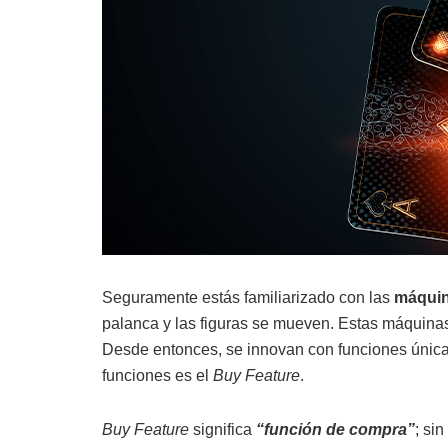
Seguramente estás familiarizado con las
máquin
palanca y las figuras se mueven. Estas máquina
Desde entonces, se innovan con funciones única
funciones es el
Buy Feature
.
Buy Feature
significa
“función de compra”
; si