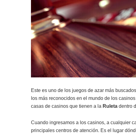
Este es uno de los juegos de azar más buscados 
los más reconocidos en el mundo de los casino
casas de casinos que tienen a la
Ruleta
dentro d
Cuando ingresamos a los casinos, a cualquier ca
principales centros de atención. Es el lugar dó