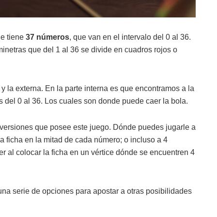
ue tiene
37 números
, que van en el intervalo del 0 al 36.
inetras que del 1 al 36 se divide en cuadros rojos o
a y la externa. En la parte interna es que encontramos a la
 del 0 al 36. Los cuales son donde puede caer la bola.
s versiones que posee este juego. Dónde puedes jugarle a
a ficha en la mitad de cada número; o incluso a 4
al colocar la ficha en un vértice dónde se encuentren 4
 una serie de opciones para apostar a otras posibilidades