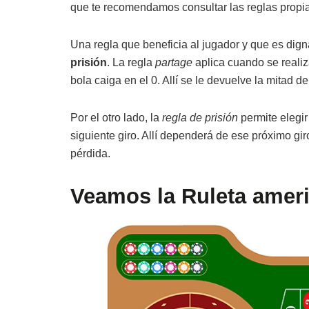
que te recomendamos consultar las reglas propias
Una regla que beneficia al jugador y que es dig
prisión
. La regla
partage
aplica cuando se realiz
bola caiga en el 0. Allí se le devuelve la mitad d
Por el otro lado, la
regla de prisión
permite elegir
siguiente giro. Allí dependerá de ese próximo gir
pérdida.
Veamos la Ruleta amer