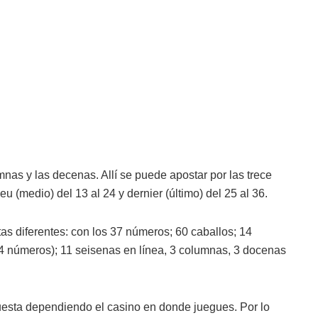
nas y las decenas. Allí se puede apostar por las trece
eu (medio) del 13 al 24 y dernier (último) del 25 al 36.
as diferentes: con los 37 números; 60 caballos; 14
 a 4 números); 11 seisenas en línea, 3 columnas, 3 docenas
puesta dependiendo el casino en donde juegues. Por lo