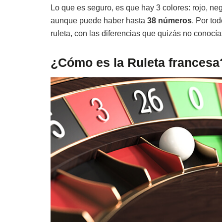
Lo que es seguro, es que hay 3 colores: rojo, n
aunque puede haber hasta
38 números
. Por to
ruleta, con las diferencias que quizás no conocía
¿Cómo es la Ruleta francesa