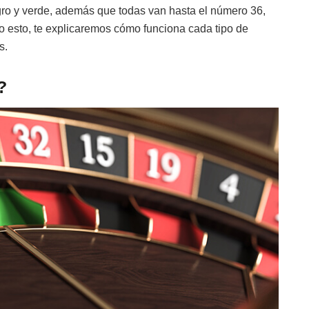
egro y verde, además que todas van hasta el número 36,
do esto, te explicaremos cómo funciona cada tipo de
s.
?