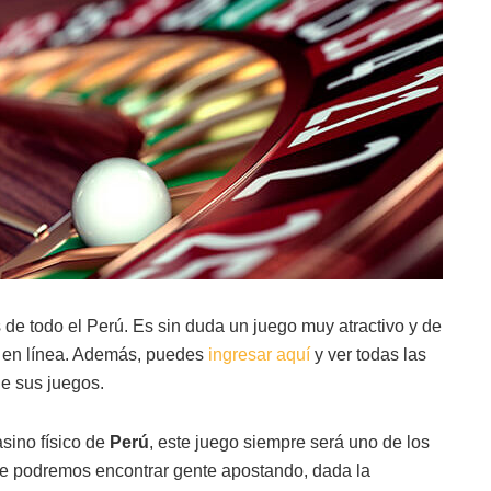
de todo el Perú. Es sin duda un juego muy atractivo y de
s en línea. Además, puedes
ingresar aquí
y ver todas las
e sus juegos.
sino físico de
Perú
, este juego siempre será uno de los
nde podremos encontrar gente apostando, dada la