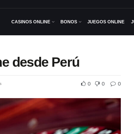
CASINOS ONLINE
BONOS
JUEGOS ONLINE
J
ine desde Perú
0
0
0
s