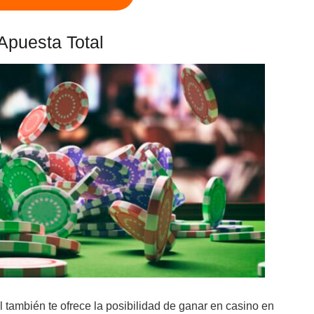
Apuesta Total
 también te ofrece la posibilidad de ganar en casino en