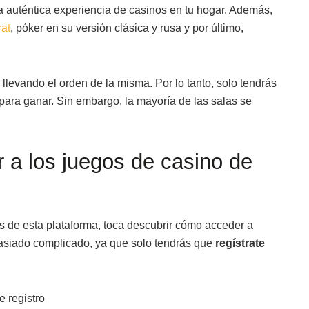
la auténtica experiencia de casinos en tu hogar. Además,
at
, póker en su versión clásica y rusa y por último,
 llevando el orden de la misma. Por lo tanto, solo tendrás
 para ganar. Sin embargo, la mayoría de las salas se
 a los juegos de casino de
s de esta plataforma, toca descubrir cómo acceder a
masiado complicado, ya que solo tendrás que
regístrate
e registro