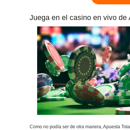
Juega en el casino en vivo de 
Como no podía ser de otra manera, Apuesta Total