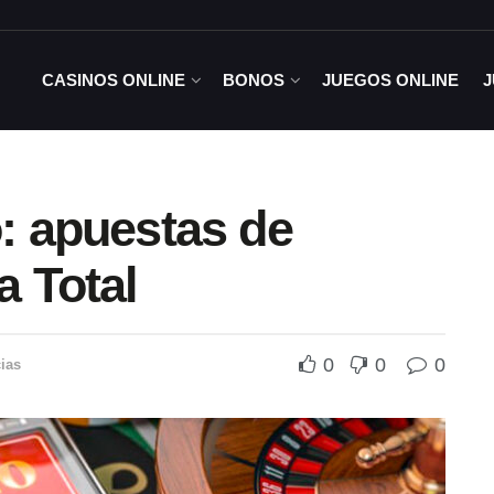
CASINOS ONLINE
BONOS
JUEGOS ONLINE
J
: apuestas de
a Total
0
0
0
cias