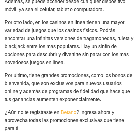
Además, se puede acceder desde cualquier dispositivo
móvil, ya sea el celular, tablet o computadora.
Por otro lado, en los casinos en línea tienen una mayor
variedad de juegos que los casinos físicos. Podrás
encontrar una infinitas versiones de tragamonedas, ruleta y
blackjack entre los más populares. Hay un sinfín de
opciones para descubrir y divertirte sin parar con los más
novedosos juegos en línea.
Por último, tiene grandes promociones, como los bonos de
bienvenida, que son exclusivos para nuevos usuarios
online y además de programas de fidelidad que hace que
tus ganancias aumenten exponencialmente.
¿Aún no te registraste en
Betano
? Ingresa ahora y
aprovecha todas las promociones exclusivas que tiene
para tí