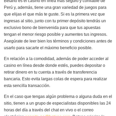
Betano es el casino en línea más seguro y confiable de
Perú y, además, tiene una gran variedad de juegos para
que elijas el que más te guste. Si es la primera vez que
ingresas al sitio, junto con tu primer depósito tendrás un
exclusivo bono de bienvenida para que tus apuestas
tengan el menor riesgo posible y aumentes tus ingresos.
Asegúrate de leer bien los términos y condiciones antes de
usarlo para sacarle el máximo beneficio posible.
En relación a la comodidad, además de poder acceder al
casino en línea desde donde estés, puedes depositar o
retirar dinero en tu cuenta a través de transferencia
bancaria. Esto evita largas colas de espera para realizar
esta sencilla transacción.
En el caso que tengas algún problema o alguna duda en el
sitio, tienen a un grupo de especialistas disponibles las 24
horas del día a través del chat en vivo o el correo