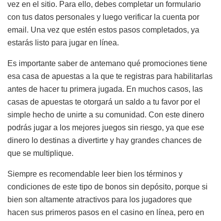
vez en el sitio. Para ello, debes completar un formulario
con tus datos personales y luego verificar la cuenta por
email. Una vez que estén estos pasos completados, ya
estarás listo para jugar en línea.
Es importante saber de antemano qué promociones tiene
esa casa de apuestas a la que te registras para habilitarlas
antes de hacer tu primera jugada. En muchos casos, las
casas de apuestas te otorgará un saldo a tu favor por el
simple hecho de unirte a su comunidad. Con este dinero
podrás jugar a los mejores juegos sin riesgo, ya que ese
dinero lo destinas a divertirte y hay grandes chances de
que se multiplique.
Siempre es recomendable leer bien los términos y
condiciones de este tipo de bonos sin depósito, porque si
bien son altamente atractivos para los jugadores que
hacen sus primeros pasos en el casino en línea, pero en