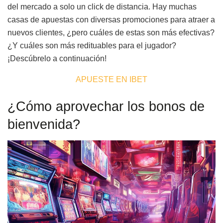
del mercado a solo un click de distancia. Hay muchas
casas de apuestas con diversas promociones para atraer a
nuevos clientes, ¿pero cuáles de estas son más efectivas?
¿Y cuáles son más redituables para el jugador?
¡Descúbrelo a continuación!
APUESTE EN IBET
¿Cómo aprovechar los bonos de
bienvenida?