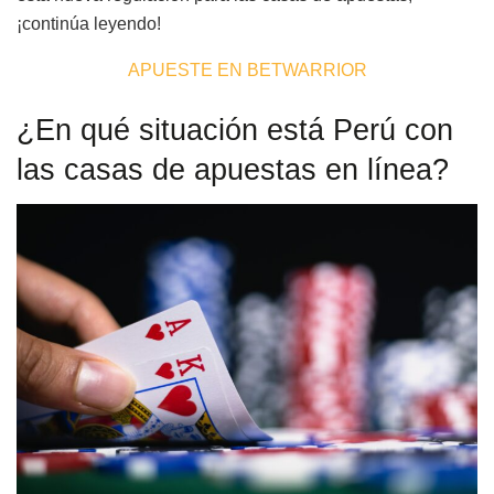
¡continúa leyendo!
APUESTE EN BETWARRIOR
¿En qué situación está Perú con
las casas de apuestas en línea?