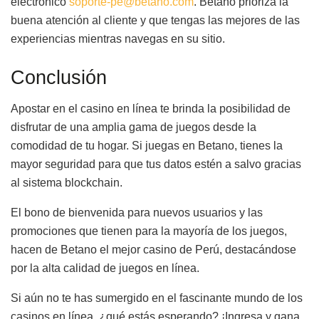
electrónico
soporte-pe@betano.com
. Betano prioriza la
buena atención al cliente y que tengas las mejores de las
experiencias mientras navegas en su sitio.
Conclusión
Apostar en el casino en línea te brinda la posibilidad de
disfrutar de una amplia gama de juegos desde la
comodidad de tu hogar. Si juegas en Betano, tienes la
mayor seguridad para que tus datos estén a salvo gracias
al sistema blockchain.
El bono de bienvenida para nuevos usuarios y las
promociones que tienen para la mayoría de los juegos,
hacen de Betano el mejor casino de Perú, destacándose
por la alta calidad de juegos en línea.
Si aún no te has sumergido en el fascinante mundo de los
casinos en línea, ¿qué estás esperando? ¡Ingresa y gana