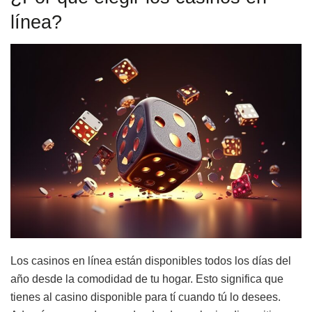
línea?
Los casinos en línea están disponibles todos los días del
año desde la comodidad de tu hogar. Esto significa que
tienes al casino disponible para tí cuando tú lo desees.