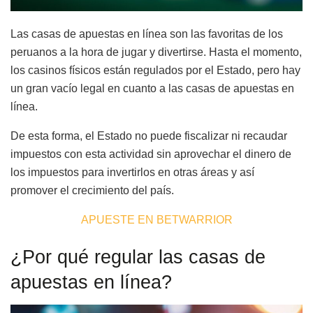
Las casas de apuestas en línea son las favoritas de los
peruanos a la hora de jugar y divertirse. Hasta el momento,
los casinos físicos están regulados por el Estado, pero hay
un gran vacío legal en cuanto a las casas de apuestas en
línea.
De esta forma, el Estado no puede fiscalizar ni recaudar
impuestos con esta actividad sin aprovechar el dinero de
los impuestos para invertirlos en otras áreas y así
promover el crecimiento del país.
APUESTE EN BETWARRIOR
¿Por qué regular las casas de
apuestas en línea?