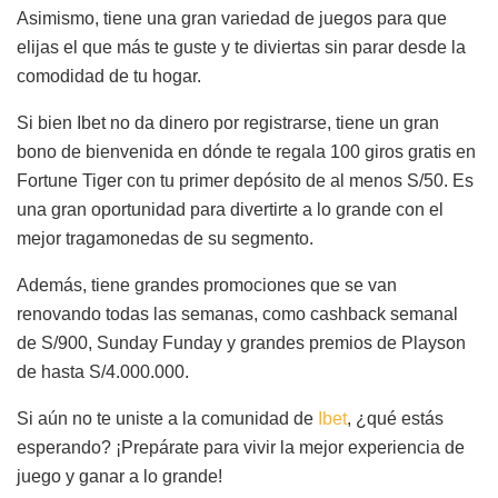
Asimismo, tiene una gran variedad de juegos para que
elijas el que más te guste y te diviertas sin parar desde la
comodidad de tu hogar.
Si bien Ibet no da dinero por registrarse, tiene un gran
bono de bienvenida en dónde te regala 100 giros gratis en
Fortune Tiger con tu primer depósito de al menos S/50. Es
una gran oportunidad para divertirte a lo grande con el
mejor tragamonedas de su segmento.
Además, tiene grandes promociones que se van
renovando todas las semanas, como cashback semanal
de S/900, Sunday Funday y grandes premios de Playson
de hasta S/4.000.000.
Si aún no te uniste a la comunidad de
Ibet
, ¿qué estás
esperando? ¡Prepárate para vivir la mejor experiencia de
juego y ganar a lo grande!