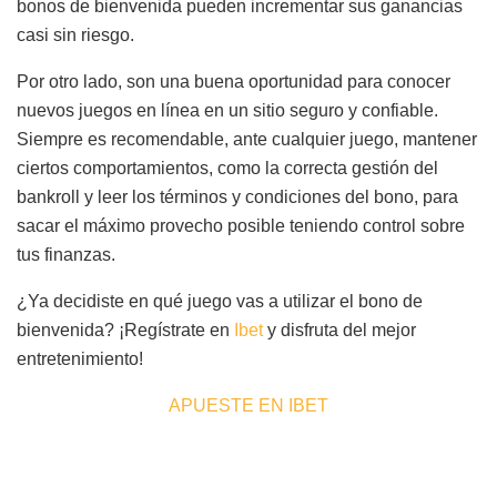
bonos de bienvenida pueden incrementar sus ganancias
casi sin riesgo.
Por otro lado, son una buena oportunidad para conocer
nuevos juegos en línea en un sitio seguro y confiable.
Siempre es recomendable, ante cualquier juego, mantener
ciertos comportamientos, como la correcta gestión del
bankroll y leer los términos y condiciones del bono, para
sacar el máximo provecho posible teniendo control sobre
tus finanzas.
¿Ya decidiste en qué juego vas a utilizar el bono de
bienvenida? ¡Regístrate en
Ibet
y disfruta del mejor
entretenimiento!
APUESTE EN IBET