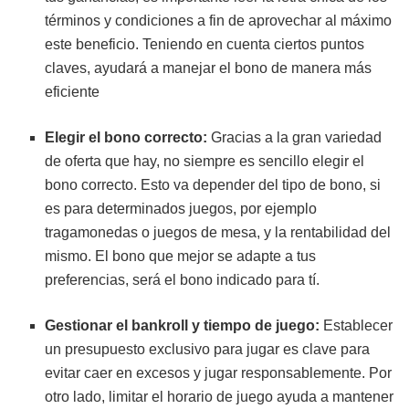
términos y condiciones a fin de aprovechar al máximo
este beneficio. Teniendo en cuenta ciertos puntos
claves, ayudará a manejar el bono de manera más
eficiente
Elegir el bono correcto:
Gracias a la gran variedad
de oferta que hay, no siempre es sencillo elegir el
bono correcto. Esto va depender del tipo de bono, si
es para determinados juegos, por ejemplo
tragamonedas o juegos de mesa, y la rentabilidad del
mismo. El bono que mejor se adapte a tus
preferencias, será el bono indicado para tí.
Gestionar el bankroll y tiempo de juego:
Establecer
un presupuesto exclusivo para jugar es clave para
evitar caer en excesos y jugar responsablemente. Por
otro lado, limitar el horario de juego ayuda a mantener