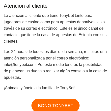
Atención al cliente
La atención al cliente que tiene TonyBet tanto para
jugadores de casino como para apuestas deportivas, es a
través de su correo electrónico. Este es el único canal de
contacto que tiene la casa de apuestas de Estonia con sus
clientes.
Las 24 horas de todos los días de la semana, recibirás una
atención personalizada por el correo electrónico:
info@tonybet.com
. Por este medio tendrás la posibilidad
de plantear tus dudas o realizar algún consejo a la casa de
apuestas.
¡Anímate y únete a la familia de TonyBet!
BONO TONYBET