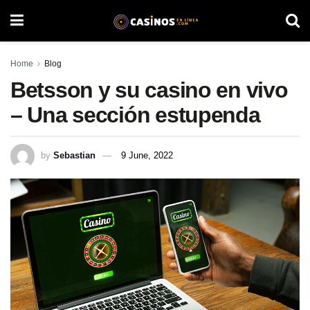
Home
Blog
Betsson y su casino en vivo
– Una sección estupenda
by
Sebastian
9 June, 2022