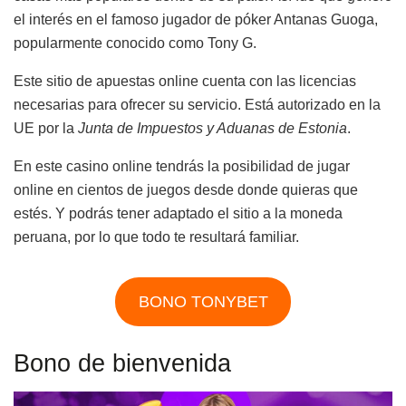
el interés en el famoso jugador de póker Antanas Guoga,
popularmente conocido como Tony G.
Este sitio de apuestas online cuenta con las licencias
necesarias para ofrecer su servicio. Está autorizado en la
UE por la
Junta de Impuestos y Aduanas de Estonia
.
En este casino online tendrás la posibilidad de jugar
online en cientos de juegos desde donde quieras que
estés. Y podrás tener adaptado el sitio a la moneda
peruana, por lo que todo te resultará familiar.
BONO TONYBET
Bono de bienvenida