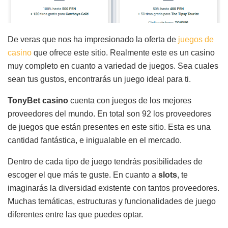
De veras que nos ha impresionado la oferta de
juegos de
casino
que ofrece este sitio. Realmente este es un casino
muy completo en cuanto a variedad de juegos. Sea cuales
sean tus gustos, encontrarás un juego ideal para ti.
TonyBet casino
cuenta con juegos de los mejores
proveedores del mundo. En total son 92 los proveedores
de juegos que están presentes en este sitio. Esta es una
cantidad fantástica, e inigualable en el mercado.
Dentro de cada tipo de juego tendrás posibilidades de
escoger el que más te guste. En cuanto a
slots
, te
imaginarás la diversidad existente con tantos proveedores.
Muchas temáticas, estructuras y funcionalidades de juego
diferentes entre las que puedes optar.