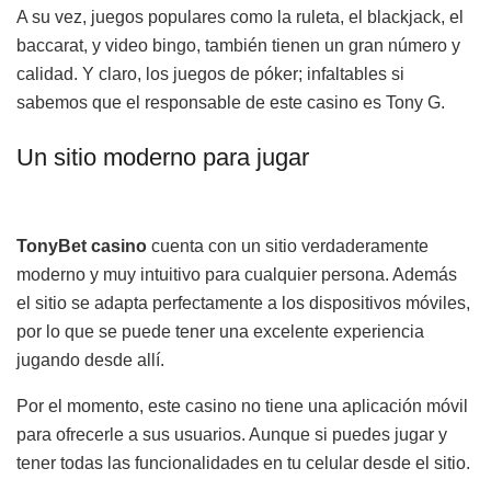
A su vez, juegos populares como la ruleta, el blackjack, el
baccarat, y video bingo, también tienen un gran número y
calidad. Y claro, los juegos de póker; infaltables si
sabemos que el responsable de este casino es Tony G.
Un sitio moderno para jugar
TonyBet casino
cuenta con un sitio verdaderamente
moderno y muy intuitivo para cualquier persona. Además
el sitio se adapta perfectamente a los dispositivos móviles,
por lo que se puede tener una excelente experiencia
jugando desde allí.
Por el momento, este casino no tiene una aplicación móvil
para ofrecerle a sus usuarios. Aunque si puedes jugar y
tener todas las funcionalidades en tu celular desde el sitio.