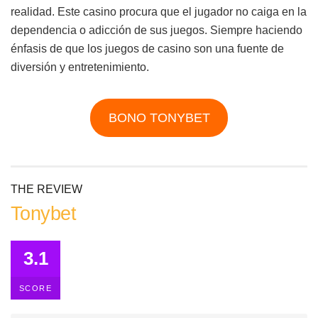
realidad. Este casino procura que el jugador no caiga en la
dependencia o adicción de sus juegos. Siempre haciendo
énfasis de que los juegos de casino son una fuente de
diversión y entretenimiento.
BONO TONYBET
THE REVIEW
Tonybet
3.1
SCORE