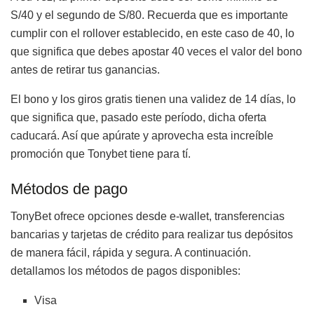
S/40 y el segundo de S/80. Recuerda que es importante
cumplir con el rollover establecido, en este caso de 40, lo
que significa que debes apostar 40 veces el valor del bono
antes de retirar tus ganancias
.
El bono y los giros gratis tienen una validez de 14 días, lo
que significa que, pasado este período, dicha oferta
caducará. Así que apúrate y aprovecha esta increíble
promoción que Tonybet tiene para tí.
Métodos de pago
TonyBet ofrece opciones desde e-wallet, transferencias
bancarias y tarjetas de crédito para realizar tus depósitos
de manera fácil, rápida y segura. A continuación.
detallamos los métodos de pagos disponibles:
Visa