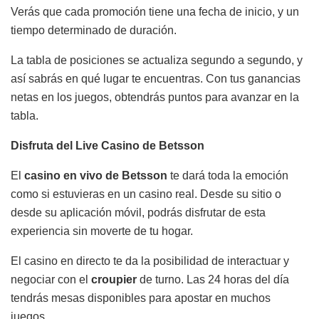
Verás que cada promoción tiene una fecha de inicio, y un
tiempo determinado de duración.
La tabla de posiciones se actualiza segundo a segundo, y
así sabrás en qué lugar te encuentras. Con tus ganancias
netas en los juegos, obtendrás puntos para avanzar en la
tabla.
Disfruta del Live Casino de Betsson
El
casino en vivo de Betsson
te dará toda la emoción
como si estuvieras en un casino real. Desde su sitio o
desde su aplicación móvil, podrás disfrutar de esta
experiencia sin moverte de tu hogar.
El casino en directo te da la posibilidad de interactuar y
negociar con el
croupier
de turno. Las 24 horas del día
tendrás mesas disponibles para apostar en muchos
juegos.