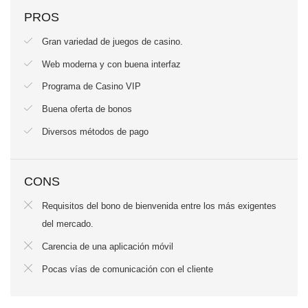
PROS
Gran variedad de juegos de casino.
Web moderna y con buena interfaz
Programa de Casino VIP
Buena oferta de bonos
Diversos métodos de pago
CONS
Requisitos del bono de bienvenida entre los más exigentes
del mercado.
Carencia de una aplicación móvil
Pocas vías de comunicación con el cliente