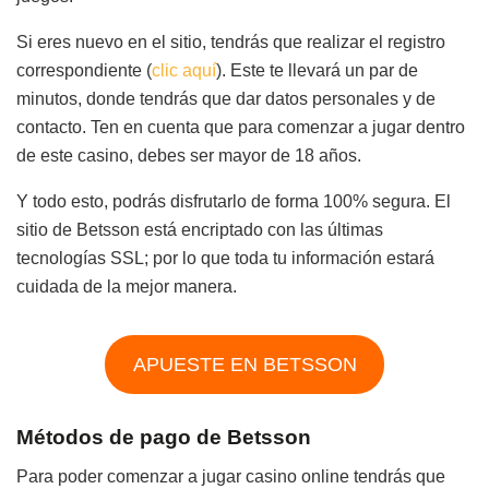
Si eres nuevo en el sitio, tendrás que realizar el registro
correspondiente (
clic aquí
). Este te llevará un par de
minutos, donde tendrás que dar datos personales y de
contacto. Ten en cuenta que para comenzar a jugar dentro
de este casino, debes ser mayor de 18 años.
Y todo esto, podrás disfrutarlo de forma 100% segura. El
sitio de Betsson está encriptado con las últimas
tecnologías SSL; por lo que toda tu información estará
cuidada de la mejor manera.
APUESTE EN BETSSON
Métodos de pago de Betsson
Para poder comenzar a jugar casino online tendrás que