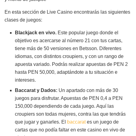
En esta sección de Live Casino encontrarás las siguientes
clases de juegos:
Blackjack en vivo.
Este popular juego donde el
objetivo es acercarse al número 21 con tus cartas,
tiene más de 50 versiones en Betsson. Diferentes
idiomas, con distintos croupiers, y con un rango de
apuesta variado. Podrás realizar apuestas de PEN 2
hasta PEN 50,000, adaptándote a tu situación e
intereses.
Baccarat y Dados:
Un apartado con más de 30
juegos para disfrutar. Apuestas de PEN 0,4 a PEN
150,000 dependiendo de cada juego. Aquí las
croupiers son todas mujeres, contra las que tendrás
que jugar y ganarles. El
baccarat
es un juego de
cartas que no podía faltar en este casino en vivo de