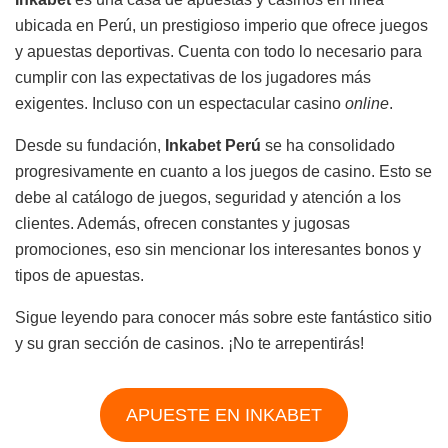
ubicada en Perú, un prestigioso imperio que ofrece juegos
y apuestas deportivas. Cuenta con todo lo necesario para
cumplir con las expectativas de los jugadores más
exigentes. Incluso con un espectacular casino
online
.
Desde su fundación,
Inkabet Perú
se ha consolidado
progresivamente en cuanto a los juegos de casino. Esto se
debe al catálogo de juegos, seguridad y atención a los
clientes. Además, ofrecen constantes y jugosas
promociones, eso sin mencionar los interesantes bonos y
tipos de apuestas.
Sigue leyendo para conocer más sobre este fantástico sitio
y su gran sección de casinos. ¡No te arrepentirás!
APUESTE EN INKABET