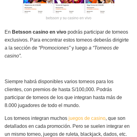
betsson y su casino en vivo
En
Betsson casino en vivo
podrás participar de torneos
exclusivos. Para encontrar estos torneos deberás dirigirte
a la sección de
“Promociones”
y luego
a “Torneos de
casino”.
Siempre habrá disponibles varios torneos para los
clientes, con premios de hasta S/100,000. Podrás
participar de torneos de los que integran hasta más de
8.000 jugadores de todo el mundo.
Los torneos integran muchos
juegos de casino
, que son
detallados en cada promoción. Pero se suelen integrar en
un mismo torneo, juegos de ruleta, blackjack, dados, etc.