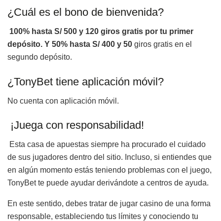
¿Cuál es el bono de bienvenida?
100% hasta S/ 500 y 120 giros gratis por tu primer
depósito. Y 50% hasta S/ 400 y 50
giros gratis en el
segundo depósito.
¿TonyBet tiene aplicación móvil?
No cuenta con aplicación móvil.
¡Juega con responsabilidad!
Esta casa de apuestas siempre ha procurado el cuidado
de sus jugadores dentro del sitio. Incluso, si entiendes que
en algún momento estás teniendo problemas con el juego,
TonyBet te puede ayudar derivándote a centros de ayuda.
En este sentido, debes tratar de jugar casino de una forma
responsable, estableciendo tus límites y conociendo tu