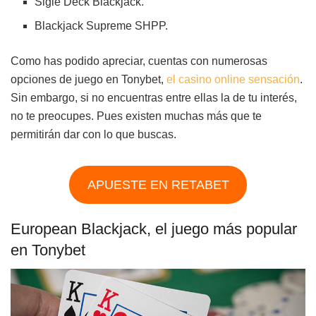
Sigle Deck Blackjack.
Blackjack Supreme SHPP.
Como has podido apreciar, cuentas con numerosas
opciones de juego en Tonybet,
el casino online sensación
.
Sin embargo, si no encuentras entre ellas la de tu interés,
no te preocupes. Pues existen muchas más que te
permitirán dar con lo que buscas.
APUESTE EN RETABET
European Blackjack, el juego más popular
en Tonybet