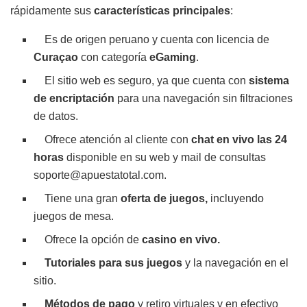
rápidamente sus
características principales
:
Es de origen peruano y cuenta con licencia de
Curaçao
con categoría
eGaming
.
El sitio web es seguro, ya que cuenta con
sistema
de encriptación
para una navegación sin filtraciones
de datos.
Ofrece atención al cliente con
chat en vivo las 24
horas
disponible en su web y mail de consultas
soporte@apuestatotal.com.
Tiene una gran
oferta de juegos,
incluyendo
juegos de mesa.
Ofrece la opción de
casino en vivo.
Tutoriales para sus juegos
y la navegación en el
sitio.
Métodos de pago
y retiro virtuales y en efectivo