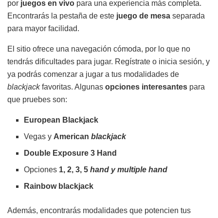
por
juegos en vivo
para una experiencia más completa.
Encontrarás la pestaña de este
juego de mesa
separada
para mayor facilidad.
El sitio ofrece una navegación cómoda, por lo que no
tendrás dificultades para jugar. Regístrate o inicia sesión, y
ya podrás comenzar a jugar a tus modalidades de
blackjack
favoritas. Algunas
opciones interesantes
para
que pruebes son:
European Blackjack
Vegas y
American
blackjack
Double Exposure 3 Hand
Opciones
1, 2, 3, 5
hand y multiple hand
Rainbow blackjack
Además, encontrarás modalidades que potencien tus