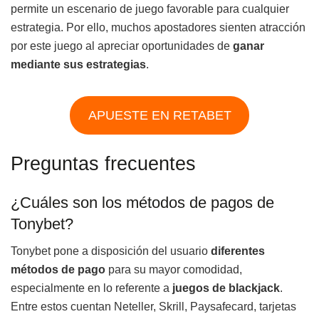
permite un escenario de juego favorable para cualquier
estrategia. Por ello, muchos apostadores sienten atracción
por este juego al apreciar oportunidades de
ganar
mediante sus estrategias
.
APUESTE EN RETABET
Preguntas frecuentes
¿Cuáles son los métodos de pagos de
Tonybet?
Tonybet pone a disposición del usuario
diferentes
métodos de pago
para su mayor comodidad,
especialmente en lo referente a
juegos de blackjack
.
Entre estos cuentan Neteller, Skrill, Paysafecard, tarjetas