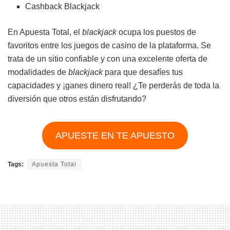
Cashback Blackjack
En Apuesta Total, el
blackjack
ocupa los puestos de
favoritos entre los juegos de casino de la plataforma. Se
trata de un sitio confiable y con una excelente oferta de
modalidades de
blackjack
para que desafíes tus
capacidades y ¡ganes dinero real! ¿Te perderás de toda la
diversión que otros están disfrutando?
APUESTE EN TE APUESTO
Tags:
Apuesta Total