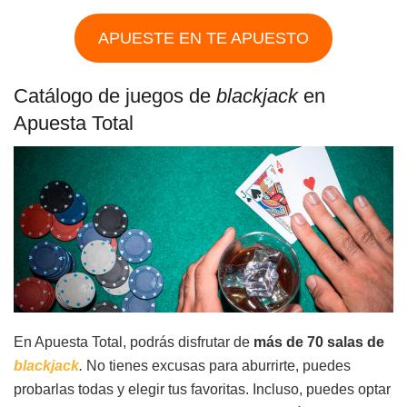
APUESTE EN TE APUESTO
Catálogo de juegos de
blackjack
en
Apuesta Total
En Apuesta Total, podrás disfrutar de
más de 70 salas de
blackjack
.
No tienes excusas para aburrirte, puedes
probarlas todas y elegir tus favoritas. Incluso, puedes optar