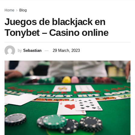
Home
Blog
Juegos de blackjack en
Tonybet – Casino online
by
Sebastian
29 March, 2023