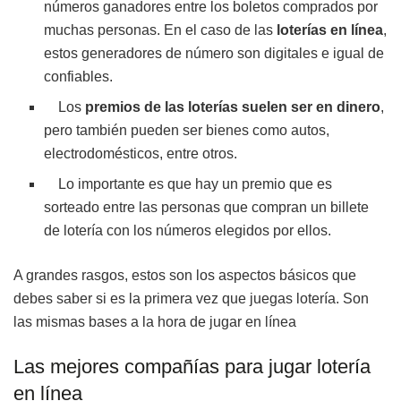
números ganadores entre los boletos comprados por
muchas personas. En el caso de las
loterías en línea
,
estos generadores de número son digitales e igual de
confiables.
Los
premios de las loterías suelen ser en dinero
,
pero también pueden ser bienes como autos,
electrodomésticos, entre otros.
Lo importante es que hay un premio que es
sorteado entre las personas que compran un billete
de lotería con los números elegidos por ellos.
A grandes rasgos, estos son los aspectos básicos que
debes saber si es la primera vez que juegas lotería. Son
las mismas bases a la hora de jugar en línea
Las mejores compañías para jugar lotería
en línea