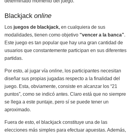
determinado momento del juego.
Blackjack
online
Los
juegos de blackjack,
en cualquiera de sus
modalidades, tienen como objetivo
“vencer a la banca”
.
Este juego es tan popular que hay una gran cantidad de
usuarios que constantemente participan en sus diferentes
partidas.
Por esto, al jugar vía
online
, los participantes necesitan
diseñar sus propias jugadas respecto a la finalidad del
juego. Esta, obviamente, consiste en alcanzar los “21
puntos”, como se indicó antes. Claro está que no siempre
se llega a este puntaje, pero sí se puede tener un
aproximado.
Fuera de esto, el blackjack constituye una de las
elecciones más simples para efectuar apuestas. Además,