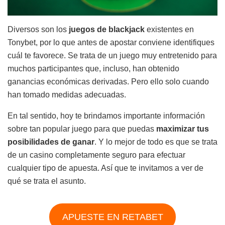
Diversos son los
juegos de blackjack
existentes en
Tonybet, por lo que antes de apostar conviene identifiques
cuál te favorece. Se trata de un juego muy entretenido para
muchos participantes que, incluso, han obtenido
ganancias económicas derivadas. Pero ello solo cuando
han tomado medidas adecuadas.
En tal sentido, hoy te brindamos importante información
sobre tan popular juego para que puedas
maximizar tus
posibilidades de ganar
. Y lo mejor de todo es que se trata
de un casino completamente seguro para efectuar
cualquier tipo de apuesta. Así que te invitamos a ver de
qué se trata el asunto.
APUESTE EN RETABET