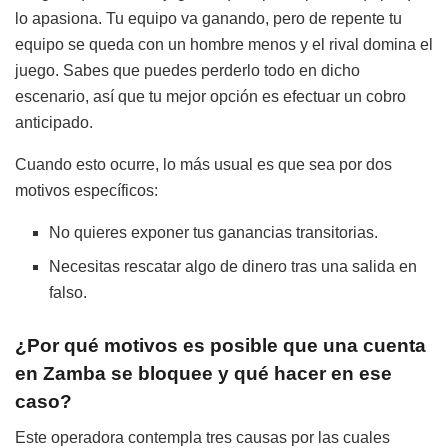
lo apasiona. Tu equipo va ganando, pero de repente tu
equipo se queda con un hombre menos y el rival domina el
juego. Sabes que puedes perderlo todo en dicho
escenario, así que tu mejor opción es efectuar un cobro
anticipado.
Cuando esto ocurre, lo más usual es que sea por dos
motivos específicos:
No quieres exponer tus ganancias transitorias.
Necesitas rescatar algo de dinero tras una salida en
falso.
¿Por qué motivos es posible que una cuenta
en Zamba se bloquee y qué hacer en ese
caso?
Este operadora contempla tres causas por las cuales