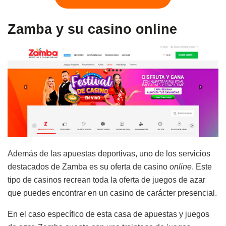
Zamba y su casino online
Además de las apuestas deportivas, uno de los servicios
destacados de Zamba es su oferta de casino
online
. Este
tipo de casinos recrean toda la oferta de juegos de azar
que puedes encontrar en un casino de carácter presencial.
En el caso específico de esta casa de apuestas y juegos