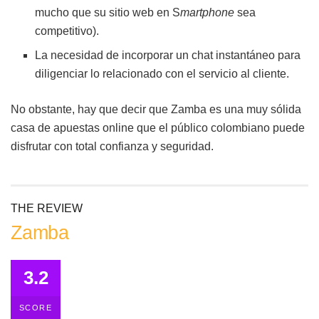
mucho que su sitio web en S
martphone
sea
competitivo).
La necesidad de incorporar un chat instantáneo para
diligenciar lo relacionado con el servicio al cliente.
No obstante, hay que decir que Zamba es una muy sólida
casa de apuestas online que el público colombiano puede
disfrutar con total confianza y seguridad.
THE REVIEW
Zamba
3.2
SCORE