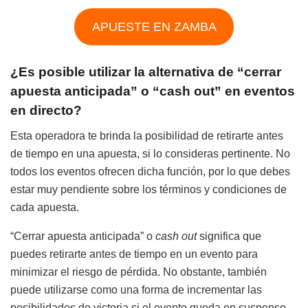
APUESTE EN ZAMBA
¿Es posible utilizar la alternativa de “cerrar
apuesta anticipada” o “cash out” en eventos
en directo?
Esta operadora te brinda la posibilidad de retirarte antes
de tiempo en una apuesta, si lo consideras pertinente. No
todos los eventos ofrecen dicha función, por lo que debes
estar muy pendiente sobre los términos y condiciones de
cada apuesta.
“Cerrar apuesta anticipada” o
cash out
significa que
puedes retirarte antes de tiempo en un evento para
minimizar el riesgo de pérdida. No obstante, también
puede utilizarse como una forma de incrementar las
posibilidades de victoria si el evento queda en suspenso