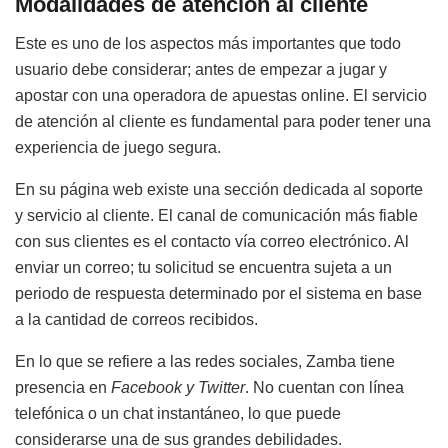
Modalidades de atención al cliente
Este es uno de los aspectos más importantes que todo
usuario debe considerar; antes de empezar a jugar y
apostar con una operadora de apuestas online. El servicio
de atención al cliente es fundamental para poder tener una
experiencia de juego segura.
En su página web existe una sección dedicada al soporte
y servicio al cliente. El canal de comunicación más fiable
con sus clientes es el contacto vía correo electrónico. Al
enviar un correo; tu solicitud se encuentra sujeta a un
periodo de respuesta determinado por el sistema en base
a la cantidad de correos recibidos.
En lo que se refiere a las redes sociales, Zamba tiene
presencia en
Facebook y Twitter
. No cuentan con línea
telefónica o un chat instantáneo, lo que puede
considerarse una de sus grandes debilidades.