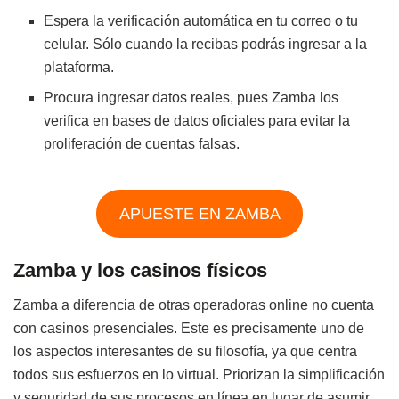
Espera la verificación automática en tu correo o tu
celular. Sólo cuando la recibas podrás ingresar a la
plataforma.
Procura ingresar datos reales, pues Zamba los
verifica en bases de datos oficiales para evitar la
proliferación de cuentas falsas.
APUESTE EN ZAMBA
Zamba y los casinos físicos
Zamba a diferencia de otras operadoras online no cuenta
con casinos presenciales. Este es precisamente uno de
los aspectos interesantes de su filosofía, ya que centra
todos sus esfuerzos en lo virtual. Priorizan la simplificación
y seguridad de sus procesos en línea en lugar de asumir