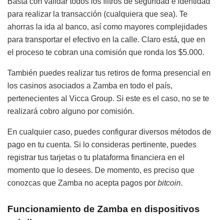
Basta con validar todos los filtros de seguridad e identidad
para realizar la transacción (cualquiera que sea). Te
ahorras la ida al banco, así como mayores complejidades
para transportar el efectivo en la calle. Claro está, que en
el proceso te cobran una comisión que ronda los $5.000.
También puedes realizar tus retiros de forma presencial en
los casinos asociados a Zamba en todo el país,
pertenecientes al Vicca Group. Si este es el caso, no se te
realizará cobro alguno por comisión.
En cualquier caso, puedes configurar diversos métodos de
pago en tu cuenta. Si lo consideras pertinente, puedes
registrar tus tarjetas o tu plataforma financiera en el
momento que lo desees. De momento, es preciso que
conozcas que Zamba no acepta pagos por
bitcoin
.
Funcionamiento de Zamba en dispositivos