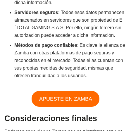
dicha información.
Servidores seguros:
Todos esos datos permanecen
almacenados en servidores que son propiedad de E
´TOTAL GAMING S.A.S. Por ello, ningún tercero sin
autorización puede acceder a dicha información.
Métodos de pago confiables
: Es clave la alianza de
Zamba con otras plataformas de pago seguras y
reconocidas en el mercado. Todas ellas cuentan con
sus propias medidas de seguridad, mismas que
ofrecen tranquilidad a los usuarios.
APUESTE EN ZAMBA
Consideraciones finales