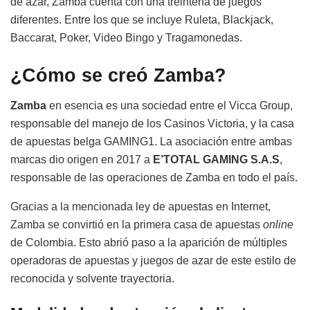
de azar, Zamba cuenta con una treintena de juegos
diferentes. Entre los que se incluye Ruleta, Blackjack,
Baccarat, Poker, Video Bingo y Tragamonedas.
¿Cómo se creó Zamba?
Zamba
en esencia es una sociedad entre el Vicca Group,
responsable del manejo de los Casinos Victoria, y la casa
de apuestas belga GAMING1. La asociación entre ambas
marcas dio origen en 2017 a
E’TOTAL GAMING S.A.S
,
responsable de las operaciones de Zamba en todo el país.
Gracias a la mencionada ley de apuestas en Internet,
Zamba se convirtió en la primera casa de apuestas
online
de Colombia. Esto abrió paso a la aparición de múltiples
operadoras de apuestas y juegos de azar de este estilo de
reconocida y solvente trayectoria.