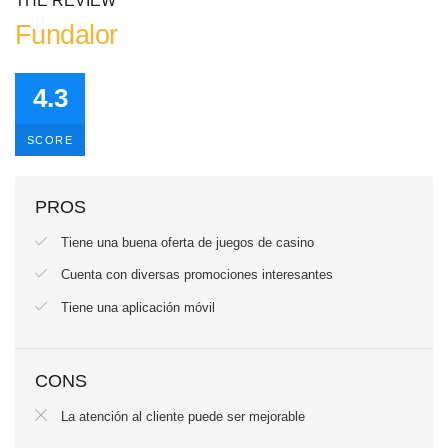
THE REVIEW
Fundalor
4.3
SCORE
PROS
Tiene una buena oferta de juegos de casino
Cuenta con diversas promociones interesantes
Tiene una aplicación móvil
CONS
La atención al cliente puede ser mejorable