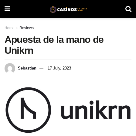
Home
Reviews
Apuesta de la mano de
Unikrn
Sebastian
17 July, 2023