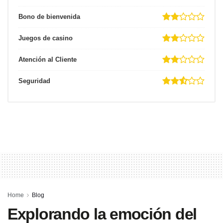
Bono de bienvenida
Juegos de casino
Atención al Cliente
Seguridad
Home
Blog
Explorando la emoción del