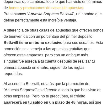
deportivas que cambiará todo lo que has visto en términos
de
bonos y promociones de casas de apuestas
.
Presentamos “
Apuesta Sorpresa Betkwiff
“, un nombre que
define perfectamente esta increíble ventaja.
A diferencia de otras casas de apuestas que ofrecen bonos
de bienvenida con un porcentaje del primer depósito,
Betkwiff tiene un bono exclusivo
para sus usuarios. Esta
promoción se asemeja a las apuestas gratuitas que
ofrecen otras empresas, pero con un enfoque más
singular: Se agrega a tu cuenta después de realizar tu
primera apuesta en el sitio, siguiendo las reglas
requeridas.
Al acceder a Betkwiff, notarás que la promoción de
“Apuesta Sorpresa” es diferente a todo lo que has visto en
otras empresas. Pero no te preocupes, el crédito
aparecerá en tu saldo en un plazo de 48 horas
, así que