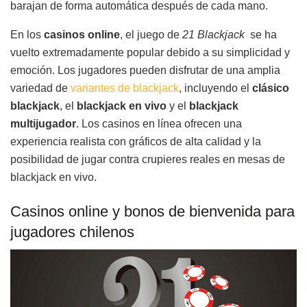
barajan de forma automática después de cada mano.
En los
casinos online
, el juego de
21 Blackjack
se ha
vuelto extremadamente popular debido a su simplicidad y
emoción. Los jugadores pueden disfrutar de una amplia
variedad de
variantes de blackjack
, incluyendo el
clásico
blackjack
, el
blackjack en vivo
y el
blackjack
multijugador
. Los casinos en línea ofrecen una
experiencia realista con gráficos de alta calidad y la
posibilidad de jugar contra crupieres reales en mesas de
blackjack en vivo.
Casinos online y bonos de bienvenida para
jugadores chilenos