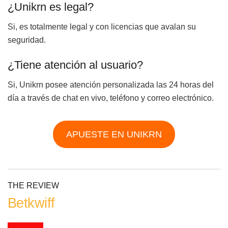
¿Unikrn es legal?
Si, es totalmente legal y con licencias que avalan su
seguridad.
¿Tiene atención al usuario?
Si, Unikrn posee atención personalizada las 24 horas del
día a través de chat en vivo, teléfono y correo electrónico.
APUESTE EN UNIKRN
THE REVIEW
Betkwiff