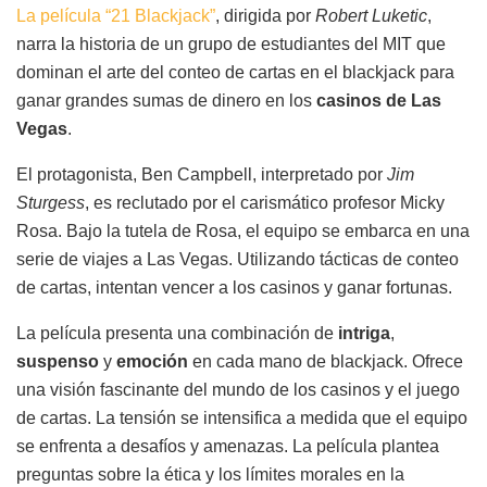
La película “21 Blackjack”
, dirigida por
Robert Luketic
,
narra la historia de un grupo de estudiantes del MIT que
dominan el arte del conteo de cartas en el blackjack para
ganar grandes sumas de dinero en los
casinos de Las
Vegas
.
El protagonista, Ben Campbell, interpretado por
Jim
Sturgess
, es reclutado por el carismático profesor Micky
Rosa. Bajo la tutela de Rosa, el equipo se embarca en una
serie de viajes a Las Vegas. Utilizando tácticas de conteo
de cartas, intentan vencer a los casinos y ganar fortunas.
La película presenta una combinación de
intriga
,
suspenso
y
emoción
en cada mano de blackjack. Ofrece
una visión fascinante del mundo de los casinos y el juego
de cartas. La tensión se intensifica a medida que el equipo
se enfrenta a desafíos y amenazas. La película plantea
preguntas sobre la ética y los límites morales en la