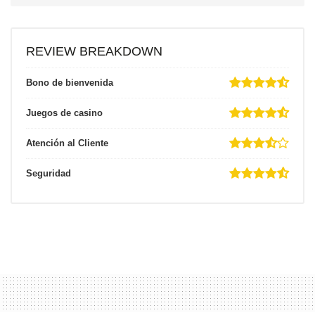
REVIEW BREAKDOWN
Bono de bienvenida
Juegos de casino
Atención al Cliente
Seguridad