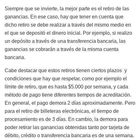
Siempre que se invierte, la mejor parte es el retiro de las
ganancias. En ese caso, hay que tener en cuenta que
dicho retiro se debe realizar a través del mismo medio en
el que se depositó el dinero inicial. Por ejemplo, si realizo
un depósito a través de una transferencia bancaria, las
ganancias se cobrarán a través de la misma cuenta
bancaria.
Cabe destacar que estos retiros tienen ciertos plazos y
condiciones que hay que respetar, como por ejemplo el
límite de retiro, que es hasta $5.000 por semana, y cada
método de pago tiene diferentes tiempos de acreditación.
En general, el pago demora 2 días aproximadamente. Pero
para el retiro de billeteras electrónicas, el tiempo de
procesamiento es de 3 días. En cambio, la demora para
poder retirar las ganancias obtenidas tanto por tarjeta de
débito, crédito o transferencia bancaria es de una semana.