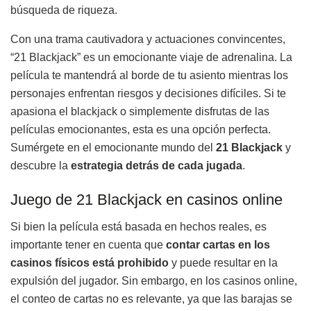
búsqueda de riqueza.
Con una trama cautivadora y actuaciones convincentes,
“21 Blackjack” es un emocionante viaje de adrenalina. La
película te mantendrá al borde de tu asiento mientras los
personajes enfrentan riesgos y decisiones difíciles. Si te
apasiona el blackjack o simplemente disfrutas de las
películas emocionantes, esta es una opción perfecta.
Sumérgete en el emocionante mundo del
21 Blackjack
y
descubre la
estrategia detrás de cada jugada
.
Juego de 21 Blackjack en casinos online
Si bien la película está basada en hechos reales, es
importante tener en cuenta que
contar cartas en los
casinos físicos está prohibido
y puede resultar en la
expulsión del jugador. Sin embargo, en los casinos online,
el conteo de cartas no es relevante, ya que las barajas se