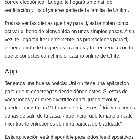
correo electrónico. Luego, te llegará un email de
verificación y ¡listo! ya eres parte de la familia de Unikrn.
Podrás ver las ofertas que hay para tí, así también como
activar el bono de bienvenida en unos simples pasos. A su
vez, te llegarán frecuentemente las promociones para tí,
dependiendo de tus juegos favoritos y la frecuencia con la
que te conectes con el mejor casino online de Chile.
App
Tenemos una buena noticia: Unikrn tiene una aplicación
para que te entretengas desde dónde estés. Si estás de
vacaciones y quieres divertirte con tu juego favorito,
puedes hacerlo las 24 horas del día. Si está frío y no tienes
ganas de salir de tu casa, ¿qué mejor que tomarte un café
mientras te entretienes con una partida de blackjack?
Esta aplicación está disponible para todos los dispositivos