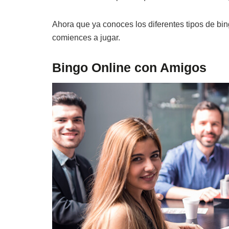
Ahora que ya conoces los diferentes tipos de bi
comiences a jugar.
Bingo Online con Amigos