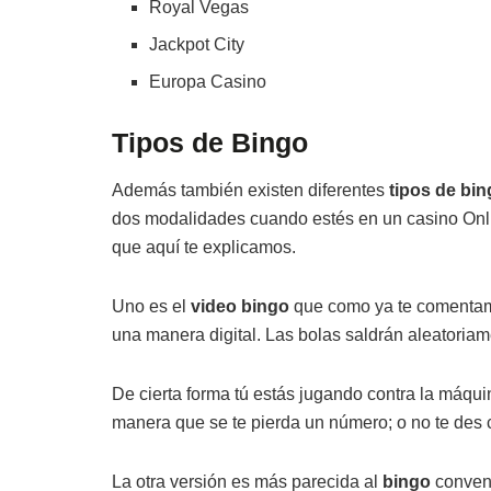
Royal Vegas
Jackpot City
Europa Casino
Tipos de Bingo
Además también existen diferentes
tipos de bin
dos modalidades cuando estés en un casino On
que aquí te explicamos.
Uno es el
video bingo
que como ya te comentamo
una manera digital. Las bolas saldrán aleatoria
De cierta forma tú estás jugando contra la máqu
manera que se te pierda un número; o no te des c
La otra versión es más parecida al
bingo
convenc