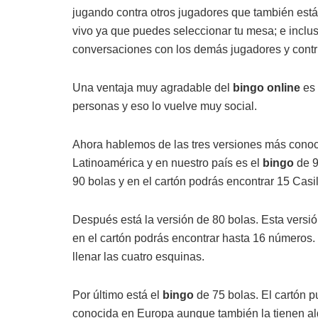
jugando contra otros jugadores que también está
vivo ya que puedes seleccionar tu mesa; e inclu
conversaciones con los demás jugadores y contr
Una ventaja muy agradable del
bingo online
es 
personas y eso lo vuelve muy social.
Ahora hablemos de las tres versiones más conoc
Latinoamérica y en nuestro país es el
bingo
de 9
90 bolas y en el cartón podrás encontrar 15 Casi
Después está la versión de 80 bolas. Esta versi
en el cartón podrás encontrar hasta 16 números. 
llenar las cuatro esquinas.
Por último está el
bingo
de 75 bolas. El cartón p
conocida en Europa aunque también la tienen al