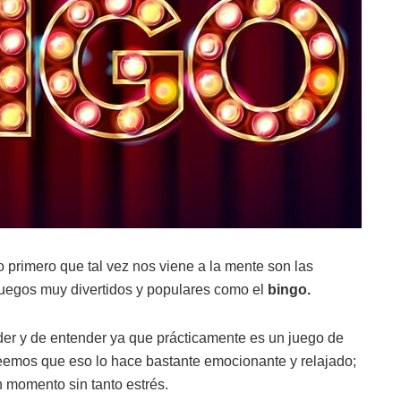
primero que tal vez nos viene a la mente son las
uegos muy divertidos y populares como el
bingo.
der y de entender ya que prácticamente es un juego de
reemos que eso lo hace bastante emocionante y relajado;
n momento sin tanto estrés.