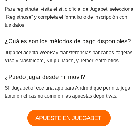
Para registrarte, visita el sitio oficial de Jugabet, selecciona
“Registrarse” y completa el formulario de inscripción con
tus datos.
¿Cuáles son los métodos de pago disponibles?
Jugabet acepta WebPay, transferencias bancarias, tarjetas
Visa y Mastercard, Khipu, Mach, y Tether, entre otros.
¿Puedo jugar desde mi móvil?
Sí, Jugabet ofrece una app para Android que permite jugar
tanto en el casino como en las apuestas deportivas.
APUESTE EN JUEGABET