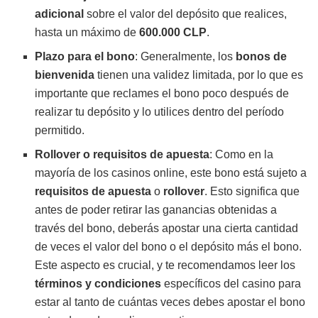
adicional
sobre el valor del depósito que realices,
hasta un máximo de
600.000 CLP
.
Plazo para el bono
: Generalmente, los
bonos de
bienvenida
tienen una validez limitada, por lo que es
importante que reclames el bono poco después de
realizar tu depósito y lo utilices dentro del período
permitido.
Rollover o requisitos de apuesta
: Como en la
mayoría de los casinos online, este bono está sujeto a
requisitos de apuesta
o
rollover
. Esto significa que
antes de poder retirar las ganancias obtenidas a
través del bono, deberás apostar una cierta cantidad
de veces el valor del bono o el depósito más el bono.
Este aspecto es crucial, y te recomendamos leer los
términos y condiciones
específicos del casino para
estar al tanto de cuántas veces debes apostar el bono