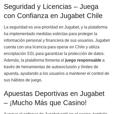
Seguridad y Licencias – Juega
con Confianza en Jugabet Chile
La seguridad es una prioridad en Jugabet, y la plataforma
ha implementado medidas estrictas para proteger la
información personal y financiera de sus usuarios. Jugabet
cuenta con una licencia para operar en Chile y utiliza
encriptación SSL para garantizar la protección de datos.
Además, la plataforma fomenta el
juego responsable
a
través de herramientas de autoexclusión y límites de
apuesta, ayudando a los usuarios a mantener el control de
sus hábitos de juego.
Apuestas Deportivas en Jugabet
– ¡Mucho Más que Casino!