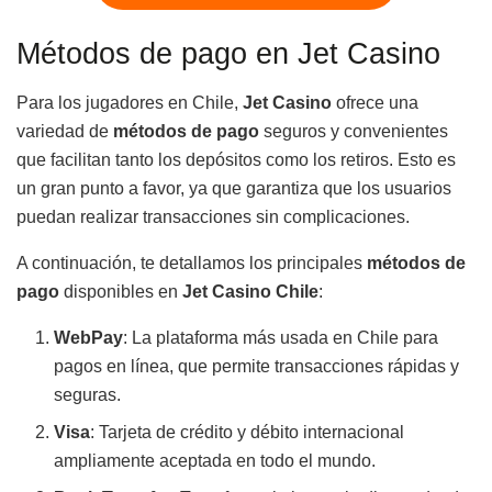
Métodos de pago en Jet Casino
Para los jugadores en Chile,
Jet Casino
ofrece una
variedad de
métodos de pago
seguros y convenientes
que facilitan tanto los depósitos como los retiros. Esto es
un gran punto a favor, ya que garantiza que los usuarios
puedan realizar transacciones sin complicaciones.
A continuación, te detallamos los principales
métodos de
pago
disponibles en
Jet Casino Chile
:
WebPay
: La plataforma más usada en Chile para
pagos en línea, que permite transacciones rápidas y
seguras.
Visa
: Tarjeta de crédito y débito internacional
ampliamente aceptada en todo el mundo.