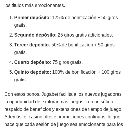
los títulos más emocionantes.
Primer depósito:
125% de bonificación + 50 giros
gratis.
Segundo depósito:
25 giros gratis adicionales.
Tercer depósito:
50% de bonificación + 50 giros
gratis.
Cuarto depósito:
75 giros gratis.
Quinto depósito:
100% de bonificación + 100 giros
gratis.
Con estos bonos, Jugabet facilita a los nuevos jugadores
la oportunidad de explorar más juegos, con un sólido
respaldo de beneficios y extensiones de tiempo de juego.
Además, el casino ofrece promociones continuas, lo que
hace que cada sesión de juego sea emocionante para los