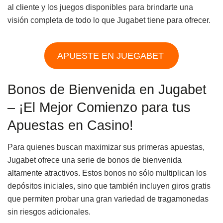
al cliente y los juegos disponibles para brindarte una
visión completa de todo lo que Jugabet tiene para ofrecer.
APUESTE EN JUEGABET
Bonos de Bienvenida en Jugabet
– ¡El Mejor Comienzo para tus
Apuestas en Casino!
Para quienes buscan maximizar sus primeras apuestas,
Jugabet ofrece una serie de bonos de bienvenida
altamente atractivos. Estos bonos no sólo multiplican los
depósitos iniciales, sino que también incluyen giros gratis
que permiten probar una gran variedad de tragamonedas
sin riesgos adicionales.