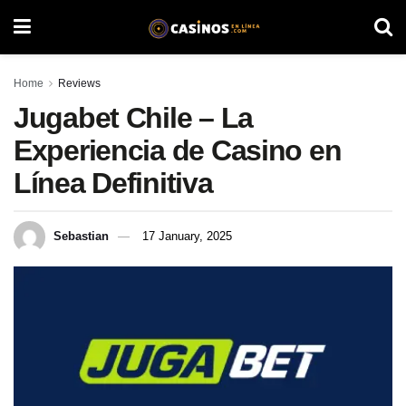
Home
Reviews
Jugabet Chile – La
Experiencia de Casino en
Línea Definitiva
Sebastian
17 January, 2025