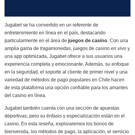
Jugabet se ha convertido en un referente de
entretenimiento en línea en el país, destacando
particularmente en el área de
juegos de casino
. Con una
amplia gama de
tragamonedas
, juegos de
casino en vivo
y
una app optimizada, Jugabet ofrece a sus usuarios una
experiencia completa y emocionante. Además, su enfoque
en la seguridad, el soporte al cliente de primer nivel y una
variedad de métodos de pago populares en Chile hacen
de esta plataforma una opción confiable para los amantes
del casino en línea.
Jugabet también cuenta con una sección de apuestas
deportivas, pero su énfasis y especialización están en el
casino. En esta reseña, exploraremos los bonos de
bienvenida, los métodos de pago, la aplicación, el servicio