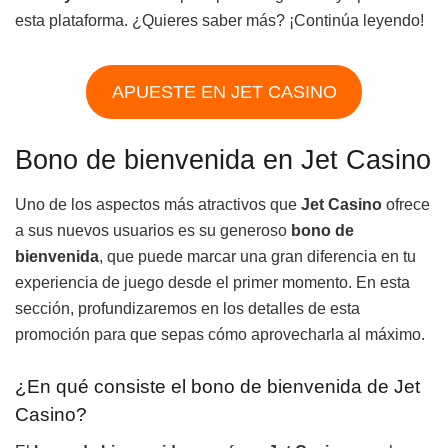
esta plataforma. ¿Quieres saber más? ¡Continúa leyendo!
APUESTE EN JET CASINO
Bono de bienvenida en Jet Casino
Uno de los aspectos más atractivos que
Jet Casino
ofrece
a sus nuevos usuarios es su generoso
bono de
bienvenida
, que puede marcar una gran diferencia en tu
experiencia de juego desde el primer momento. En esta
sección, profundizaremos en los detalles de esta
promoción para que sepas cómo aprovecharla al máximo.
¿En qué consiste el bono de bienvenida de Jet
Casino?