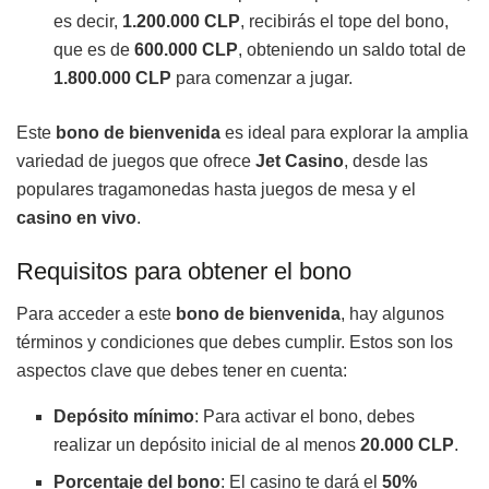
es decir,
1.200.000 CLP
, recibirás el tope del bono,
que es de
600.000 CLP
, obteniendo un saldo total de
1.800.000 CLP
para comenzar a jugar.
Este
bono de bienvenida
es ideal para explorar la amplia
variedad de juegos que ofrece
Jet Casino
, desde las
populares tragamonedas hasta juegos de mesa y el
casino en vivo
.
Requisitos para obtener el bono
Para acceder a este
bono de bienvenida
, hay algunos
términos y condiciones que debes cumplir. Estos son los
aspectos clave que debes tener en cuenta:
Depósito mínimo
: Para activar el bono, debes
realizar un depósito inicial de al menos
20.000 CLP
.
Porcentaje del bono
: El casino te dará el
50%