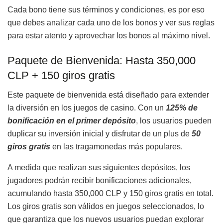
Cada bono tiene sus términos y condiciones, es por eso
que debes analizar cada uno de los bonos y ver sus reglas
para estar atento y aprovechar los bonos al máximo nivel.
Paquete de Bienvenida: Hasta 350,000
CLP + 150 giros gratis
Este paquete de bienvenida está diseñado para extender
la diversión en los juegos de casino. Con un
125% de
bonificación en el primer depósito
, los usuarios pueden
duplicar su inversión inicial y disfrutar de un plus de
50
giros gratis
en las tragamonedas más populares.
A medida que realizan sus siguientes depósitos, los
jugadores podrán recibir bonificaciones adicionales,
acumulando hasta 350,000 CLP y 150 giros gratis en total.
Los giros gratis son válidos en juegos seleccionados, lo
que garantiza que los nuevos usuarios puedan explorar