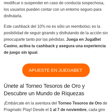
modificar o suspender en caso de conducta sospechosa,
los usuarios pueden contar con un entorno seguro para
disfrutarla.
Este cashback del 10% no es sólo un reembolso; es la
posibilidad de seguir girando y disfrutando de la acción sin
preocuparte tanto por las pérdidas.
Juega en JugaBet
Casino, activa tu cashback y asegura una experiencia
de juego sin igual
.
APUESTE EN JUEGABET
Únete al Torneo Tesoros de Oro y
Descubre un Mundo de Riquezas
¡Embárcate en la aventura del
Torneo Tesoros de Oro
de
Pragmatic Play! Desde el
1 al 7 de noviembre
, cada giro