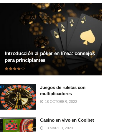
Introducción al póker en línea: consejos
para principiantes
Juegos de ruletas con
multiplicadores
18 OCTOBER, 2022
Casino en vivo en Coolbet
13 MARCH, 2023