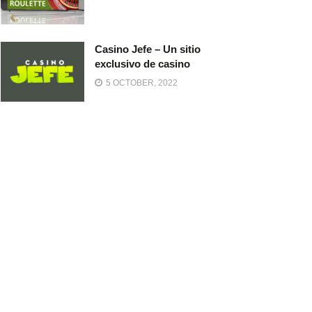
Casino Jefe – Un sitio
exclusivo de casino
5 OCTOBER, 2022