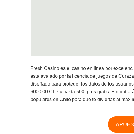
Fresh Casino es el casino en línea por excelencia
está avalado por la licencia de juegos de Curaz
diseñado para proteger los datos de los usuario
600.000 CLP y hasta 500 giros gratis. Encontrar
populares en Chile para que te diviertas al máxi
APUES