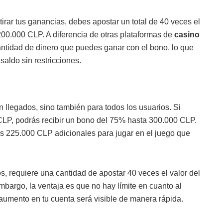
irar tus ganancias, debes apostar un total de 40 veces el
200.000 CLP. A diferencia de otras plataformas de
casino
antidad de dinero que puedes ganar con el bono, lo que
saldo sin restricciones.
 llegados, sino también para todos los usuarios. Si
 CLP, podrás recibir un bono del 75% hasta 300.000 CLP.
s 225.000 CLP adicionales para jugar en el juego que
os, requiere una cantidad de apostar 40 veces el valor del
mbargo, la ventaja es que no hay límite en cuanto al
 aumento en tu cuenta será visible de manera rápida.