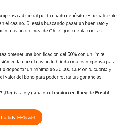
mpensa adicional por tu cuarto depósito, especialmente
en el casino. Si estás buscando pasar un buen rato y
ejor casino en línea de Chile, que cuenta con las
ás obtener una bonificación del 50% con un límite
sión en la que el casino te brinda una recompensa para
rio depositar un mínimo de 20.000 CLP en tu cuenta y
l valor del bono para poder retirar tus ganancias.
? ¡Regístrate y gana en el
casino en línea
de
Fresh
!
TE EN FRESH