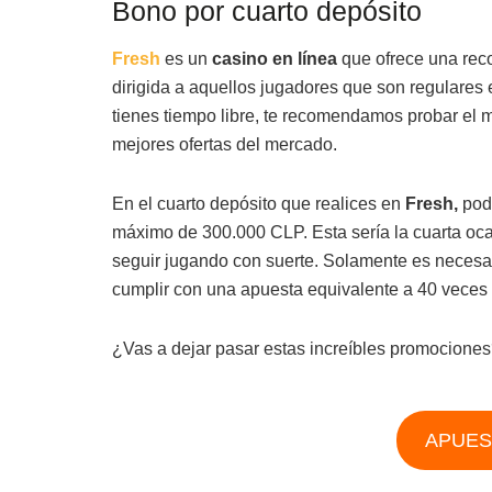
Bono por cuarto depósito
Fresh
es un
casino en línea
que ofrece una reco
dirigida a aquellos jugadores que son regulares 
tienes tiempo libre, te recomendamos probar el m
mejores ofertas del mercado.
En el cuarto depósito que realices en
Fresh,
podr
máximo de 300.000 CLP. Esta sería la cuarta oca
seguir jugando con suerte. Solamente es necesa
cumplir con una apuesta equivalente a 40 veces e
¿Vas a dejar pasar estas increíbles promociones
APUES