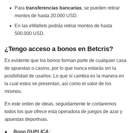
Para
transferencias bancarias
, se pueden retirar
montos de hasta 20.000 USD.
En las eWallets podrás retirar montos de hasta
500.000 USD.
¿Tengo acceso a bonos en Betcris?
Es evidente que los bonos forman parte de cualquier casa
de apuestas o casino, por lo que nunca estarás sin la
posibilidad de usarlos. Lo que sí cambia es la manera en
la cual estos se presentan, así como el valor de los
mismos.
En este orden de ideas, seguidamente te contaremos
todos los que ofrece esta operadora de juegos de azar y
apuestas deportivas.
●
Bono DUPLICA: