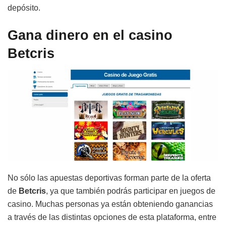
depósito.
Gana dinero en el casino
Betcris
No sólo las apuestas deportivas forman parte de la oferta
de
Betcris
, ya que también podrás participar en juegos de
casino. Muchas personas ya están obteniendo ganancias
a través de las distintas opciones de esta plataforma, entre