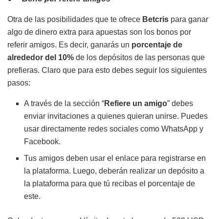
Otra de las posibilidades que te ofrece
Betcris
para ganar
algo de dinero extra para apuestas son los bonos por
referir amigos. Es decir, ganarás un
porcentaje de
alrededor del 10%
de los depósitos de las personas que
prefieras. Claro que para esto debes seguir los siguientes
pasos:
A través de la sección “
Refiere un amigo
” debes
enviar invitaciones a quienes quieran unirse. Puedes
usar directamente redes sociales como WhatsApp y
Facebook.
Tus amigos deben usar el enlace para registrarse en
la plataforma. Luego, deberán realizar un depósito a
la plataforma para que tú recibas el porcentaje de
este.