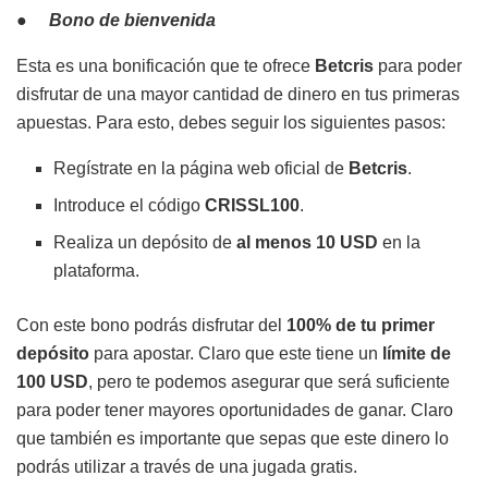
●
Bono de bienvenida
Esta es una bonificación que te ofrece
Betcris
para poder
disfrutar de una mayor cantidad de dinero en tus primeras
apuestas. Para esto, debes seguir los siguientes pasos:
Regístrate en la página web oficial de
Betcris
.
Introduce el código
CRISSL100
.
Realiza un depósito de
al menos 10 USD
en la
plataforma.
Con este bono podrás disfrutar del
100% de tu primer
depósito
para apostar. Claro que este tiene un
límite de
100 USD
, pero te podemos asegurar que será suficiente
para poder tener mayores oportunidades de ganar. Claro
que también es importante que sepas que este dinero lo
podrás utilizar a través de una jugada gratis.