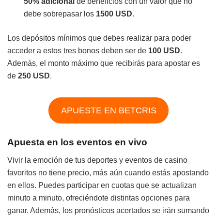
50% adicional
de beneficios con un valor que no
debe sobrepasar los
1500 USD
.
Los depósitos mínimos que debes realizar para poder
acceder a estos tres bonos deben ser de
100
USD
.
Además, el monto máximo que recibirás para apostar es
de
250 USD
.
APUESTE EN BETCRIS
Apuesta en los eventos en vivo
Vivir la emoción de tus deportes y eventos de casino
favoritos no tiene precio, más aún cuando estás apostando
en ellos. Puedes participar en cuotas que se actualizan
minuto a minuto, ofreciéndote distintas opciones para
ganar. Además, los pronósticos acertados se irán sumando