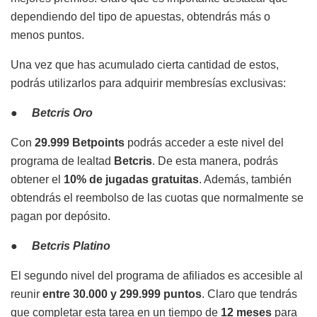
dependiendo del tipo de apuestas, obtendrás más o
menos puntos.
Una vez que has acumulado cierta cantidad de estos,
podrás utilizarlos para adquirir membresías exclusivas:
●
Betcris Oro
Con
29.999 Betpoints
podrás acceder a este nivel del
programa de lealtad
Betcris
. De esta manera, podrás
obtener el
10% de jugadas gratuitas
. Además, también
obtendrás el reembolso de las cuotas que normalmente se
pagan por depósito.
●
Betcris Platino
El segundo nivel del programa de afiliados es accesible al
reunir
entre 30.000 y 299.999 puntos
. Claro que tendrás
que completar esta tarea en un tiempo de
12 meses
para