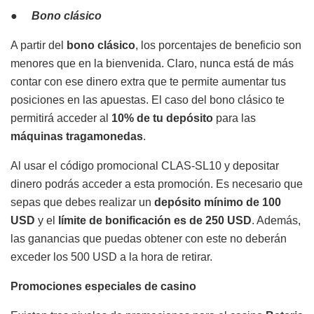
●
Bono clásico
A partir del
bono clásico
, los porcentajes de beneficio son
menores que en la bienvenida. Claro, nunca está de más
contar con ese dinero extra que te permite aumentar tus
posiciones en las apuestas. El caso del bono clásico te
permitirá acceder al
10% de tu depósito
para las
máquinas tragamonedas
.
Al usar el código promocional CLAS-SL10 y depositar
dinero podrás acceder a esta promoción. Es necesario que
sepas que debes realizar un
depósito mínimo de 100
USD
y el
límite de bonificación es de 250 USD
. Además,
las ganancias que puedas obtener con este no deberán
exceder los 500 USD a la hora de retirar.
Promociones especiales de casino