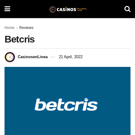
Home
Reviews
Betcris
CasinosenLinea
21 April, 2022