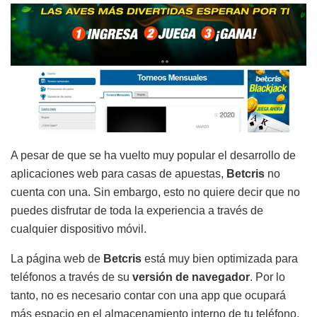
A pesar de que se ha vuelto muy popular el desarrollo de
aplicaciones web para casas de apuestas,
Betcris
no
cuenta con una. Sin embargo, esto no quiere decir que no
puedes disfrutar de toda la experiencia a través de
cualquier dispositivo móvil.
La página web de
Betcris
está muy bien optimizada para
teléfonos a través de su
versión de navegador
. Por lo
tanto, no es necesario contar con una app que ocupará
más espacio en el almacenamiento interno de tu teléfono.