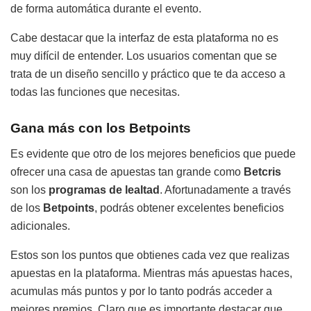
de forma automática durante el evento.
Cabe destacar que la interfaz de esta plataforma no es
muy difícil de entender. Los usuarios comentan que se
trata de un diseño sencillo y práctico que te da acceso a
todas las funciones que necesitas.
Gana más con los Betpoints
Es evidente que otro de los mejores beneficios que puede
ofrecer una casa de apuestas tan grande como
Betcris
son los
programas de lealtad
. Afortunadamente a través
de los
Betpoints
, podrás obtener excelentes beneficios
adicionales.
Estos son los puntos que obtienes cada vez que realizas
apuestas en la plataforma. Mientras más apuestas haces,
acumulas más puntos y por lo tanto podrás acceder a
mejores premios. Claro que es importante destacar que