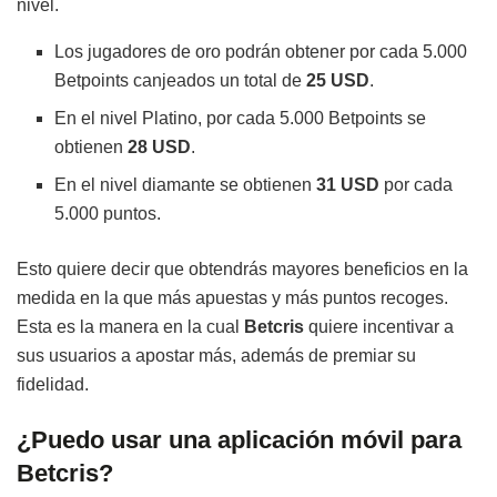
nivel.
Los jugadores de oro podrán obtener por cada 5.000
Betpoints canjeados un total de
25 USD
.
En el nivel Platino, por cada 5.000 Betpoints se
obtienen
28 USD
.
En el nivel diamante se obtienen
31 USD
por cada
5.000 puntos.
Esto quiere decir que obtendrás mayores beneficios en la
medida en la que más apuestas y más puntos recoges.
Esta es la manera en la cual
Betcris
quiere incentivar a
sus usuarios a apostar más, además de premiar su
fidelidad.
¿Puedo usar una aplicación móvil para
Betcris?