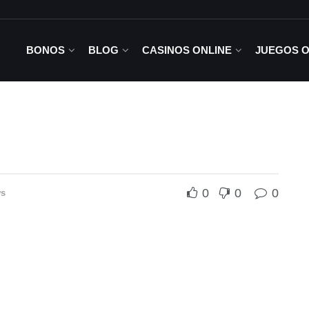
BONOS
BLOG
CASINOS ONLINE
JUEGOS O
0
0
0
ws