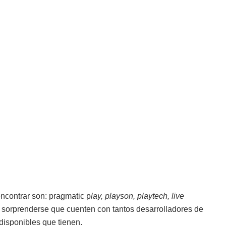
contrar son: pragmatic p
lay, playson, playtech, live
sorprenderse que cuenten con tantos desarrolladores de
disponibles que tienen.