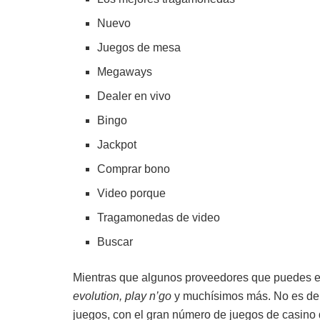
Nuevo
Juegos de mesa
Megaways
Dealer en vivo
Bingo
Jackpot
Comprar bono
Video porque
Tragamonedas de video
Buscar
Mientras que algunos proveedores que puedes en
evolution, play n’go
y muchísimos más. No es de 
juegos, con el gran número de juegos de casino 