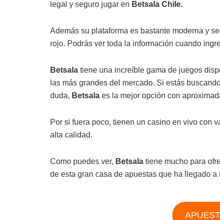
legal y seguro jugar en
Betsala Chile.
Además su plataforma es bastante moderna y seg
rojo. Podrás ver toda la información cuando ingres
Betsala
tiene una increíble gama de juegos disp
las más grandes del mercado. Si estás buscando
duda,
Betsala
es la mejor opción con aproximad
Por si fuera poco, tienen un casino en vivo con 
alta calidad.
Como puedes ver,
Betsala
tiene mucho para ofre
de esta gran casa de apuestas que ha llegado a 
APUEST