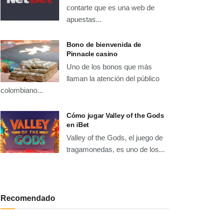
contarte que es una web de
apuestas...
Bono de bienvenida de
Pinnacle casino
Uno de los bonos que más
llaman la atención del público
colombiano...
Cómo jugar Valley of the Gods
en iBet
Valley of the Gods, el juego de
tragamonedas, es uno de los...
Recomendado