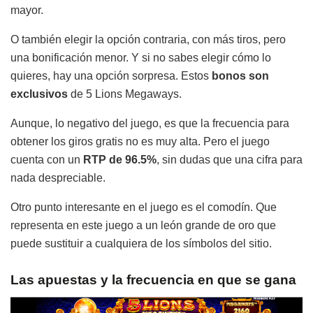
mayor.
O también elegir la opción contraria, con más tiros, pero
una bonificación menor. Y si no sabes elegir cómo lo
quieres, hay una opción sorpresa. Estos
bonos son
exclusivos
de 5 Lions Megaways.
Aunque, lo negativo del juego, es que la frecuencia para
obtener los giros gratis no es muy alta. Pero el juego
cuenta con un
RTP de 96.5%
, sin dudas que una cifra para
nada despreciable.
Otro punto interesante en el juego es el comodín. Que
representa en este juego a un león grande de oro que
puede sustituir a cualquiera de los símbolos del sitio.
Las apuestas y la frecuencia en que se gana