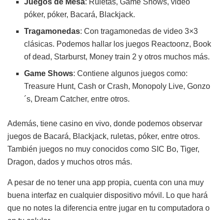
Juegos de Mesa
: Ruletas, Game Shows, video
póker, póker, Bacará, Blackjack.
Tragamonedas
: Con tragamonedas de video 3×3
clásicas. Podemos hallar los juegos Reactoonz, Book
of dead, Starburst, Money train 2 y otros muchos más.
Game Shows
: Contiene algunos juegos como:
Treasure Hunt, Cash or Crash, Monopoly Live, Gonzo
´s, Dream Catcher, entre otros.
Además, tiene casino en vivo, donde podemos observar
juegos de Bacará, Blackjack, ruletas, póker, entre otros.
También juegos no muy conocidos como SIC Bo, Tiger,
Dragon, dados y muchos otros más.
A pesar de no tener una app propia, cuenta con una muy
buena interfaz en cualquier dispositivo móvil. Lo que hará
que no notes la diferencia entre jugar en tu computadora o