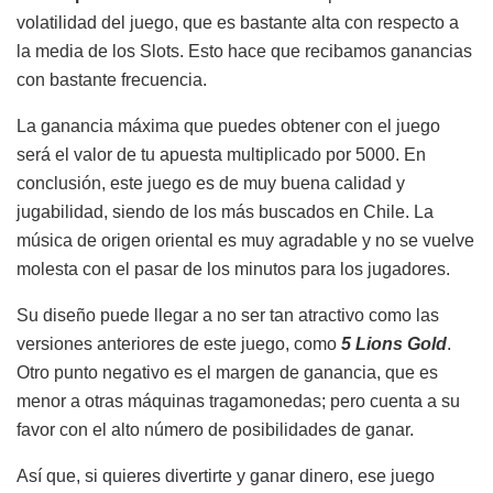
volatilidad del juego, que es bastante alta con respecto a
la media de los Slots. Esto hace que recibamos ganancias
con bastante frecuencia.
La ganancia máxima que puedes obtener con el juego
será el valor de tu apuesta multiplicado por 5000. En
conclusión, este juego es de muy buena calidad y
jugabilidad, siendo de los más buscados en Chile. La
música de origen oriental es muy agradable y no se vuelve
molesta con el pasar de los minutos para los jugadores.
Su diseño puede llegar a no ser tan atractivo como las
versiones anteriores de este juego, como
5 Lions Gold
.
Otro punto negativo es el margen de ganancia, que es
menor a otras máquinas tragamonedas; pero cuenta a su
favor con el alto número de posibilidades de ganar.
Así que, si quieres divertirte y ganar dinero, ese juego