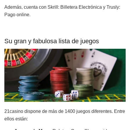
Además, cuenta con Skrill: Billetera Electrónica y Trusly:
Pago online.
Su gran y fabulosa lista de juegos
21casino dispone de más de 1400 juegos diferentes. Entre
ellos están: