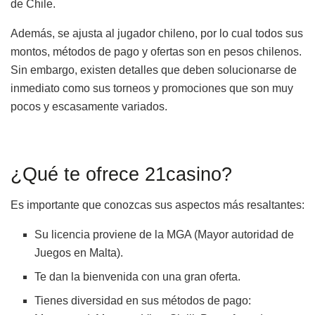
de Chile.
Además, se ajusta al jugador chileno, por lo cual todos sus
montos, métodos de pago y ofertas son en pesos chilenos.
Sin embargo, existen detalles que deben solucionarse de
inmediato como sus torneos y promociones que son muy
pocos y escasamente variados.
¿Qué te ofrece 21casino?
Es importante que conozcas sus aspectos más resaltantes:
Su licencia proviene de la MGA (Mayor autoridad de
Juegos en Malta).
Te dan la bienvenida con una gran oferta.
Tienes diversidad en sus métodos de pago: