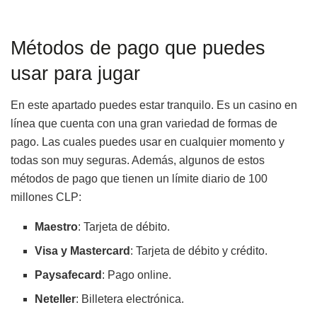
Métodos de pago que puedes
usar para jugar
En este apartado puedes estar tranquilo. Es un casino en
línea que cuenta con una gran variedad de formas de
pago. Las cuales puedes usar en cualquier momento y
todas son muy seguras. Además, algunos de estos
métodos de pago que tienen un límite diario de 100
millones CLP:
Maestro
: Tarjeta de débito.
Visa y Mastercard
: Tarjeta de débito y crédito.
Paysafecard
: Pago online.
Neteller
: Billetera electrónica.