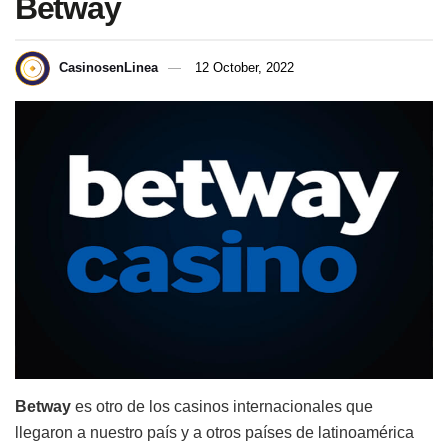
Betway
CasinosenLinea
12 October, 2022
Betway
es otro de los casinos internacionales que
llegaron a nuestro país y a otros países de latinoamérica