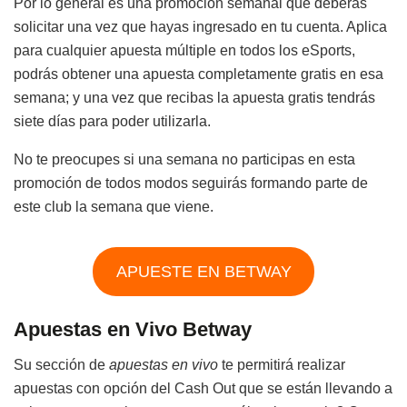
Por lo general es una promoción semanal que deberás
solicitar una vez que hayas ingresado en tu cuenta. Aplica
para cualquier apuesta múltiple en todos los eSports,
podrás obtener una apuesta completamente gratis en esa
semana; y una vez que recibas la apuesta gratis tendrás
siete días para poder utilizarla.
No te preocupes si una semana no participas en esta
promoción de todos modos seguirás formando parte de
este club la semana que viene.
APUESTE EN BETWAY
Apuestas en Vivo Betway
Su sección de
apuestas en vivo
te permitirá realizar
apuestas con opción del Cash Out que se están llevando a