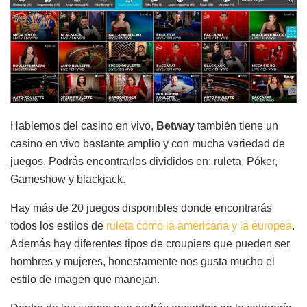
Hablemos del casino en vivo,
Betway
también tiene un
casino en vivo bastante amplio y con mucha variedad de
juegos. Podrás encontrarlos divididos en: ruleta, Póker,
Gameshow y blackjack.
Hay más de 20 juegos disponibles donde encontrarás
todos los estilos de
ruleta como la americana y la europea
.
Además hay diferentes tipos de croupiers que pueden ser
hombres y mujeres, honestamente nos gusta mucho el
estilo de imagen que manejan.