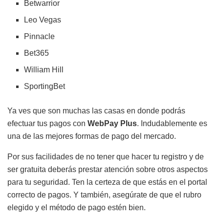
Betwarrior
Leo Vegas
Pinnacle
Bet365
William Hill
SportingBet
Ya ves que son muchas las casas en donde podrás
efectuar tus pagos con
WebPay Plus
. Indudablemente es
una de las mejores formas de pago del mercado.
Por sus facilidades de no tener que hacer tu registro y de
ser gratuita deberás prestar atención sobre otros aspectos
para tu seguridad. Ten la certeza de que estás en el portal
correcto de pagos. Y también, asegúrate de que el rubro
elegido y el método de pago estén bien.