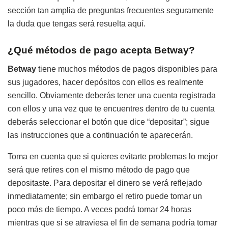
sección tan amplia de preguntas frecuentes seguramente
la duda que tengas será resuelta aquí.
¿Qué métodos de pago acepta Betway?
Betway
tiene muchos métodos de pagos disponibles para
sus jugadores, hacer depósitos con ellos es realmente
sencillo. Obviamente deberás tener una cuenta registrada
con ellos y una vez que te encuentres dentro de tu cuenta
deberás seleccionar el botón que dice “depositar”; sigue
las instrucciones que a continuación te aparecerán.
Toma en cuenta que si quieres evitarte problemas lo mejor
será que retires con el mismo método de pago que
depositaste. Para depositar el dinero se verá reflejado
inmediatamente; sin embargo el retiro puede tomar un
poco más de tiempo. A veces podrá tomar 24 horas
mientras que si se atraviesa el fin de semana podría tomar