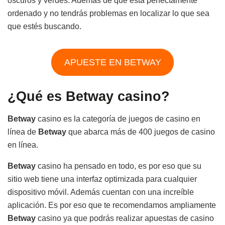
oscuros y verdes. Además de que está perfectamente
ordenado y no tendrás problemas en localizar lo que sea
que estés buscando.
APUESTE EN BETWAY
¿Qué es Betway casino?
Betway
casino es la categoría de juegos de casino en
línea de
Betway
que abarca más de 400 juegos de casino
en línea.
Betway
casino ha pensado en todo, es por eso que su
sitio web tiene una interfaz optimizada para cualquier
dispositivo móvil. Además cuentan con una increíble
aplicación. Es por eso que te recomendamos ampliamente
Betway
casino ya que podrás realizar apuestas de casino