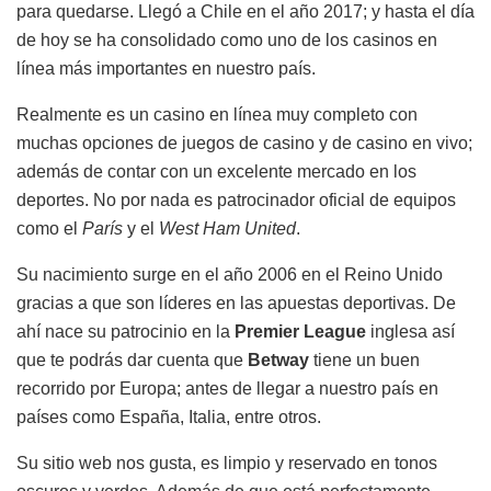
para quedarse. Llegó a Chile en el año 2017; y hasta el día
de hoy se ha consolidado como uno de los casinos en
línea más importantes en nuestro país.
Realmente es un casino en línea muy completo con
muchas opciones de juegos de casino y de casino en vivo;
además de contar con un excelente mercado en los
deportes. No por nada es patrocinador oficial de equipos
como el
París
y el
West Ham United
.
Su nacimiento surge en el año 2006 en el Reino Unido
gracias a que son líderes en las apuestas deportivas. De
ahí nace su patrocinio en la
Premier League
inglesa así
que te podrás dar cuenta que
Betway
tiene un buen
recorrido por Europa; antes de llegar a nuestro país en
países como España, Italia, entre otros.
Su sitio web nos gusta, es limpio y reservado en tonos