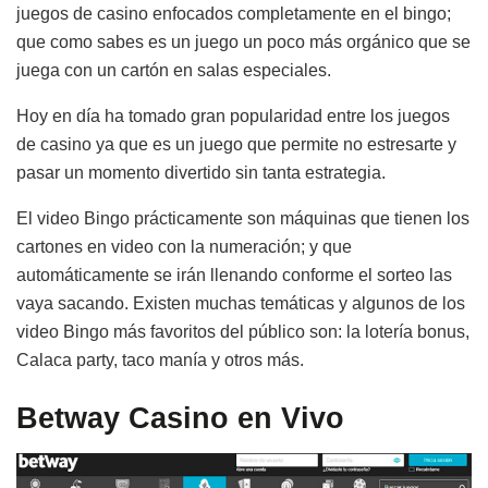
juegos de casino enfocados completamente en el bingo;
que como sabes es un juego un poco más orgánico que se
juega con un cartón en salas especiales.
Hoy en día ha tomado gran popularidad entre los juegos
de casino ya que es un juego que permite no estresarte y
pasar un momento divertido sin tanta estrategia.
El video Bingo prácticamente son máquinas que tienen los
cartones en video con la numeración; y que
automáticamente se irán llenando conforme el sorteo las
vaya sacando. Existen muchas temáticas y algunos de los
video Bingo más favoritos del público son: la lotería bonus,
Calaca party, taco manía y otros más.
Betway Casino en Vivo