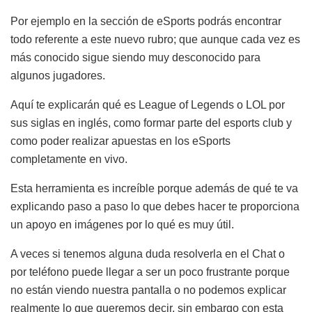
Por ejemplo en la sección de eSports podrás encontrar
todo referente a este nuevo rubro; que aunque cada vez es
más conocido sigue siendo muy desconocido para
algunos jugadores.
Aquí te explicarán qué es League of Legends o LOL por
sus siglas en inglés, como formar parte del esports club y
como poder realizar apuestas en los eSports
completamente en vivo.
Esta herramienta es increíble porque además de qué te va
explicando paso a paso lo que debes hacer te proporciona
un apoyo en imágenes por lo qué es muy útil.
A veces si tenemos alguna duda resolverla en el Chat o
por teléfono puede llegar a ser un poco frustrante porque
no están viendo nuestra pantalla o no podemos explicar
realmente lo que queremos decir, sin embargo con esta