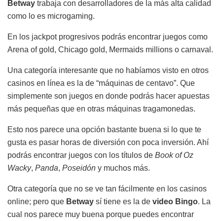
Betway
trabaja con desarrolladores de la más alta calidad
como lo es microgaming.
En los jackpot progresivos podrás encontrar juegos como
Arena of gold, Chicago gold, Mermaids millions o carnaval.
Una categoría interesante que no habíamos visto en otros
casinos en línea es la de “máquinas de centavo”. Que
simplemente son juegos en donde podrás hacer apuestas
más pequeñas que en otras máquinas tragamonedas.
Esto nos parece una opción bastante buena si lo que te
gusta es pasar horas de diversión con poca inversión. Ahí
podrás encontrar juegos con los títulos de
Book of Oz
Wacky
,
Panda
,
Poseidón
y muchos más.
Otra categoría que no se ve tan fácilmente en los casinos
online; pero que
Betway
sí tiene es la de
video Bingo
. La
cual nos parece muy buena porque puedes encontrar