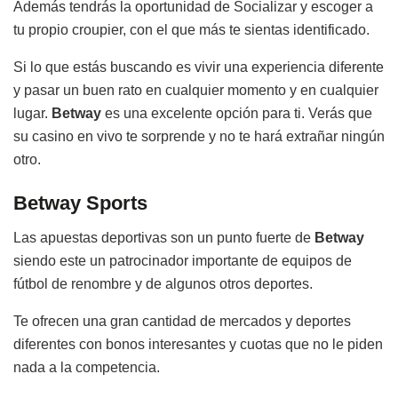
Además tendrás la oportunidad de Socializar y escoger a
tu propio croupier, con el que más te sientas identificado.
Si lo que estás buscando es vivir una experiencia diferente
y pasar un buen rato en cualquier momento y en cualquier
lugar.
Betway
es una excelente opción para ti. Verás que
su casino en vivo te sorprende y no te hará extrañar ningún
otro.
Betway Sports
Las apuestas deportivas son un punto fuerte de
Betway
siendo este un patrocinador importante de equipos de
fútbol de renombre y de algunos otros deportes.
Te ofrecen una gran cantidad de mercados y deportes
diferentes con bonos interesantes y cuotas que no le piden
nada a la competencia.