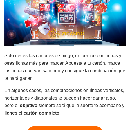
Solo necesitas cartones de bingo, un bombo con fichas y
otras fichas más para marcar. Apuesta a tu cartón, marca
las fichas que van saliendo y consigue la combinación que
te hará ganar.
En algunos casos, las combinaciones en líneas verticales,
horizontales y diagonales te pueden hacer ganar algo,
pero el
objetivo
siempre será que la suerte te acompañe y
llenes el cartón completo
.