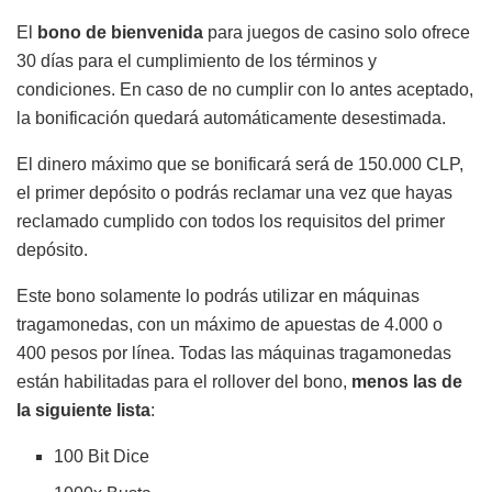
El
bono de bienvenida
para juegos de casino solo ofrece
30 días para el cumplimiento de los términos y
condiciones. En caso de no cumplir con lo antes aceptado,
la bonificación quedará automáticamente desestimada.
El dinero máximo que se bonificará será de 150.000 CLP,
el primer depósito o podrás reclamar una vez que hayas
reclamado cumplido con todos los requisitos del primer
depósito.
Este bono solamente lo podrás utilizar en máquinas
tragamonedas, con un máximo de apuestas de 4.000 o
400 pesos por línea. Todas las máquinas tragamonedas
están habilitadas para el rollover del bono,
menos las de
la siguiente lista
:
100 Bit Dice