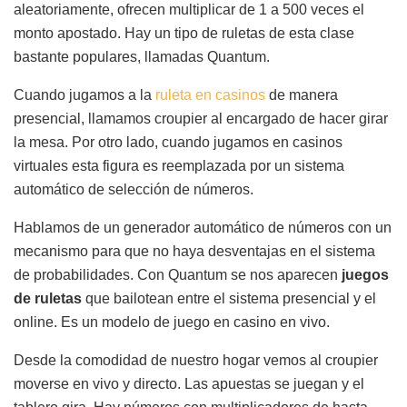
aleatoriamente, ofrecen multiplicar de 1 a 500 veces el
monto apostado. Hay un tipo de ruletas de esta clase
bastante populares, llamadas Quantum.
Cuando jugamos a la
ruleta en casinos
de manera
presencial, llamamos croupier al encargado de hacer girar
la mesa. Por otro lado, cuando jugamos en casinos
virtuales esta figura es reemplazada por un sistema
automático de selección de números.
Hablamos de un generador automático de números con un
mecanismo para que no haya desventajas en el sistema
de probabilidades. Con Quantum se nos aparecen
juegos
de ruletas
que bailotean entre el sistema presencial y el
online. Es un modelo de juego en casino en vivo.
Desde la comodidad de nuestro hogar vemos al croupier
moverse en vivo y directo. Las apuestas se juegan y el