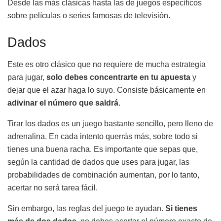
Desde las más clásicas hasta las de juegos específicos
sobre películas o series famosas de televisión.
Dados
Este es otro clásico que no requiere de mucha estrategia
para jugar,
solo debes concentrarte en tu apuesta
y
dejar que el azar haga lo suyo. Consiste básicamente en
adivinar el número que saldrá
.
Tirar los dados es un juego bastante sencillo, pero lleno de
adrenalina. En cada intento querrás más, sobre todo si
tienes una buena racha. Es importante que sepas que,
según la cantidad de dados que uses para jugar, las
probabilidades de combinación aumentan, por lo tanto,
acertar no será tarea fácil.
Sin embargo, las reglas del juego te ayudan.
Si tienes