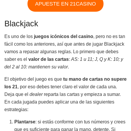
APUESTE EN 21CASINO
Blackjack
Es uno de los
juegos icónicos del casino
, pero no es tan
fácil como los anteriores, así que antes de jugar Blackjack
vamos a repasar algunas reglas. Lo primero que debes
saber es el
valor de las cartas
:
AS: 1 u 11; J, Q y K: 10; y
del 2 al 10: mantienen su valor
.
El objetivo del juego es que
tu mano de cartas no supere
los 21
, por eso debes tener claro el valor de cada una.
Deja que el
dealer
reparta las cartas y empieza a sumar.
En cada jugada puedes aplicar una de las siguientes
estrategias:
Plantarse
: si estás conforme con tus números y crees
que es suficiente para ganar la mano, detente. Si