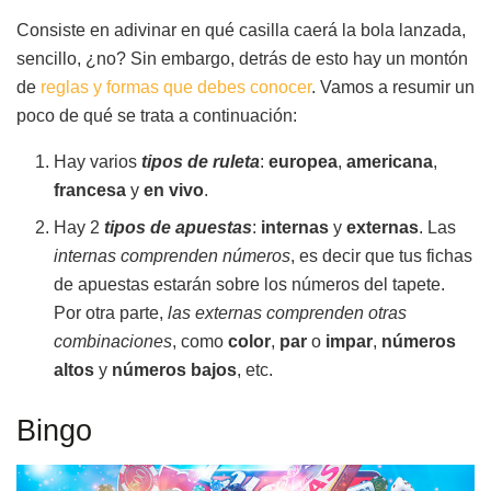
Consiste en adivinar en qué casilla caerá la bola lanzada,
sencillo, ¿no? Sin embargo, detrás de esto hay un montón
de
reglas y formas que debes conocer
. Vamos a resumir un
poco de qué se trata a continuación:
Hay varios
tipos de ruleta
:
europea
,
americana
,
francesa
y
en vivo
.
Hay 2
tipos de apuestas
:
internas
y
externas
. Las
internas comprenden números
, es decir que tus fichas
de apuestas estarán sobre los números del tapete.
Por otra parte,
las externas comprenden otras
combinaciones
, como
color
,
par
o
impar
,
números
altos
y
números bajos
, etc.
Bingo