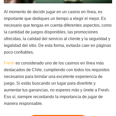
Al momento de decidir jugar en un casino en línea, es
importante que dediques un tiempo a elegir el mejor. Es
necesario que tengas en cuenta diferentes aspectos, como
la cantidad de juegos disponibles, las promociones
ofrecidas, la calidad del servicio al cliente y la seguridad y
legalidad del sitio. De esta forma, evitarás caer en páginas
poco confiables.
Fresh
es considerado uno de los casinos en línea más
destacados de Chile, cumpliendo con todos los requisitos
necesarios para brindar una excelente experiencia de
juego. Si estás buscando un lugar para divertirte y
aumentar tus ganancias, no esperes más y únete a Fresh.
Eso sí, siempre recordando la importancia de jugar de
manera responsable.