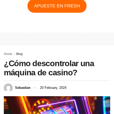
APUESTE EN FRESH
Home
Blog
¿Cómo descontrolar una
máquina de casino?
Sebastian
20 February, 2024