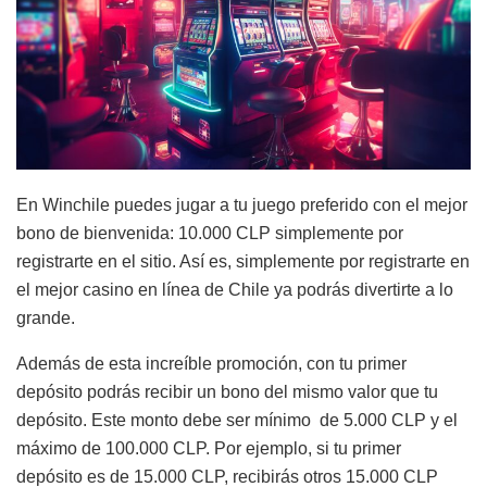
En Winchile puedes jugar a tu juego preferido con el mejor
bono de bienvenida: 10.000 CLP simplemente por
registrarte en el sitio. Así es, simplemente por registrarte en
el mejor casino en línea de Chile ya podrás divertirte a lo
grande.
Además de esta increíble promoción, con tu primer
depósito podrás recibir un bono del mismo valor que tu
depósito. Este monto debe ser mínimo de 5.000 CLP y el
máximo de 100.000 CLP. Por ejemplo, si tu primer
depósito es de 15.000 CLP, recibirás otros 15.000 CLP