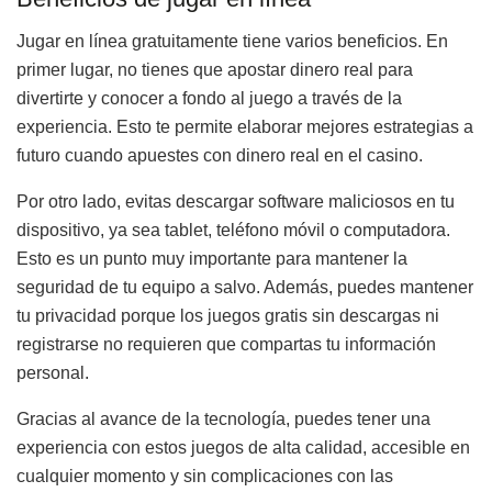
Jugar en línea gratuitamente tiene varios beneficios. En
primer lugar, no tienes que apostar dinero real para
divertirte y conocer a fondo al juego a través de la
experiencia. Esto te permite elaborar mejores estrategias a
futuro cuando apuestes con dinero real en el casino.
Por otro lado, evitas descargar software maliciosos en tu
dispositivo, ya sea tablet, teléfono móvil o computadora.
Esto es un punto muy importante para mantener la
seguridad de tu equipo a salvo. Además, puedes mantener
tu privacidad porque los juegos gratis sin descargas ni
registrarse no requieren que compartas tu información
personal.
Gracias al avance de la tecnología, puedes tener una
experiencia con estos juegos de alta calidad, accesible en
cualquier momento y sin complicaciones con las