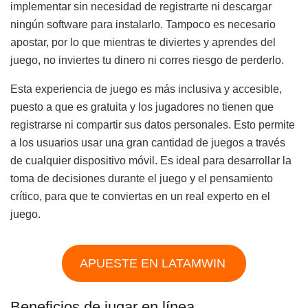
implementar sin necesidad de registrarte ni descargar
ningún software para instalarlo. Tampoco es necesario
apostar, por lo que mientras te diviertes y aprendes del
juego, no inviertes tu dinero ni corres riesgo de perderlo.
Esta experiencia de juego es más inclusiva y accesible,
puesto a que es gratuita y los jugadores no tienen que
registrarse ni compartir sus datos personales. Esto permite
a los usuarios usar una gran cantidad de juegos a través
de cualquier dispositivo móvil. Es ideal para desarrollar la
toma de decisiones durante el juego y el pensamiento
crítico, para que te conviertas en un real experto en el
juego.
APUESTE EN LATAMWIN
Beneficios de jugar en línea