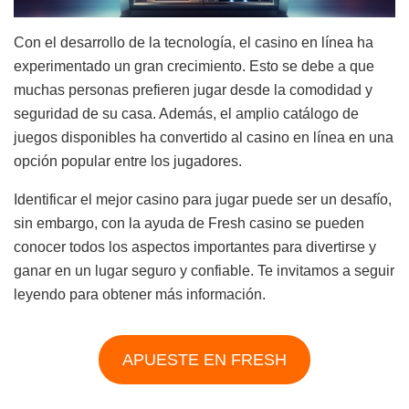
Con el desarrollo de la tecnología, el casino en línea ha
experimentado un gran crecimiento. Esto se debe a que
muchas personas prefieren jugar desde la comodidad y
seguridad de su casa. Además, el amplio catálogo de
juegos disponibles ha convertido al casino en línea en una
opción popular entre los jugadores.
Identificar el mejor casino para jugar puede ser un desafío,
sin embargo, con la ayuda de Fresh casino se pueden
conocer todos los aspectos importantes para divertirse y
ganar en un lugar seguro y confiable. Te invitamos a seguir
leyendo para obtener más información.
APUESTE EN FRESH